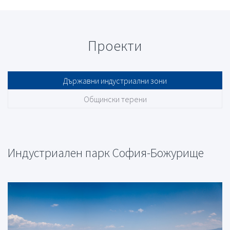
Проекти
Държавни индустриални зони
Общински терени
Индустриален парк София-Божурище