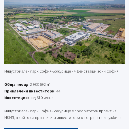
Индустриален парк София-Божурище - > Действащи зони София
2
Обща площ:
2 983 692 м
Привлечени инвеститори:
44
Инвестиции:
над 610 млн. лв
Индустриален парк София-Божурище е приоритетен проект на
НКИЗ, в който са привлечени инвеститори от страната и чужбина.