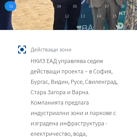
01
02
03
04
05
06
07
08
09
10
11
12
13
14
15
Действащи зони
НКИЗ ЕАД управлява седем
действащи проекта – в София,
Бургас, Видин, Русе, Свиленград,
Стара Загора и Варна.
Компанията предлага
индустриални зони и паркове с
изградена инфраструктура -
електричество, вода,