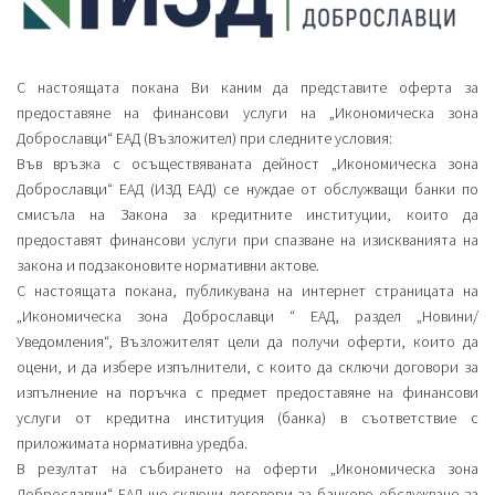
С настоящата покана Ви каним да представите оферта за
предоставяне на финансови услуги на „Икономическа зона
Доброславци“ ЕАД (Възложител) при следните условия:
Във връзка с осъществяваната дейност „Икономическа зона
Доброславци“ ЕАД (ИЗД ЕАД) се нуждае от обслужващи банки по
смисъла на Закона за кредитните институции, които да
предоставят финансови услуги при спазване на изискванията на
закона и подзаконовите нормативни актове.
С настоящата покана, публикувана на интернет страницата на
„Икономическа зона Доброславци “ ЕАД, раздел „Новини/
Уведомления“, Възложителят цели да получи оферти, които да
оцени, и да избере изпълнители, с които да сключи договори за
изпълнение на поръчка с предмет предоставяне на финансови
услуги от кредитна институция (банка) в съответствие с
приложимата нормативна уредба.
В резултат на събирането на оферти „Икономическа зона
Доброславци“ ЕАД ще сключи договори за банково обслужване за