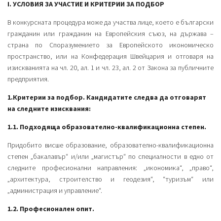
I. УСЛОВИЯ ЗА УЧАСТИЕ И КРИТЕРИИ ЗА ПОДБОР
В конкурсната процедура може да участва лице, което е български
гражданин или гражданин на Европейския съюз, на държава –
страна по Споразумението за Европейското икономическо
пространство, или на Конфедерация Швейцария и отговаря на
изискванията на чл. 20, ал. 1 и чл. 23, ал. 2 от Закона за публичните
предприятия.
1.Критерии за подбор. Кандидатите следва да отговарят
на следните изисквания:
1.1.
Подходяща образователно-квалификационна степен.
Придобито висше образование, образователно-квалификационна
степен „бакалавър“ и/или „магистър“ по специалности в едно от
следните професионални направления: „икономика“, „право“,
„архитектура, строителство и геодезия“, “туризъм“ или
„администрация и управление“.
1.2.
Професионален опит.