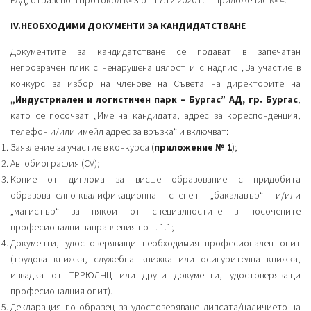
IV.НЕОБХОДИМИ ДОКУМЕНТИ ЗА КАНДИДАТСТВАНЕ
Документите за кандидатстване се подават в запечатан
непрозрачен плик с ненарушена цялост и с надпис „За участие в
конкурс за избор на членове на Съвета на директорите на
„Индустриален и логистичен парк – Бургас” АД, гр. Бургас
,
като се посочват „Име на кандидата, адрес за кореспонденция,
телефон и/или имейл адрес за връзка“ и включват:
Заявление за участие в конкурса (
приложение № 1
);
Автобиография (CV);
Копие от диплома за висше образование с придобита
образователно-квалификационна степен „бакалавър“ и/или
„магистър“ за някои от специалностите в посочените
професионални направления по т. 1.1;
Документи, удостоверяващи необходимия професионален опит
(трудова книжка, служебна книжка или осигурителна книжка,
извадка от ТРРЮЛНЦ или други документи, удостоверяващи
професионалния опит).
Декларация по образец за удостоверяване липсата/наличието на