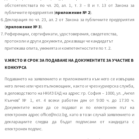
обстоятелствата по чл. 20, ал. 1, т. 3 – 8 и т. 13 от Закона за
публичните предприятия (
приложение № 2
).
Декларация по чл. 23, ал. 2 от Закона за публичните предприятия
(
приложение № 3
).
Референции, сертификати, удостоверения, свидетелства,
протоколи и други документи, доказващи че кандидатът
притежава опита, уменията и компетентностите по т. 2.
V.МЯСТО И СРОК ЗА ПОДАВАНЕ НА ДОКУМЕНТИТЕ ЗА УЧАСТИЕ В
КОНКУРСА
Подаването на заявлението и приложенията към него се извършва
него лично или чрез пълномощник, както и чрез куриерска служба,
в деловодството на НКИЗ ЕАД на адрес: гр. София – 1000, ул. „Ангел
Кънчев“ № 1, ет. 4 всеки работен ден от 9:00 ч. до 17:30 ч.
Документите може да се подават и по електронен път на
електронен адрес
office@nciz.bg
, като в този случай заявлението и
декларациите следва да бъдат подписани от кандидата с
електронен подпис.