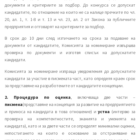
документи и критериите за подбор. До конкурса се допускат
кандидатите, по отношение на които не са налице пречките по чл.
20, ал. 1, т. 1-8 и т. 13 и чл. 23, ал. 2 от Закона за публичните
предприятия и отговарят на критериите за подбор.
В срок до 10 дни след изтичането на срока за подаване на
документи от кандидатите, Комисията за номиниране извършва
проверка по документи и изготвя списък на допуснатите
кандидати.
Комисията за номиниране изпраща уведомления до допуснатите
кандидати за участие в писмената част, като определя краен срок
за представяне на разработените от кандидатите концепции.
2. Процедура по оценка
, включваща две части –
писмена
(представяне на концепция за развитие на предприятието
и приноса на кандидата в това отношение) и
устна
(интервю за
проверка на компетентностите, знанията и уменията на
кандидата), като и за двете части се определят минимални оценки,
непостигането на които е основание за отстраняване на