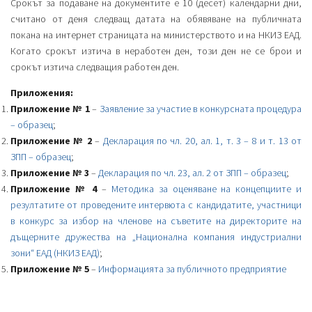
Срокът за подаване на документите е 10 (десет) календарни дни,
считано от деня следващ датата на обявяване на публичната
покана на интернет страницата на министерството и на НКИЗ ЕАД.
Когато срокът изтича в неработен ден, този ден не се брои и
срокът изтича следващия работен ден.
Приложения:
Приложение № 1
–
Заявление за участие в конкурсната процедура
– образец
;
Приложение № 2
–
Декларация по чл. 20, ал. 1, т. 3 – 8 и т. 13 от
ЗПП – образец
;
Приложение № 3
–
Декларация по чл. 23, ал. 2 от ЗПП – образец
;
Приложение № 4
–
Методика за оценяване на концепциите и
резултатите от проведените интервюта с кандидатите, участници
в конкурс за избор на членове на съветите на директорите на
дъщерните дружества на „Национална компания индустриални
зони“ ЕАД (НКИЗ ЕАД)
;
Приложение № 5
–
Информацията за публичното предприятие