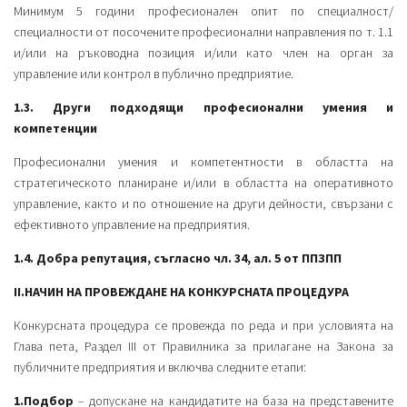
Минимум 5 години професионален опит по специалност/
специалности от посочените професионални направления по т. 1.1
и/или на ръководна позиция и/или като член на орган за
управление или контрол в публично предприятие.
1.3.
Други подходящи професионални умения и
компетенции
Професионални умения и компетентности в областта на
стратегическото планиране и/или в областта на оперативното
управление, както и по отношение на други дейности, свързани с
ефективното управление на предприятия.
1.4.
Добра репутация, съгласно чл. 34, ал. 5 от ППЗПП
II.НАЧИН HA ПРОВЕЖДАНЕ HA КОНКУРСНАТА ПРОЦЕДУРА
Конкурсната процедура се провежда по реда и при условията на
Глава пета, Раздел III от Правилника за прилагане на Закона за
публичните предприятия и включва следните етапи:
1.Подбор
– допускане на кандидатите на база на представените