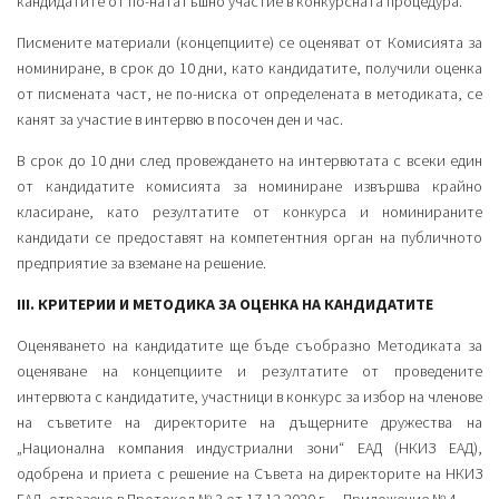
кандидатите от по-нататъшно участие в конкурсната процедура.
Писмените материали (концепциите) се оценяват от Комисията за
номиниране, в срок до 10 дни, като кандидатите, получили оценка
от писмената част, не по-ниска от определената в методиката, се
канят за участие в интервю в посочен ден и час.
В срок до 10 дни след провеждането на интервютата с всеки един
от кандидатите комисията за номиниране извършва крайно
класиране, като резултатите от конкурса и номинираните
кандидати се предоставят на компетентния орган на публичното
предприятие за вземане на решение.
III. КРИТЕРИИ И МЕТОДИКА ЗА ОЦЕНКА НА КАНДИДАТИТЕ
Оценяването на кандидатите ще бъде съобразно Методиката за
оценяване на концепциите и резултатите от проведените
интервюта с кандидатите, участници в конкурс за избор на членове
на съветите на директорите на дъщерните дружества на
„Национална компания индустриални зони“ ЕАД (НКИЗ ЕАД),
одобрена и приета с решение на Съвета на директорите на НКИЗ
ЕАД, отразено в Протокол № 3 от 17.12.2020 г. – Приложение № 4.