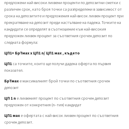
предложени най-високи лихвени проценти по депозитни сметки с
различен срок, като броя точки са разпределени в зависимост от
срока на депозитите и предложения най-висок лихвен процент при
прекратяване на депозит преди настъпване на падежа. Точките на
кандидати се определят в съотношение към най-високия
предложен лихвен процент за съответния срочен депозит по
следната формула:
ЦП1= БрТмах х ЦП1 n
/
ЦП1 мах , където
ЦП1
са точките, които ще получи дадена оферта по първия
показател.
БрТмах
е максималният брой точки по съответния срочен
депозит
ЦП 1 n
е лихвеният процент по съответния срочен депозит
предложен от конкретния (n–тия) кандидат
ЦП1 мах
е офертата с най-висок лихвен процент по съответния
срочен депозит.