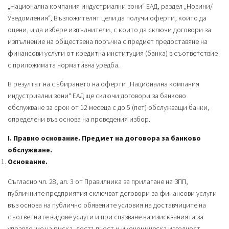
„Национална компания индустриални зони“ ЕАД, раздел „Новини/
Уведомления“, Възложителят цели да получи оферти, които да
оцени, и да избере изпълнители, с които да сключи договори за
изпълнение на обществена поръчка с предмет предоставяне на
финансови услуги от кредитна институция (банка) в съответствие
с приложимата нормативна уредба.
В резултат на събирането на оферти „Национална компания
индустриални зони“ ЕАД ще сключи договори за банково
обслужване за срок от 12 месеца с до 5 (пет) обслужващи банки,
определени въз основа на проведения избор.
І. Правно основание. Предмет на договора за банково
обслужване.
Основание.
Съгласно чл. 28, ал. 3 от Правилника за прилагане на ЗПП,
публичните предприятия сключват договори за финансови услуги
въз основа на публично обявените условия на доставчиците на
съответните видове услуги и при спазване на изискванията за
управление на риска, достъпност и икономическа изгодност.