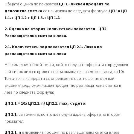
Общата оценка по показател
Ц
П 1
-
Лихвен процент по
депозитна сметка
се изчислява по следната формула:
ЦП 1= ЦП
1.1.+ ЦП 1.2.+ ЦП 1.3.+ ЦП 1.4.
2. Оценка на втория количествен показател - ЦП2
Разплащателна сметка в лева.
2.1. Количествен подпоказател ЦП 2.1. Лихва по
разплащателна сметка в лева
Максималният брой точки, който получава офертата с предложен
най-висок лихвен процент по разплащателна сметка в лева, е (10).
Точките на кандидати се определят в съотношение към най-
високия предложен лихвен процент по разплащателна сметка в
лева по следната формула:
ЦП 2.1.= 10х ЦП2.1. n/ ЦП2.1. max, където:
ЦП 2.1.
са точките, които ще получи дадена оферта по втория
показател.
ЦП 2.1. n
е лихвеният процент по разплащателна сметка в лева