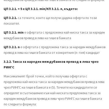
ЦП 3.2.1. = 5 х ЦП 3.2.1. min/
КП 3.2.1. n, където:
ЦП 3.2.1.
са точките, които ще получи дадена оферта по този
показател.
ЦП 3.2.1. min
е офертата с предложена най-ниска такса за нареден
междубанков превод в лева на гише в банката
ЦП 3.2.1. n
е офертата с предложена такса за нареден междубанков
превод в лева на гише в банката от конкретния (n–тия) кандидат
3.2.2. Такса за нареден междубанков превод в лева чрез
РИНГС
Максималният брой точки, който получава офертата с
предложена най-ниска такса за нареден междубанков превод в лева
чрез РИНГС на гише в банката е (5). Точките на кандидатите се
определят в съотношение към най-ниската предложена такса за
нареден междубанков превод в лева чрез РИНГС на гише в банката
по следната формула: