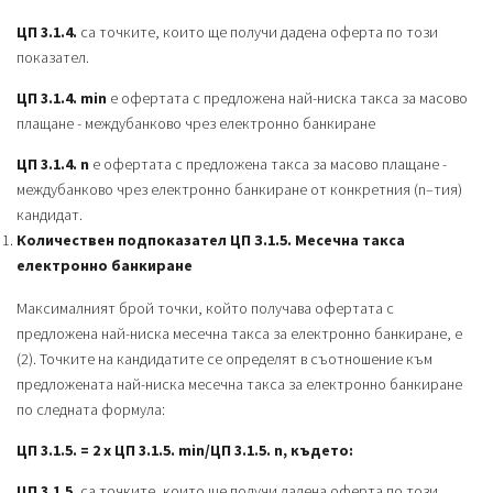
ЦП 3.1.4.
са точките, които ще получи дадена оферта по този
показател.
ЦП 3.1.4. min
е офертата с предложена най-ниска такса за масово
плащане - междубанково чрез електронно банкиране
ЦП 3.1.4. n
е офертата с предложена такса за масово плащане -
междубанково чрез електронно банкиране от конкретния (n–тия)
кандидат.
Количествен подпоказател ЦП З.1.5. Месечна такса
електронно банкиране
Максималният брой точки, който получава офертата с
предложена най-ниска месечна такса за електронно банкиране, е
(2). Точките на кандидатите се определят в съотношение към
предложената най-ниска месечна такса за електронно банкиране
по следната формула:
ЦП 3.1.5. = 2 х ЦП 3.1.5. min/
ЦП 3.1.5. n, където:
ЦП 3.1.5.
са точките, които ще получи дадена оферта по този