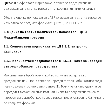
ЦП2.2. n
е офертата с предложена такса за поддържане на
разплащателна сметка в лева от конкретния (n–тия) кандидат
Общата оценка по показател ЦП2 Разплащателна сметка в лева се
изчислява по следната формула: ЦП 2= ЦП 2.1.+ ЦП 2.2.
3. Оценка на третия количествен показател – ЦП 3
Междубанкови преводи
3.1. Количествен подпоказател ЦП 3.1. Електронно
банкиране
3.1.1. Количествен подпоказател ЦП 3.1.1. Такса за нареден
вътрешнобанков превод в лева
Максималният брой точки, който получава офертата с
предложена най-ниска такса за нареден вътрешнобанков превод в
лева чрез електронно банкиране е (1). Точките на кандидатите се
определят в съотношение към най-ниската предложена такса за
нареден вътрешнобанков превод в лева чрез електронно банкиране
по следната формула: