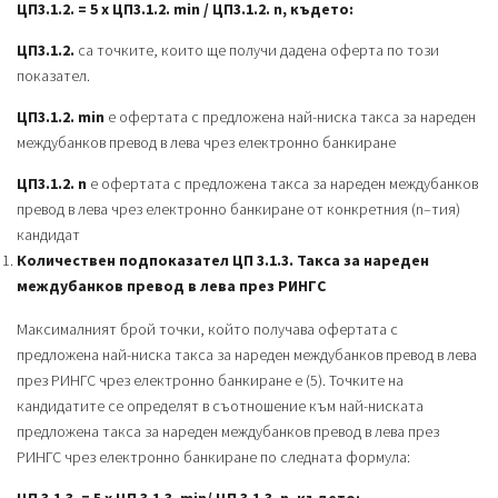
ЦП3.1.2. = 5 х ЦП3.1.2. min / ЦП3.1.2. n, където:
ЦП3.1.2.
са точките, които ще получи дадена оферта по този
показател.
ЦП3.1.2. min
е офертата с предложена най-ниска такса за нареден
междубанков превод в лева чрез електронно банкиране
ЦП3.1.2. n
е офертата с предложена такса за нареден междубанков
превод в лева чрез електронно банкиране от конкретния (n–тия)
кандидат
Количествен подпоказател ЦП 3.1.3. Такса за нареден
междубанков превод в лева през РИНГС
Максималният брой точки, който получава офертата с
предложена най-ниска такса за нареден междубанков превод в лева
през РИНГС чрез електронно банкиране е (5). Точките на
кандидатите се определят в съотношение към най-ниската
предложена такса за нареден междубанков превод в лева през
РИНГС чрез електронно банкиране по следната формула: