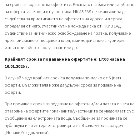
на срока за подаване на офертите. Рискът от забава или загубване
на офертата се носи от участника. НКИЗ ЕАД не се ангажира да
съдейства за пристигането на офертата на адреса и в срока,
определен от него. Участникът не може да иска от НКИЗ ЕАД
съдействие за митническо освобождаване на пратка, получаване
чрез поискване от пощенски клон, взаимодействие с куриери
извън обичайното получаване или др.
Крайният срок за подаване на офертите е: 17:00 часа на
10.01.2025 г.
В случай че до крайния срок са получени по-малко от 5 (пет)
оферти, Възложителя може да удължи срока за подаване на
оферти.
При промяна в срока за подаване на оферти и/или датата и часа на
отваряне на офертите поканените/участниците се уведомяват със
съобщение на електронната поща. Съобщение за промяната се
публикува и на интернет страницата на Възложителя, раздел
„Новини/Уведомления“.