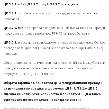
ЦП 3.2.2. = 5 х ЦП 3.2.2. min/ ЦП 3.2.2. n, където:
ЦП 3.2.2.
са точките, които ще получи дадена оферта по този
показател.
ЦП 3.2.2. min
е офертата с предложена най-ниска такса за нареден
междубанков превод в лева чрез РИНГС на гише в банката
ЦП 3.2.2. n
е офертата с предложена такса за нареден междубанков
превод в лева чрез РИНГС на гише в банката от конкретния (n–тия)
кандидат
Общата оценка по количествен подпоказател ЦП 3.2. Междубанкови
преводи в лева на гише в банката се изчислява по следната
формула: ЦП 3.2= ЦП 3.2.1.+ ЦП 3.2.2
Общата оценка по показател ЦП 3 Междубанкови преводи
се изчислява по средната формула: ЦП 3= ЦП 3.1.+ ЦП 3.2
Оценка на четвъртия количествен показател – ЦП 4 Такса
одиторско потвърждение на салда по сметки