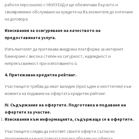
работи персонално с НКИЗ ЕАД и ще обезпечава бързото и
своевременно обслужване на нуждите на Възложителя до изтичане
на договора.
Изисквания за осигуряване на качеството на
предоставяната услуга.
Изпълнителят да притежава внедрена платформа за интернет
банкиране с висока степен на сигурност, надеждност и
непрекъсваемост при използването ú.
4. Притежаван кредитен рейтинг.
Участниците трябва да имат валиден (присъден и неоттеглен) към
момента на подаване на офертата кредитен рейтинг.
ІV. Съдържание на офертите. Подготовка и подаване на
офертите за участие.
Изисквания към информацията, съдържаща се в офертите.
Участниците следва да изготвят своите оферти съгласно
приложения към настоящата покана образец на оферта