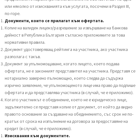
или няколко от изискванията към услугата, посочени в Раздел ІII,
по-горе.
Документи, които се прилагат към офертата.
Копие на валиден лиценз/разрешение за извършване на банкова
дейност в Република България съгласно приложимите за това
нормативни правила.
Документ удостоверяващ рейтинга на участника, ако участника
разполага с такъв.
Документ за упълномощаване, когато лицето, което подава
офертата, не е законният представител на участника. Представя се
нотариално заверено пълномощно, което следва да съдържа
изрично заявление, че упълномощеното лице има право да подпише
офертата и да представлява участника (в случай, че е приложимо).
Когато участникът е обединение, което не е юридическо лице,
задължително се представя копие от документ, от който да видно
правото основание за създаване на обединението, със срок не по-
кратък от срока на изпълнение на договора за предоставяне на
кредит (в случай, че е приложимо).
Изисквания към документите.