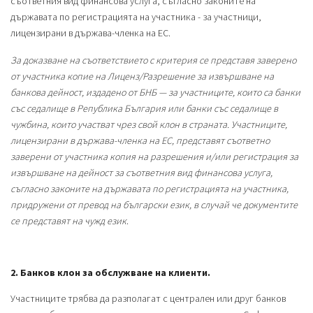
съответния вид финансова услуга, съгласно законите на
държавата по регистрацията на участника - за участници,
лицензирани в държава-членка на ЕС.
За доказване на съответствието с критерия се представя заверено
от участника копие на Лиценз/Разрешение за извършване на
банкова дейност, издадено от БНБ — за участниците, които са банки
със седалище в Република България или банки със седалище в
чужбина, които участват чрез свой клон в страната. Участниците,
лицензирани в държава-членка на ЕС, представят съответно
заверени от участника копия на разрешения и/или регистрация за
извършване на дейност за съответния вид финансова услуга,
съгласно законите на държавата по регистрацията на участника,
придружени от превод на български език, в случай че документите
се представят на чужд език
.
2. Банков клон за обслужване на клиенти.
Участниците трябва да разполагат с централен или друг банков