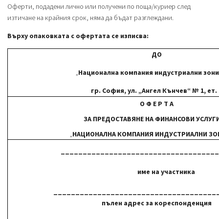
Оферти, подадени лично или получени по поща/куриер след
изтичане на крайния срок, няма да бъдат разглеждани.
Върху опаковката с офертата се изписва:
ДО
„
Национална компания индустриални зони
гр. София, ул. „Ангел Кънчев“ № 1, ет. 
О Ф Е Р Т А
ЗА ПРЕДОСТАВЯНЕ НА ФИНАНСОВИ УСЛУГИ
„
НАЦИОНАЛНА КОМПАНИЯ ИНДУСТРИАЛНИ ЗО
____________________________________
име на участника
_____________________________________
пълен адрес за кореспонденция