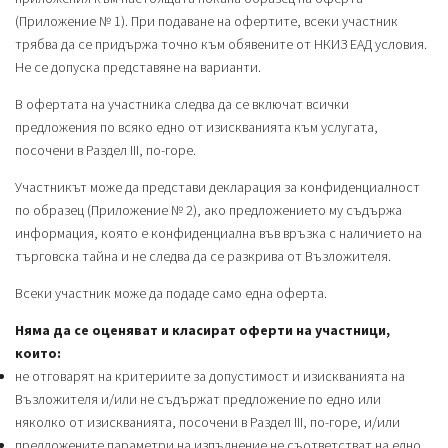
(Приложение № 1). При подаване на офертите, всеки участник
трябва да се придържа точно към обявените от НКИЗ ЕАД условия.
Не се допуска представяне на варианти.
В офертата на участника следва да се включат всички
предложения по всяко едно от изискванията към услугата,
посочени в Раздел IIІ, по-горе.
Участникът може да представи декларация за конфиденциалност
по образец (Приложение № 2), ако предложението му съдържа
информация, която е конфиденциална във връзка с наличието на
търговска тайна и не следва да се разкрива от Възложителя.
Всеки участник може да подаде само една оферта.
Няма да се оценяват и класират оферти на участници,
които:
не отговарят на критериите за допустимост и изискванията на
Възложителя и/или не съдържат предложение по едно или
няколко от изискванията, посочени в Раздел IIІ, по-горе, и/или
предложените параметри на изпълнение не съответстват на едно