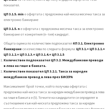
показател.
ЦП 3.1.5. min
е офертата с предложена най-ниска месечна такса за
електронно банкиране
ЦП 3.1.5. n
е офертата с предложена месечна такса за електронно
банкиране от конкретния (n–тия) кандидат.
Общата оценка по количествен подпоказател
КП 3.1. Електронно
банкиране
се изчислява по следната формула:
ЦП 3.1.= ЦП 3.1.1.+
ЦП 3.1.2.+ ЦП 3.1.3.+ ЦП 3.1.4.+ ЦП 3.1.5
Количествен подпоказател ЦП 3.2. Междубанкови преводи
в лева на гише в банката.
Количествен показател ЦП 3.2.1. Такса за нареден
междубанков превод в лева през БИСЕРА
Максималният брой точки, който получава офертата с
предложена най-ниска такса за нареден междубанков превод в лева
на гише в банката е (5). Точките на кандидатите се определят в
съотношение към най-ниската предложена такса за нареден
междубанков превод в лева на гише в банката по следната формула: