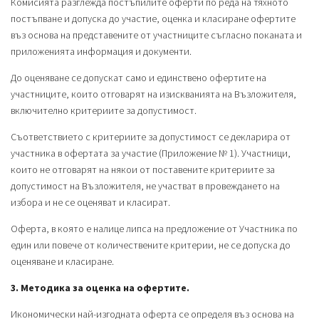
Комисията разглежда постъпилите оферти по реда на тяхното
постъпване и допуска до участие, оценка и класиране офертите
въз основа на представените от участниците съгласно поканата и
приложенията информация и документи.
До оценяване се допускат само и единствено офертите на
участниците, които отговарят на изискванията на Възложителя,
включително критериите за допустимост.
Съответствието с критериите за допустимост се декларира от
участника в офертата за участие (Приложение № 1). Участници,
които не отговарят на някои от поставените критериите за
допустимост на Възложителя, не участват в провеждането на
избора и не се оценяват и класират.
Оферта, в която е налице липса на предложение от Участника по
един или повече от количествените критерии, не се допуска до
оценяване и класиране.
3. Методика за оценка на офертите.
Икономически най-изгодната оферта се определя въз основа на