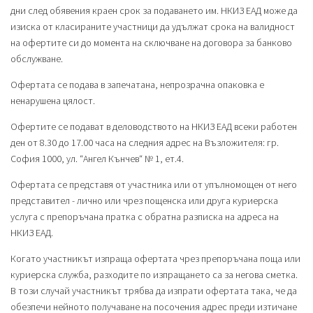
дни след обявения краен срок за подаването им. НКИЗ ЕАД може да
изиска от класираните участници да удължат срока на валидност
на офертите си до момента на сключване на договора за банково
обслужване.
Офертата се подава в запечатана, непрозрачна опаковка е
ненарушена цялост.
Офертите се подават в деловодството на НКИЗ ЕАД всеки работен
ден от 8.30 до 17.00 часа на следния адрес на Възложителя: гр.
София 1000, ул. “Ангел Кънчев“ № 1, ет.4.
Офертата се представя от участника или от упълномощен от него
представител - лично или чрез пощенска или друга куриерска
услуга с препоръчана пратка с обратна разписка на адреса на
НКИЗ ЕАД.
Когато участникът изпраща офертата чрез препоръчана поща или
куриерска служба, разходите по изпращането са за негова сметка.
В този случай участникът трябва да изпрати офертата така, че да
обезпечи нейното получаване на посочения адрес преди изтичане