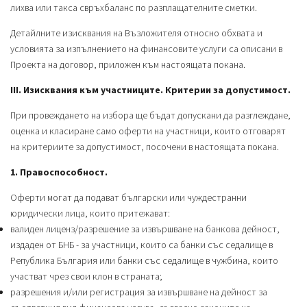
лихва или такса свръхбаланс по разплащателните сметки.
Детайлните изисквания на Възложителя относно обхвата и
условията за изпълнението на финансовите услуги са описани в
Проекта на договор, приложен към настоящата покана.
III. Изисквания към участниците. Критерии за допустимост.
При провеждането на избора ще бъдат допускани да разглеждане,
оценка и класиране само оферти на участници, които отговарят
на критериите за допустимост, посочени в настоящата покана.
1. Правоспособност.
Оферти могат да подават български или чуждестранни
юридически лица, които притежават:
валиден лиценз/разрешение за извършване на банкова дейност,
издаден от БНБ - за участници, които са банки със седалище в
Република България или банки със седалище в чужбина, които
участват чрез свои клон в страната;
разрешения и/или регистрация за извършване на дейност за