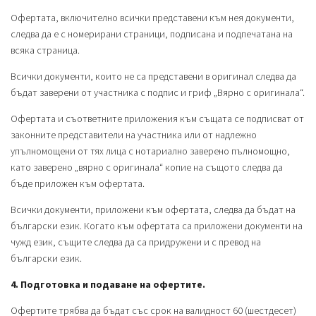
Офертата, включително всички представени към нея документи,
следва да е с номерирани страници, подписана и подпечатана на
всяка страница.
Всички документи, които не са представени в оригинал следва да
бъдат заверени от участника с подпис и гриф „Вярно с оригинала“.
Офертата и съответните приложения към същата се подписват от
законните представители на участника или от надлежно
упълномощени от тях лица с нотариално заверено пълномощно,
като заверено „вярно с оригинала“ копие на същото следва да
бъде приложен към офертата.
Всички документи, приложени към офертата, следва да бъдат на
български език. Когато към офертата са приложени документи на
чужд език, същите следва да са придружени и с превод на
български език.
4. Подготовка и подаване на офертите.
Офертите трябва да бъдат със срок на валидност 60 (шестдесет)