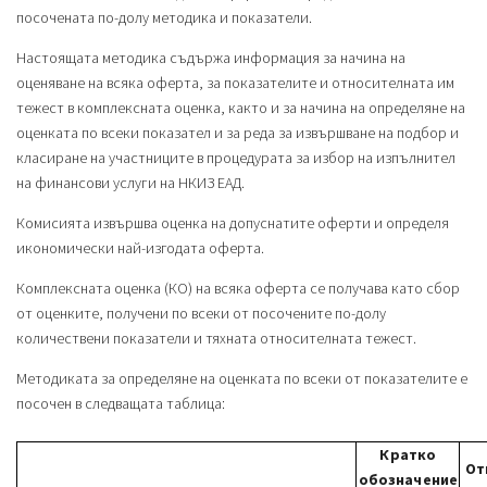
посочената по-долу методика и показатели.
Настоящата методика съдържа информация за начина на
оценяване на всяка оферта, за показателите и относителната им
тежест в комплексната оценка, както и за начина на определяне на
оценката по всеки показател и за реда за извършване на подбор и
класиране на участниците в процедурата за избор на изпълнител
на финансови услуги на НКИЗ ЕАД.
Комисията извършва оценка на допуснатите оферти и определя
икономически най-изгодата оферта.
Комплексната оценка (КО) на всяка оферта се получава като сбор
от оценките, получени по всеки от посочените по-долу
количествени показатели и тяхната относителната тежест.
Методиката за определяне на оценката по всеки от показателите е
посочен в следващата таблица:
Кратко
От
обозначение