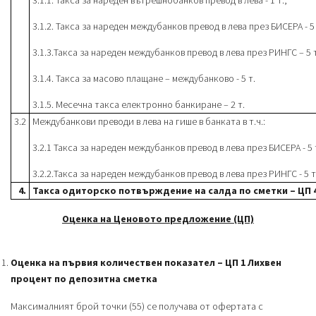
3.1.1. Такса за нареден вътрешнобанков превод в лева - 1 т.;
3.1.2. Такса за нареден междубанков превод в лева през БИСЕРА - 5 
3.1.3.Такса за нареден междубанков превод в лева през РИНГС – 5 т
3.1.4. Такса за масово плащане – междубанково - 5 т.
3.1.5. Месечна такса електронно банкиране – 2 т.
3.2
Междубанкови преводи в лева на гише в банката в т.ч.:
3.2.1 Такса за нареден междубанков превод в лева през БИСЕРА - 5 
3.2.2.Такса за нареден междубанков превод в лева през РИНГС - 5 т
4.
Такса одиторско потвърждение на салда по сметки – ЦП 
Оценка на Ценовото предложение (ЦП)
Оценка на първия количествен показател – ЦП 1 Лихвен
процент по депозитна сметка
Максималният брой точки (55) се получава от офертата с