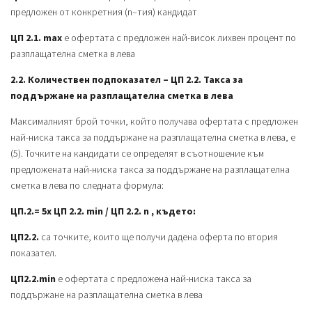
предложен от конкретния (n–тия) кандидат
ЦП 2.1. max
е офертата с предложен най-висок лихвен процент по
разплащателна сметка в лева
2.2. Количествен подпоказател – ЦП 2.2. Такса за
поддържане на разплащателна сметка в лева
Максималният брой точки, който получава офертата с предложен
най-ниска такса за поддържане на разплащателна сметка в лева, е
(5). Точките на кандидати се определят в съотношение към
предложената най-ниска такса за поддържане на разплащателна
сметка в лева по следната формула:
ЦП.2.= 5х ЦП 2.2. min / ЦП 2.2. n , където:
ЦП2.2.
са точките, които ще получи дадена оферта по втория
показател.
ЦП2.2.min
е офертата с предложена най-ниска такса за
поддържане на разплащателна сметка в лева