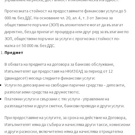
Прогнозната стойност на предоставяните финансови услуги до 5
000 лв. без ДДС. На основание чл. 20, ал. 4, т. 3 от Закона за
обществените поръчки (ЗОП) възложителите могат да възлагат
директно, без да прилагат процедура или друг ред за възлагане по
ЗОП, обществени поръчки за услуги с прогнозна стойност по-
малка от 50 000 лв. без ДДС.
Предмет
В обхвата на предмета на договора за банково обслужване,
Изпълнителят ще предоставя на НКИЗ ЕАД за период от 12
(дванадесет) месеца следните финансови услуги:
Услуги по депозиране на свободни парични средства – депозити,
разполагаеми средства на дружеството;
Платежни услуги и свързани с тях услуги - управление на
разплащателни и други сметки, банкови преводи и други услуги.
При предоставяне на услугите, за срока на действие на Договора,
Изпълнителят няма да събира и начислява други такси, комисиони
и други разноски, включително няма да начислява отрицателна