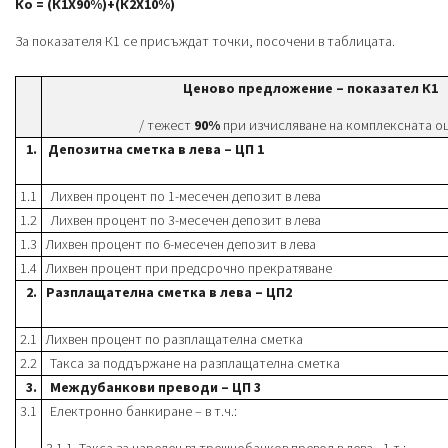
Ко = (К1Х90%)+(К2Х
1
0%)
За показателя К1 се присъждат точки, посочени в таблицата.
Ценово предложение – показател К1
/ тежест
90
%
при изчисляване на комплексната о
1.
Депозитна сметка в лева – ЦП 1
1.1
Лихвен процент по 1-месечен депозит в лева
1.2
Лихвен процент по 3-месечен депозит в лева
1.3
Лихвен процент по 6-месечен депозит в лева
1.4
Лихвен процент при предсрочно прекратяване
2.
Разплащателна сметка в лева – ЦП2
2.1
Лихвен процент по разплащателна сметка
2.2
Такса за поддържане на разплащателна сметка
3.
Междубанкови преводи – ЦП 3
3.1
Електронно банкиране – в т.ч.: