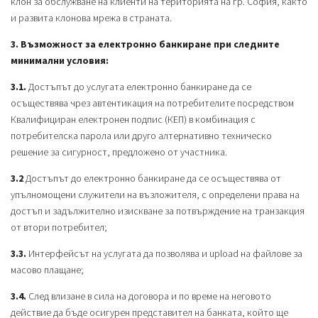
клон за обслужване на клиенти на територията на гр. София, както
и развита клонова мрежа в страната.
3. Възможност за електронно банкиране при следните
минимални условия:
3.1.
Достъпът до услугата електронно банкиране да се
осъществява чрез автентикация на потребителите посредством
Квалифициран електронен подпис (КЕП) в комбинация с
потребителска парола или друго алтернативно техническо
решение за сигурност, предложено от участника.
3.2
Достъпът до електронно банкиране да се осъществява от
упълномощени служители на възложителя, с определени права на
достъп и задължително изискване за потвърждение на транзакция
от втори потребител;
3.3.
Интерфейсът на услугата да позволява и upload на файлове за
масово плащане;
3.4.
След влизане в сила на договора и по време на неговото
действие да бъде осигурен представител на банката, който ще