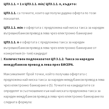
ЦП3.1.1. = 1 х ЦП3.1.1. min/ ЦП3.1.1. n, където:
ЦП3.1.1.
са точките, които ще получи дадена оферта по този
показател.
ЦП3.1.1. min
е офертата с предложена най-ниска такса за нареден
вътрешнобанков превод в лева чрез електронно банкиране
ЦП3.1.1. n
е офертата с предложена такса за нареден
вътрешнобанков превод в лева чрез електронно банкиране от
конкретния (n–тия) кандидат
Количествен подпоказател ЦП 3.1.2. Такса за нареден
междубанков превод в лева през БИСЕРА.
Максималният брой точки, който получава офертата с
предложена най-ниска такса за нареден междубанков превод в лева
чрез електронно банкиране е (5). Точките на кандидатите се
определят в съотношение към най-ниската предложена такса за
нареден междубанков превод в лева чрез електронно банкиране по
следната формула: