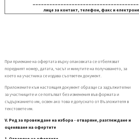
______________________________________
лице за контакт, телефон, факс и електрон
При приемане на офертата върху опаковката се отбелязват
поредният номер, датата, часът и минутите на получаването, за
което на участника се издава съответен документ.
Приложените към настоящия документ образци са задължителни
за участниците и се попълват без изменения във формата и
съдържанието им, освен ако това е допуснато от Възложителя в
текстовете им.
V. Ред за провеждане на избора - отваряне, разглеждане и
оценяване на офертите
1. Отваряне на офертите.