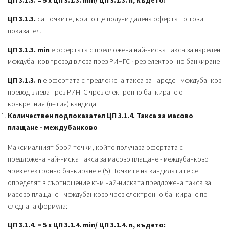
ЦП 3.1.3. = 5 х ЦП 3.1.3. min/ ЦП 3.1.3. n, където:
ЦП 3.1.3.
са точките, които ще получи дадена оферта по този
показател.
ЦП 3.1.3. min
е офертата с предложена най-ниска такса за нареден
междубанков превод в лева през РИНГС чрез електронно банкиране
ЦП 3.1.3. n
е офертата с предложена такса за нареден междубанков
превод в лева през РИНГС чрез електронно банкиране от
конкретния (n–тия) кандидат
Количествен подпоказател ЦП 3.1.4. Такса за масово
плащане - междубанково
Максималният брой точки, който получава офертата с
предложена най-ниска такса за масово плащане - междубанково
чрез електронно банкиране е (5). Точките на кандидатите се
определят в съотношение към най-ниската предложена такса за
масово плащане - междубанково чрез електронно банкиране по
следната формула:
ЦП 3.1.4. = 5 х ЦП 3.1.4. min/ ЦП 3.1.4. n, където: