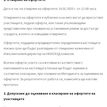
Дата и час на отваряне на офертите: 14.01.2025 г. от 11:00 часа.
Отварянето на офертите е публично и на него могат да присъстват
участниците, подали оферти, или техни упълномощени
представители при спазване на установения режим за достъп до
сградата, в която се извършва отварянето.
Офертите, подадени в предварително определения в настоящата
покана срок ще бъдат разгледани от специално назначена от
Изпълнителния директор на НКИЗ ЕАД комисия.
Всички оферти, които са изготвени в съответствие с
изискванията на настоящата покана ще бъдат оценени и
съответно класирани, при спазване на Методиката за оценяване на
офертите. За резултатите от работа си, комисията ще изготви
протокол.
2. Допускане до оценяване и класиране на офертите на
участниците