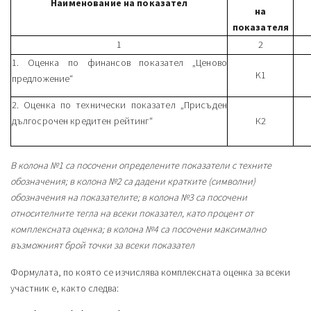
Наименование на показател
на
показателя
1
2
1. Оценка по финансов показател „Ценово
K1
предложение“
2. Оценка по технически показател „Присъден
дългосрочен кредитен рейтинг“
К2
В колона №1 са посочени определените показатели с техните
обозначения; в колона №2 са дадени кратките (символни)
обозначения на показателите; в колона №3 са посочени
относителните тегла на всеки показател, като процент от
комплексната оценка; в колона №4 са посочени максимално
възможният брой точки за всеки показател
Формулата, по която се изчислява комплексната оценка за всеки
участник е, както следва: