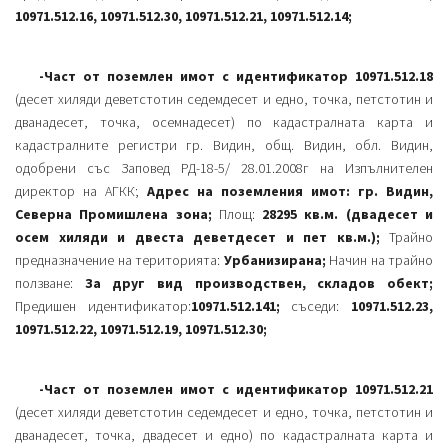
10971.512.16, 10971.512.30, 10971.512.21, 10971.512.14;
-Част от поземлен имот с идентификатор 10971.512.18
(десет хиляди деветстотин седемдесет и едно, точка, петстотин и
дванадесет, точка, осемнадесет) по кадастралната карта и
кадастралните регистри гр. Видин, общ. Видин, обл. Видин,
одобрени със Заповед РД-18-5/ 28.01.2008г на Изпълнителен
директор на АГКК;
Адрес на поземления имот: гр. Видин,
Северна Промишлена зона;
Площ:
28295 кв.м. (двадесет и
осем хиляди и двеста деветдесет и пет кв.м.);
Трайно
предназначение на територията:
Урбанизирана;
Начин на трайно
ползване:
За друг вид производствен, складов обект;
Предишен идентификатор:
10971.512.141;
съседи:
10971.512.23,
10971.512.22, 10971.512.19, 10971.512.30;
-Част от поземлен имот с идентификатор 10971.512.21
(десет хиляди деветстотин седемдесет и едно, точка, петстотин и
дванадесет, точка, двадесет и едно) по кадастралната карта и