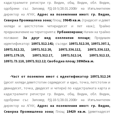
кадастралните регистри гр. Видин, общ. Видин, обл. Видин,
одобрени със Заповед РД-18-5/28.01.2008г на Изпълнителен
директор на АГКК;
Адрес на поземления имот: гр. Видин,
Северна Промишлена зона;
Площ:
39645 кв.м.
(тридесет и девет
хиляди и шестстотин четиридесет и пет кв.м.); Трайно
предназначение на територията:
Урбанизирана;
Начин на трайно
ползване:
За друг вид озеленени площи;
Предишен
идентификатор:
10971.512.141;
съседи:
10971.512.30, 10971.307.1,
10971.512.22, 10971.512.20, 10971.336.112, 10971.336.113,
10971.179.19, 10971.512.17, 10971.512.14, 10971.512.13,
10971.73.110, 10971.512.12; Свободна площ: 38965кв.м.
-Част от поземлен имот с идентификатор 10971.512.24
(десет хиляди деветстотин седемдесет и едно, точка, петстотин и
дванадесет, точка, двадесет и четири) по кадастралната карта и
кадастралните регистри гр. Видин, общ. Видин, обл. Видин,
одобрени със Заповед РД-18-5/28.01.2008г на Изпълнителен
директор на АГКК;
Адрес на поземления имот: гр. Видин,
Северна Промишлена зона;
Площ:
19429 кв.м.
(деветнадесет