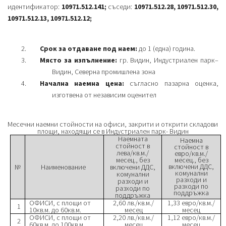
идентификатор:
10971.512.141;
съседи:
10971.512.28, 10971.512.30,
10971.512.13, 10971.512.12;
Срок за отдаване под наем:
до 1 (една) година.
Място за изпълнение:
гр. Видин, Индустриален парк–
Видин, Северна промишлена зона
Начална наемна цена:
съгласно пазарна оценка,
изготвена от независим оценител
Месечни наемни стойности на офиси, закрити и открити складови
площи, находящи се в Индустриален парк- Видин
Наемната
Наемна
стойност в
стойност в
лева/кв.м./
евро/кв.м./
месец., без
месец., без
включени ДДС,
№
Наименование
включени ДДС,
комунални
комунални
разходи и
разходи и
разходи по
разходи по
поддръжка
поддръжка
ОФИСИ, с площи от
2,60 лв./кв.м./
1,33 евро/кв.м./
1
10кв.м. до 60кв.м.
месец
месец
ОФИСИ, с площи от
2,20 лв./кв.м./
1,12 евро/кв.м./
2
60кв.м. до 100кв.м.
месец
месец