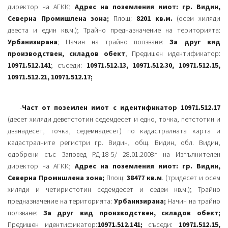
директор на АГКК;
Адрес на поземления имот: гр. Видин,
Северна Промишлена зона;
Площ:
8201 кв.м.
(осем хиляди
двеста и един кв.м.); Трайно предназначение на територията:
Урбанизирана
; Начин на трайно ползване:
За друг вид
производствен, складов обект
; Предишен идентификатор:
10971.512.141
; съседи:
10971.512.13, 10971.512.30, 10971.512.15,
10971.512.21, 10971.512.17;
-
Част от поземлен имот с идентификатор 10971.512.17
(десет хиляди деветстотин седемдесет и едно, точка, петстотин и
дванадесет, точка, седемнадесет) по кадастралната карта и
кадастралните регистри гр. Видин, общ. Видин, обл. Видин,
одобрени със Заповед РД-18-5/ 28.01.2008г на Изпълнителен
директор на АГКК;
Адрес на поземления имот: гр. Видин,
Северна Промишлена зона;
Площ:
38477 кв.м
. (тридесет и осем
хиляди и четиристотин седемдесет и седем кв.м.); Трайно
предназначение на територията:
Урбанизирана;
Начин на трайно
ползване:
За друг вид производствен, складов обект;
Предишен идентификатор:
10971.512.141;
съседи:
10971.512.15,