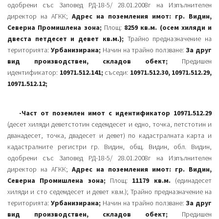
одобрени със Заповед РД-18-5/ 28.01.2008г на Изпълнителен
директор на АГКК;
Адрес на поземления имот: гр. Видин,
Северна Промишлена зона;
Площ:
8259 кв.м. (осем хиляди и
двеста петдесет и девет кв.м.);
Трайно предназначение на
територията:
Урбанизирана;
Начин на трайно ползване:
За друг
вид производствен, складов обект;
Предишен
идентификатор:
10971.512.141;
съседи:
10971.512.30, 10971.512.29,
10971.512.12;
-Част от поземлен имот с идентификатор 10971.512.29
(десет хиляди деветстотин седемдесет и едно, точка, петстотин и
дванадесет, точка, двадесет и девет) по кадастралната карта и
кадастралните регистри гр. Видин, общ. Видин, обл. Видин,
одобрени със Заповед РД-18-5/ 28.01.2008г на Изпълнителен
директор на АГКК;
Адрес на поземления имот: гр. Видин,
Северна Промишлена зона;
Площ:
11179 кв.м.
(единадесет
хиляди и сто седемдесет и девет кв.м.); Трайно предназначение на
територията:
Урбанизирана;
Начин на трайно ползване:
За друг
вид производствен, складов обект;
Предишен