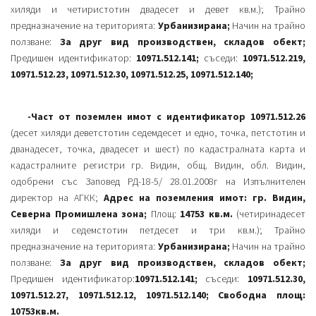
хиляди и четиристотин двадесет и девет кв.м.); Трайно
предназначение на територията:
Урбанизирана;
Начин на трайно
ползване:
За друг вид производствен, складов обект;
Предишен идентификатор:
10971.512.141;
съседи:
10971.512.219,
10971.512.23, 10971.512.30, 10971.512.25, 10971.512.140;
-Част от поземлен имот с идентификатор 10971.512.26
(десет хиляди деветстотин седемдесет и едно, точка, петстотин и
дванадесет, точка, двадесет и шест) по кадастралната карта и
кадастралните регистри гр. Видин, общ. Видин, обл. Видин,
одобрени със Заповед РД-18-5/ 28.01.2008г на Изпълнителен
директор на АГКК;
Адрес на поземления имот: гр. Видин,
Северна Промишлена зона;
Площ:
14753 кв.м.
(четиринадесет
хиляди и седемстотин петдесет и три кв.м.); Трайно
предназначение на територията:
Урбанизирана;
Начин на трайно
ползване:
За друг вид производствен, складов обект;
Предишен идентификатор:
10971.512.141;
съседи:
10971.512.30,
10971.512.27, 10971.512.12, 10971.512.140; Свободна площ:
10753кв.м.