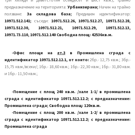
три хиляди и деветстотин осемдесет и шест кв.м.); Трайно
предназначение на територията:
Урбанизирана;
Начин на трайно
ползване:
За складова база;
Предишен идентификатор:
10971.512.141;
съседи:
10971.512.26, 10971.512.27, 10971.512.28,
10971.512.30, 10971.512.21, 10971.512.29, 10971.512.13,
10971.73.110, 10971.512.140 Свободна площ: 42536кв.м.
-Офис площи на
ет.3
в Промишлена сграда с
идентификатор 10971.512.12.1, от които:
2бр.- 12,75 кв.м.; 3бр.-
15,75 кв.м./всеки/; 1бр.- 18,60 кв.м.; 1бр.- 22,30 кв.м.; 1бр.- 31,80 кв.м.
и 1бр.- 11,50 кв.м.;
-Помещение с площ 240 кв.м. /хале 1-1/ в промишлена
сграда с идентификатор 10971.512.12.2; с предназначение:
Промишлена сграда; Свободна площ: 120кв.м.
-Помещение с площ 200 кв.м. /хале 1-2/ в промишлена
сграда с идентификатор 10971.512.12.2; с предназначение:
Промишлена сграда