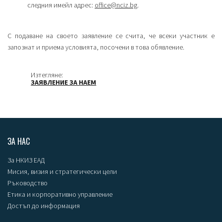
следния имейл адрес:
off
ice@nciz.bg
.
С подаване на своето заявление се счита, че всеки участник е
запознат и приема условията, посочени в това обявление.
Изтегляне:
ЗАЯВЛЕНИЕ ЗА НАЕМ
ЗА НАС
За НКИЗ ЕАД
Мисия, визия и стратегически цели
Ръководство
Етика и корпоративно управление
Достъп до информация