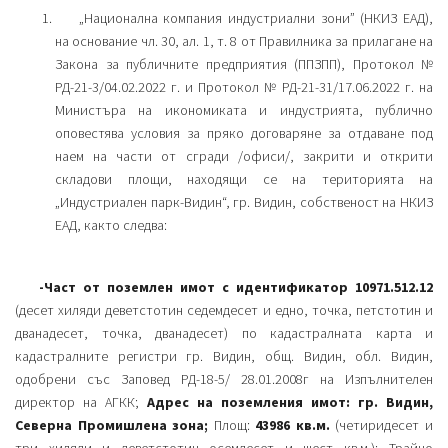
„Национална компания индустриални зони” (НКИЗ ЕАД),
на основание чл. 30, ал. 1, т. 8 от Правилника за прилагане на
Закона за публичните предприятия (ППЗПП), Протокол №
РД-21-3/04.02.2022 г. и Протокол № РД-21-31/17.06.2022 г. на
Министъра на икономиката и индустрията, публично
оповестява условия за пряко договаряне за отдаване под
наем на части от сгради /офиси/, закрити и открити
складови площи, находящи се на територията на
„Индустриален парк-Видин“, гр. Видин, собственост на НКИЗ
ЕАД, както следва:
-Част от поземлен имот с идентификатор 10971.512.12
(десет хиляди деветстотин седемдесет и едно, точка, петстотин и
дванадесет, точка, дванадесет) по кадастралната карта и
кадастралните регистри гр. Видин, общ. Видин, обл. Видин,
одобрени със Заповед РД-18-5/ 28.01.2008г на Изпълнителен
директор на АГКК;
Адрес на поземления имот: гр. Видин,
Северна Промишлена зона;
Площ:
43986 кв.м.
(четиридесет и