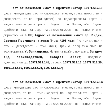
-Част от поземлен имот с идентификатор 10971.512.13
(десет хиляди деветстотин седемдесет и едно, точка, петстотин и
дванадесет, точка, тринадесет) по кадастралната карта и
кадастралните регистри гр. Видин, общ. Видин, обл. Видин,
одобрени със Заповед РД-18-5/28.01.2008г на Изпълнителен
директор на АГКК;
Адрес на поземления имот: гр. Видин,
Северна Промишлена зона;
Площ:
4193 кв.м.
(четири хиляди и
сто и деветдесет и три кв.м.); Трайно предназначение на
територията:
Урбанизирана
; Начин на трайно ползване:
За друг
вид производствен, складов обект
; Предишен
идентификатор:
10971.512.141
; съседи:
10971.512.12, 10971.512.29,
10971.512.30, 10971.512.21, 10971.512.14;
-Част от поземлен имот с идентификатор 10971.512.14
(десет хиляди деветстотин седемдесет и едно, точка, петстотин и
дванадесет, точка, четиринадесет) по кадастралната карта и
кадастралните регистри гр. Видин, общ. Видин, обл. Видин,
одобрени със Заповед РД-18-5/28.01.2008г на Изпълнителен