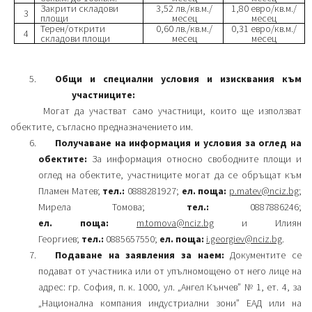
Закрити складови
3,52 лв./кв.м./
1,80 евро/кв.м./
3
площи
месец
месец
Терен/открити
0,60 лв./кв.м./
0,31 евро/кв.м./
4
складови площи
месец
месец
Общи и специални условия и изисквания към
участниците:
Могат да участват само участници, които ще използват
обектите, съгласно предназначението им.
Получаване на информация и условия за оглед на
обектите:
За информация относно свободните площи и
оглед на обектите, участниците могат да се обръщат към
Пламен Матев;
тел.:
0888281927;
ел. поща:
p.matev@nciz.bg
;
Мирела Томова;
тел.:
0887886246;
ел. поща:
m.tomova@nciz.bg
и Илиян
Георгиев;
тел.:
0885657550;
ел. поща:
i.georgiev@nciz.bg
.
Подаване на заявления за наем:
Документите се
подават от участника или от упълномощено от него лице на
адрес: гр. София, п. к. 1000, ул. „Ангел Кънчев” № 1, ет. 4, за
„Национална компания индустриални зони” ЕАД или на