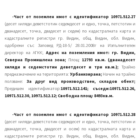
-Част от поземлен имот с идентификатор 10971.512.27
(десет хиляди деветстотин седемдесет и едно, точка, петстотин и
дванадесет, точка, двадесет и седем) по кадастралната карта и
кадастралните регистри гр. Видин, общ. Видин, обл. Видин,
одобрени със Заповед РД-18-5/ 28.01.2008г на Изпълнителен
директор на АГКК;
Адрес на поземления имот: гр. Видин,
Северна Промишлена зона;
Площ:
12793 кв.м. (дванадесет
хиляди и седемстотин деветдесет и три кв.м.);
Трайно
предназначение на територията:
Урбанизирана;
Начин на трайно
ползване:
За друг вид производствен, складов обект;
Предишен идентификатор:
10971.512.141; съседи:10971.512.26,
10971.512.30, 10971.512.12; Свободна площ: 8493кв.м.
-Част от поземлен имот с идентификатор 10971.512.28
(десет хиляди деветстотин седемдесет и едно, точка, петстотин и
дванадесет, точка, двадесет и осем) по кадастралната карта и
кадастралните регистри гр. Видин, общ. Видин, обл. Видин,