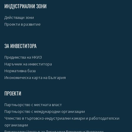
ИНДУСТРИАЛНИ ЗОНИ
Действащи зони
Проекти в развитие
ЗА ИНВЕСТИТОРА
Предимства на НКИЗ
Наръчник на инвеститора
Нормативна база
Икономическа карта на България
ПРОЕКТИ
Партньорство с местната власт
Партньорство с международни организации
Членство в търговско-индустриални камари и работодателски
организации
Регионален Център за Дигитални Решения и Иновации