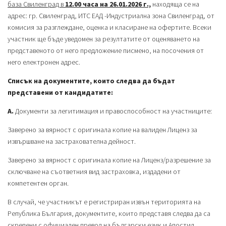
база Свиленград в
12.00 часа на 26.01.2026 г.,
находяща се на
адрес: гр. Свиленград, ИТС ЕАД -Индустриална зона Свиленград, от
комисия за разглеждане, оценка и класиране на офертите. Всеки
участник ще бъде уведомен за резултатите от оценяването на
представеното от него предложение писмено, на посочения от
него електронен адрес.
Списък на документите, които следва да бъдат
представени от кандидатите:
А.
Документи за легитимация и правоспособност на участниците:
Заверено за вярност с оригинала копие на валиден Лиценз за
извършване на застрахователна дейност.
Заверено за вярност с оригинала копие на Лиценз/разрешение за
сключване на съответния вид застраховка, издадени от
компетентен орган.
В случай, че участникът е регистриран извън територията на
Република България, документите, които представя следва да са
скрепени с официален превод на български език и Апостил.