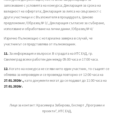
запознаване с условията на конкурса; Декларация за срока на
валидност на офертата; Декларация за липса на свързаност с
други участници и с Възложителя в процедурата, Ценово
предложение /Образец № 3/, Декларация съгласие за събиране,
използване и обработване на лични данни /Образец № 4/
Изрично Пълномощно с нотариална заверка в случай, че
участникът се представлява от пълномощник.
11.
За информация и въпроси: В сградата на ИТС ЕАД, гр.
Свиленград всеки работен ден между 09.00 часа и 17:00 часа.
12.
Когато на конкурса не се яви нито един участник, то същият се
обявява за непроведен и се провежда повторно от 12:00 часа на
27.01.2026г.,
като документи могат да се подават до 11:00 часа на
27.01.2026г.
Лице за контакт: Красимира Забирова, Експерт „Програми и
проекти“, ИТС ЕАД,