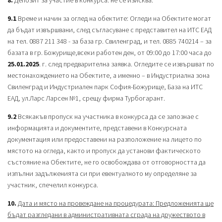
9.1
Време и начин за оглед на обектите: Огледи на Обектите могат
да бъдат извършвани, след съгласуване с представител на ИТС ЕАД
на тел. 0887 211 348 - за база гр. Свиленград, и тел. 0885 740214 – за
базата в гр. Божурище,всеки работен ден, от 09:00 до 17:00 часа до
25.01.2025
. г. след предварителна заявка. Огледите се извършват по
местонахождението на Обектите, а именно – в Индустриална зона
Свиленград и Индустриален парк София-Божурище, База на ИТС
ЕАД, ул.Ларс Ларсен №1, срещу фирма Турбогарант.
9.2
Всякакъв пропуск на участника в конкурса да се запознае с
информацията и документите, представени в Конкурсната
документация или предоставени на разположение на лицето по
мястото на огледа, както и пропуск да установи фактическото
състояние на Обектите, не го освобождава от отговорността да
изпълни задълженията си при евентуалното му определяне за
участник, спечелил конкурса.
10.
Дата и място на провеждане на процедурата: Предложенията ще
бъдат разгледани в административната сграда на дружеството в