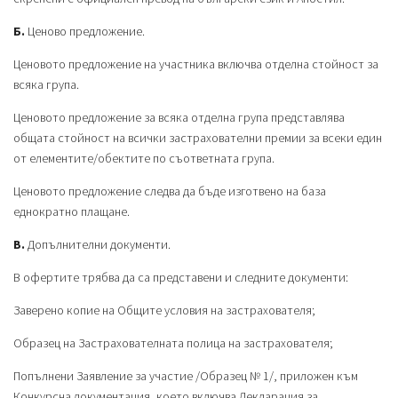
Б.
Ценово предложение.
Ценовото предложение на участника включва отделна стойност за
всяка група.
Ценовото предложение за всяка отделна група представлява
общата стойност на всички застрахователни премии за всеки един
от елементите/обектите по съответната група.
Ценовото предложение следва да бъде изготвено на база
еднократно плащане.
В.
Допълнителни документи.
В офертите трябва да са представени и следните документи:
Заверено копие на Общите условия на застрахователя;
Образец на Застрахователната полица на застрахователя;
Попълнени Заявление за участие /Образец № 1/, приложен към
Конкурсна документация, което включва Декларация за