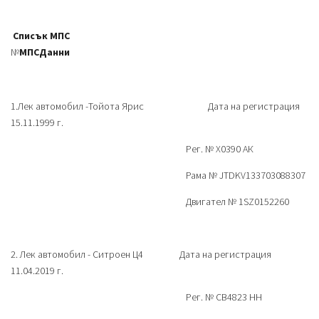
Списък МПС
№
МПС
Данни
1.Лек автомобил -Тойота Ярис Дата на регистрация
15.11.1999 г.
Рег. № Х0390 АК
Рама № JTDKV133703088307
Двигател № 1SZ0152260
2. Лек автомобил - Ситроен Ц4 Дата на регистрация
11.04.2019 г.
Рег. № СВ4823 НН