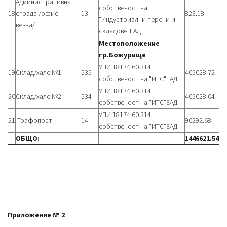
Административна
собственост на
18
сграда /офис
13
823.18
"Индустриални терени и
везна/
складове"ЕАД
Местоположение
гр.Божурище
УПИ 18174.60.314
19
Склад/хале №1
535
405028.72
собственост на "ИТС"ЕАД
УПИ 18174.60.314
20
Склад/хале №2
534
405028.04
собственост на "ИТС"ЕАД
УПИ 18174.60.314
21
Трафопост
14
90292.68
собственост на "ИТС"ЕАД
ОБЩО:
1446621.54
Приложение № 2