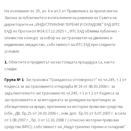
На основание чл. 29, ал. 4 и ал.5 от Правилника за прилагане на
Закона за публичните и в изпълнение на решение на Съвета на
директорите на „ИНДУСТРИАЛНИ ТЕРЕНИ И СКЛАДОВЕ” ЕАД (ИТС
ЕАД) по Протокол №24/17.12.2025 г., ИТС ЕАД обявява публично –
оповестен конкурс за избор на застраховател на движимо и
недвижимо имущество, собственост на ИТС ЕАД при следните
условия:
1.
Обектите и предметът на настоящата процедура са, както
следва:
Група № 1
- Застраховка “Гражданска отговорност” по чл.249, т.1 от
Кодекса за застраховането и Наредба № 24 от 08.03.2006 г. за
задължителното застраховане по чл.249, т.1 и т.2 от Кодекса за
застраховането и за методиката за уреждане на претенции за
обезщетение на вреди, причинени на моторни превозни средства
(обн., ДВ, бр.25 от 24.03.2006 г., изм. доп. бр.55 от 6.07.2007 г. в сила
от 1.08.2007 г., бр. 3 от 11.01.2008 г.) относно моторни превозни
средства (МПС), собственост на „Индустриални терени и складове”