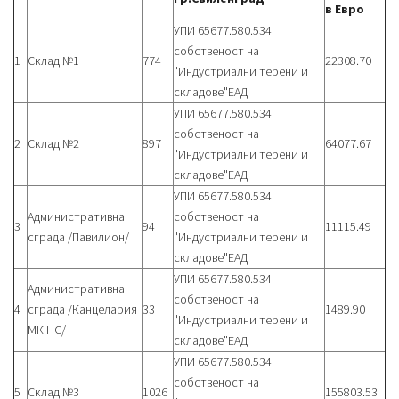
в Евро
УПИ 65677.580.534
собственост на
1
Склад №1
774
22308.70
"Индустриални терени и
складове"ЕАД
УПИ 65677.580.534
собственост на
2
Склад №2
897
64077.67
"Индустриални терени и
складове"ЕАД
УПИ 65677.580.534
Административна
собственост на
3
94
11115.49
сграда /Павилион/
"Индустриални терени и
складове"ЕАД
УПИ 65677.580.534
Административна
собственост на
4
сграда /Канцелария
33
1489.90
"Индустриални терени и
МК НС/
складове"ЕАД
УПИ 65677.580.534
собственост на
5
Склад №3
1026
155803.53