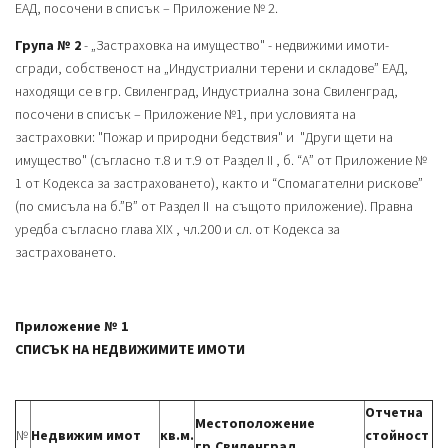
ЕАД, посочени в списък – Приложение № 2.
Група № 2
- „Застраховка на имущество" - недвижими имоти-
сгради, собственост на „Индустриални терени и складове” ЕАД,
находящи се в гр. Свиленград, Индустриална зона Свиленград,
посочени в списък – Приложение №1, при условията на
застраховки: "Пожар и природни бедствия" и "Други щети на
имущество" (съгласно т.8 и т.9 от Раздел ІІ , б. “А” от Приложение №
1 от Кодекса за застраховането), както и “Спомагателни рискове”
(по смисъла на б.”В” от Раздел ІІ на същото приложение). Правна
уредба съгласно глава ХІХ , чл.200 и сл. от Кодекса за
застраховането.
Приложение № 1
СПИСЪК НА НЕДВИЖИМИТЕ ИМОТИ
Отчетна
Местоположение
№
Недвижим имот
кв.м.
стойност
гр.Свиленград