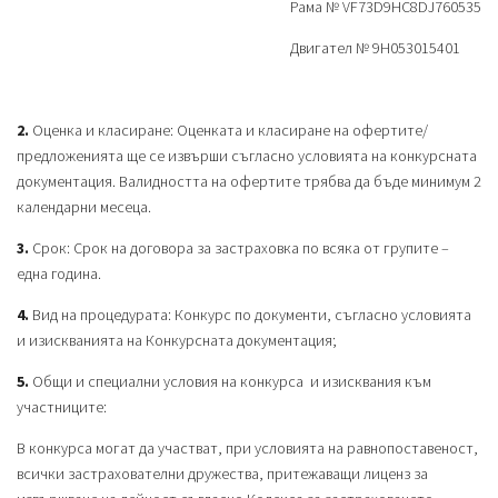
Рама № VF73D9HC8DJ760535
Двигател № 9H053015401
2.
Оценка и класиране: Оценката и класиране на офертите/
предложенията ще се извърши съгласно условията на конкурсната
документация. Валидността на офертите трябва да бъде минимум 2
календарни месеца.
3.
Срок: Срок на договора за застраховка по всяка от групите –
една година.
4.
Вид на процедурата: Конкурс по документи, съгласно условията
и изискванията на Конкурсната документация;
5.
Общи и специални условия на конкурса и изисквания към
участниците:
В конкурса могат да участват, при условията на равнопоставеност,
всички застрахователни дружества, притежаващи лиценз за