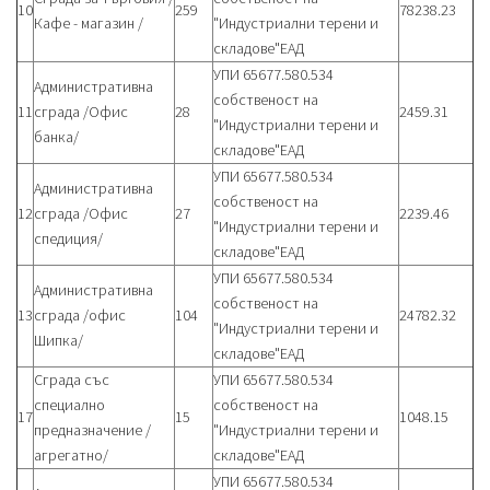
10
259
78238.23
Кафе - магазин /
"Индустриални терени и
складове"ЕАД
УПИ 65677.580.534
Административна
собственост на
11
сграда /Офис
28
2459.31
"Индустриални терени и
банка/
складове"ЕАД
УПИ 65677.580.534
Административна
собственост на
12
сграда /Офис
27
2239.46
"Индустриални терени и
спедиция/
складове"ЕАД
УПИ 65677.580.534
Административна
собственост на
13
сграда /офис
104
24782.32
"Индустриални терени и
Шипка/
складове"ЕАД
Сграда със
УПИ 65677.580.534
специално
собственост на
17
15
1048.15
предназначение /
"Индустриални терени и
агрегатно/
складове"ЕАД
УПИ 65677.580.534