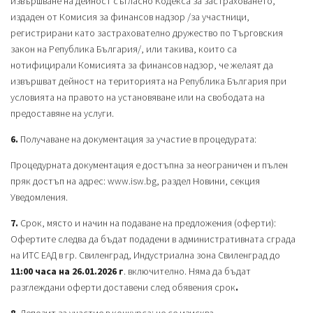
извършване на дейност съгласно Кодекса за застраховането,
издаден от Комисия за финансов надзор /за участници,
регистрирани като застрахователно дружество по Търговския
закон на Република България/, или такива, които са
нотифицирали Комисията за финансов надзор, че желаят да
извършват дейност на територията на Република България при
условията на правото на установяване или на свободата на
предоставяне на услуги.
6.
Получаване на документация за участие в процедурата:
Процедурната документация е достъпна за неограничен и пълен
пряк достъп на адрес: www.isw.bg, раздел Новини, секция
Уведомления.
7.
Срок, място и начин на подаване на предложения (оферти):
Офертите следва да бъдат подадени в административната сграда
на ИТС ЕАД в гр. Свиленград, Индустриална зона Свиленград до
11:00 часа на 26.01.2026 г
. включително. Няма да бъдат
разглеждани оферти доставени след обявения срок
.
8.
Депозит за участие в конкурса: не се изисква.