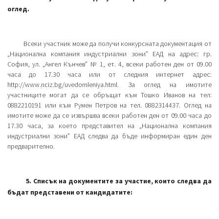
оглед.
Всеки участник може да получи конкурсната документация от
„Национална компания индустриални зони” ЕАД на адрес: гр.
София, ул. „Ангел Кънчев” № 1, ет. 4, всеки работен ден от 09.00
часа до 17.30 часа или от следния интернет адрес:
http://www.nciz.bg/uvedomleniya.html. За оглед на имотите
участниците могат да се обръщат към Тошко Иванов на тел:
0882210191 или към Румен Петров на тел. 0882314437. Оглед на
имотите може да се извършва всеки работен ден от 09.00 часа до
17.30 часа, за което представител на „Национална компания
индустриални зони” ЕАД следва да бъде информиран един ден
предварително.
5. Списък на документите за участие, които следва да
бъдат представени от кандидатите: