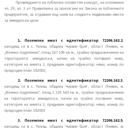
Провеждането на публично оповестен конкурс, на основание
чл. 29, ал. 3 от Правилника за прилагане на Закона за публичните
предприятия, за отдаване под наем на следните недвижими имоти
за земеделски цели:
1. Поземлен имот с идентификатор 72206.162.2
,
находящ се в с. Телиш, община Червен бряг, област Плевен, м.
„Военно поделение“, площ 187 109 кв. м., трайно предназначение на
територията: земеделска, начин на трайно ползване: нива,
категория на земята 3, предишен идентификатор: няма; номер по
предходен план: 162002;
2. Поземлен имот с идентификатор 72206.162.3
,
находящ се в с. Телиш, община Червен бряг, област Плевен, м.
„Военно поделение“, площ 1 229 563 кв. м., трайно предназначение
на територията: земеделска, начин на трайно ползване: нива,
категория на земята 3, предишен идентификатор: няма; номер по
предходен план: 162003
3. Поземлен имот с идентификатор 72206.162.5
,
находящ се в с. Телиш, община Червен бряг, област Плевен, м.