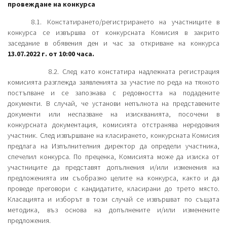
провеждане на конкурса
8.1. Констатирането/регистрирането на участниците в
конкурса се извършва от конкурсната Комисия в закрито
заседание в обявения ден и час за откриване на конкурса
13.07.2022 г. от 10:00 часа.
8.2. След като констатира надлежната регистрация
комисията разглежда заявленията за участие по реда на тяхното
постъпване и се запознава с редовността на подадените
документи. В случай, че установи непълнота на представените
документи или неспазване на изискванията, посочени в
конкурсната документация, комисията отстранява нередовния
участник. След извършване на класирането, конкурсната Комисия
предлага на Изпълнителния директор да определи участника,
спечелил конкурса. По преценка, Комисията може да изиска от
участниците да представят допълнения и/или изменения на
предложенията им съобразно целите на конкурса, както и да
проведе преговори с кандидатите, класирани до трето място.
Класацията и изборът в този случай се извършват по същата
методика, въз основа на допълнените и/или изменените
предложения.