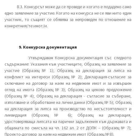
8.3. Конкурсът може да се проведе и когато е подадено само
едно заявление за участие. Когато на конкурса не се яви нито един
участник, то същият се обявява за непроведен по отношение на
конкретния/те имот/и.
9.
Конкурсна документация
Утвърждавам
Конкурсна документация със следното
съдържание: Указания към участниците, Образец на заявление за
участие (Образец № 1); Образец на декларация за липса на
конфликт на интереси (Образец № 2); Декларация-съгласие за
сключване на договор за наем на недвижим имот и за извършен
оглед на имота (Образец № 3); Образец на ценово предложение
(Образец № 4); Образец на декларация - съгласие за събиране,
използване и обработване на лични данни (Образец № 5); Образец
на декларация за липса на производство по несъстоятелност и
ликвидация (Образец № 6); Образец на декларация,
удостоверяваща липсата на парични задължения към държавата и
общината по смисъла на чл. 162 ал. 2 от ДОПК – (Образец № 7);
Проекто-договор за наем на недвижим имот (Образец № 8).