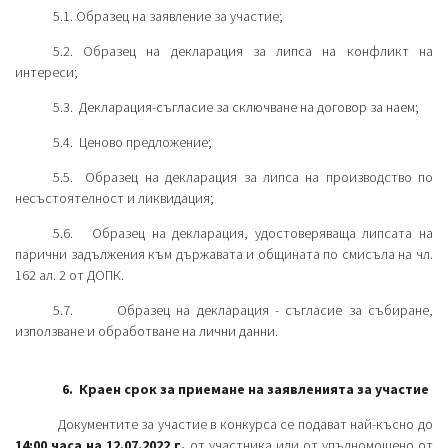
5.1. Образец на заявление за участие;
5.2. Образец на декларация за липса на конфликт на
интереси;
5.3. Декларация-съгласие за сключване на договор за наем;
5.4. Ценово предложение;
5.5. Образец на декларация за липса на производство по
несъстоятелност и ликвидация;
5.6. Образец на декларация, удостоверяваща липсата на
парични задължения към държавата и общината по смисъла на чл.
162 ал. 2 от ДОПК.
5.7. Образец на декларация - съгласие за събиране,
използване и обработване на лични данни.
6. Краен срок за приемане на заявленията за участие
Документите за участие в конкурса се подават най-късно до
14:00 часа на 12.07.2022 г.
от участника или от упълномощено от