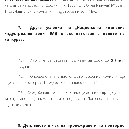
него лице на адрес: гр. София, п. к. 1000, ул. „Ангел Кънчев” № 1, ет.
4, за „Национална компания индустриални зони” ЕАД.
7. Други условия на „Национална компания
индустриални зони” ЕАД в съответствие с целите на
конкурса.
7.1. Имотите се отдават под наем за срок до
5 /пет
/
години.
7.2. Определената в настоящото решение комисия ще
оценява по критерия „Предложена най-висока цена“.
7.3. След обявяване на спечелилия участник в процедурата
за отдаване под наем, страните подписват Договор за наем на
недвижим имот.
8. Ден, място и час на провеждане и на повторно