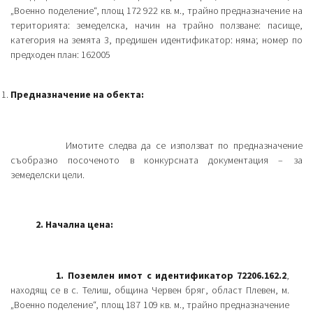
„Военно поделение“, площ 172 922 кв. м., трайно предназначение на
територията: земеделска, начин на трайно ползване: пасище,
категория на земята 3, предишен идентификатор: няма; номер по
предходен план: 162005
Предназначение на обекта:
Имотите следва да се използват по предназначение
съобразно посоченото в конкурсната документация – за
земеделски цели.
2. Начална цена:
1. Поземлен имот с идентификатор 72206.162.2
,
находящ се в с. Телиш, община Червен бряг, област Плевен, м.
„Военно поделение“, площ 187 109 кв. м., трайно предназначение