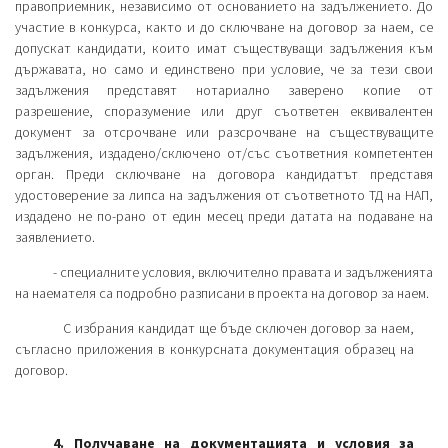
правоприемник, независимо от основанието на задължението. До
участие в конкурса, както и до сключване на договор за наем, се
допускат кандидати, които имат съществуващи задължения към
държавата, но само и единствено при условие, че за тези свои
задължения представят нотариално заверено копие от
разрешение, споразумение или друг съответен еквивалентен
документ за отсрочване или разсрочване на съществуващите
задължения, издадено/сключено от/със съответния компетентен
орган. Преди сключване на договора кандидатът представя
удостоверение за липса на задължения от съответното ТД на НАП,
издадено не по-рано от един месец преди датата на подаване на
заявлението.
- специалните условия, включително правата и задълженията
на наемателя са подробно разписани в проекта на договор за наем.
С избрания кандидат ще бъде сключен договор за наем,
съгласно приложения в конкурсната документация образец на
договор.
4. Получаване на документацията и условия за