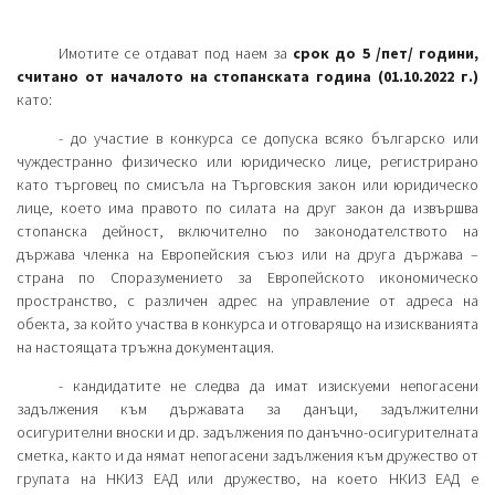
Имотите се отдават под наем за
срок до 5 /пет/ години,
считано от началото на стопанската година (01.10.2022 г.)
като:
- до участие в конкурса се допуска всяко българско или
чуждестранно физическо или юридическо лице, регистрирано
като търговец по смисъла на Търговския закон или юридическо
лице, което има правото по силата на друг закон да извършва
стопанска дейност, включително по законодателството на
държава членка на Европейския съюз или на друга държава –
страна по Споразумението за Европейското икономическо
пространство, с различен адрес на управление от адреса на
обекта, за който участва в конкурса и отговарящо на изискванията
на настоящата тръжна документация.
- кандидатите не следва да имат изискуеми непогасени
задължения към държавата за данъци, задължителни
осигурителни вноски и др. задължения по данъчно-осигурителната
сметка, както и да нямат непогасени задължения към дружество от
групата на НКИЗ ЕАД или дружество, на което НКИЗ ЕАД е