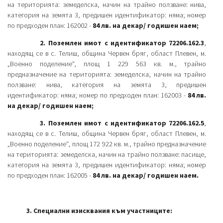
на територията: земеделска, начин на трайно ползване: нива,
категория на земята 3, предишен идентификатор: няма; номер
по предходен план: 162002 -
84 лв. на декар/ годишен наем;
2. Поземлен имот с идентификатор 72206.162.3
,
находящ се в с. Телиш, община Червен бряг, област Плевен, м.
„Военно поделение“, площ 1 229 563 кв. м., трайно
предназначение на територията: земеделска, начин на трайно
ползване: нива, категория на земята 3, предишен
идентификатор: няма; номер по предходен план: 162003 -
84 лв.
на декар/ годишен наем;
3. Поземлен имот с идентификатор 72206.162.5
,
находящ се в с. Телиш, община Червен бряг, област Плевен, м.
„Военно поделение“, площ 172 922 кв. м., трайно предназначение
на територията: земеделска, начин на трайно ползване: пасище,
категория на земята 3, предишен идентификатор: няма; номер
по предходен план: 162005 -
84 лв. на декар/ годишен наем.
3. Специални изисквания към участниците: