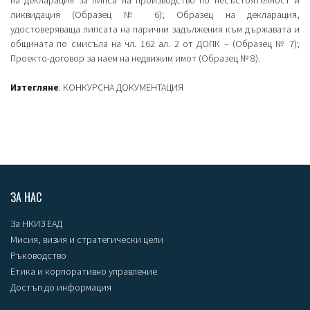
ликвидация (Образец № 6); Образец на декларация,
удостоверяваща липсата на парични задължения към държавата и
общината по смисъла на чл. 162 ал. 2 от ДОПК – (Образец № 7);
Проекто-договор за наем на недвижим имот (Образец № 8).
Изтегляне
:
КОНКУРСНА ДОКУМЕНТАЦИЯ
ЗА НАС
За НКИЗ ЕАД
Мисия, визия и стратегически цели
Ръководство
Етика и корпоративно управление
Достъп до информация