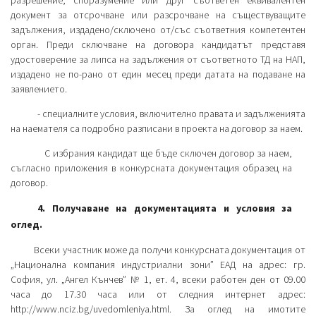
документ за отсрочване или разсрочване на съществуващите
задължения, издадено/сключено от/със съответния компетентен
орган. Преди сключване на договора кандидатът представя
удостоверение за липса на задължения от съответното ТД на НАП,
издадено не по-рано от един месец преди датата на подаване на
заявлението.
- специалните условия, включително правата и задълженията
на наемателя са подробно разписани в проекта на договор за наем.
С избрания кандидат ще бъде сключен договор за наем,
съгласно приложения в конкурсната документация образец на
договор.
4. Получаване на документацията и условия за
оглед.
Всеки участник може да получи конкурсната документация от
„Национална компания индустриални зони” ЕАД на адрес: гр.
София, ул. „Ангел Кънчев” № 1, ет. 4, всеки работен ден от 09.00
часа до 17.30 часа или от следния интернет адрес:
http://www.nciz.bg/uvedomleniya.html. За оглед на имотите