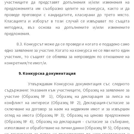
участниците да представят допълнения и/или изменения на
предложенията им съобразно целите на конкурса, както и да
проведе преговори с кандидатите, класирани до трето място.
Класацията и изборът в този случай се извършват по същата
методика, въз основа на допълнените и/или изменените
предложения.
8.3. Конкурсът може да се проведе и когато е подадено само
едно заявление за участие. Когато на конкурса не се яви нито един
участник, то същият се обявява за непроведен по отношение на
конкретния/те имот/и.
9.
Конкурсна документация
Утвърждавам
Конкурсна документация със следното
съдържание: Указания към участниците, Образец на заявление за
участие (Образец № 1); Образец на декларация за липса на
конфликт на интереси (Образец № 2); Декларация-съгласие за
сключване на договор за наем на недвижим имот и за извършен
оглед на имота (Образец № 3); Образец на ценово предложение
(Образец № 4); Образец на декларация - съгласие за събиране,
използване и обработване на лични данни (Образец № 5); Образец
на декларация за липса на производство по несъстоятелност и