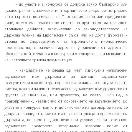
- до участие в конкурса се допуска всяко българско или
чуждестранно физическо или юридическо лице, регистрирано
като търговец по смисъла на Търговския закон или юридическо
лице, което има правото по силата на друг закон да извършва
стопанска дейност, включително по законодателството на
държава членка на Европейския съюз или на друга държава –
страна по Споразумението за Европейското икономическо
пространство, с различен адрес на управление от адреса на
обекта, за който участва в конкурса и отговарящо на изискванията
на настоящата тръжна документация.
- кандидатите не следва да имат изискуеми непогасени
задължения към държавата за данъци, задължителни
осигурителни вноски и др. задължения по данъчно-осигурителната
сметка, както и да нямат непогасени задължения към дружество от
групата на НКИЗ ЕАД или дружество, на което НКИЗ ЕАД е
правоприемник, независимо от основанието на задължението. До
участие в конкурса, както и до сключване на договор за наем, се
допускат кандидати, които имат съществуващи задължения към
държавата, но само и единствено при условие, че за тези свои
задължения представят нотариално заверено копие от
разрешение, споразумение или друг съответен еквивалентен