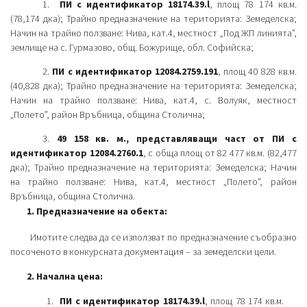
1.
ПИ с идентификатор 18174.39.l
, площ 78 174 кв.м.
(78,174 дка); Трайно предназначение на територията: Земеделска;
Начин на трайно ползване: Нива, кат.4, местност „Под ЖП линията”,
землище на с. Гурмазово, общ. Божурище, обл. Софийска;
2.
ПИ с идентификатор 12084.2759.191
, площ 40 828 кв.м.
(40,828 дка); Трайно предназначение на територията: Земеделска;
Начин на трайно ползване: Нива, кат.4, с. Волуяк, местност
„Полето”, район Връбница, община Столична;
3.
49 158 кв. м., представляващи част от ПИ с
идентификатор 12084.2760.1
, с обща площ от 82 477 кв.м. (82,477
дка); Трайно предназначение на територията: Земеделска; Начин
на трайно ползване: Нива, кат.4, местност „Полето”, район
Връбница, община Столична.
1. Предназначение на обекта:
Имотите следва да се използват по предназначение съобразно
посоченото в конкурсната документация – за земеделски цели.
2. Начална цена:
1.
ПИ с идентификатор 18174.39.l
, площ 78 174 кв.м.