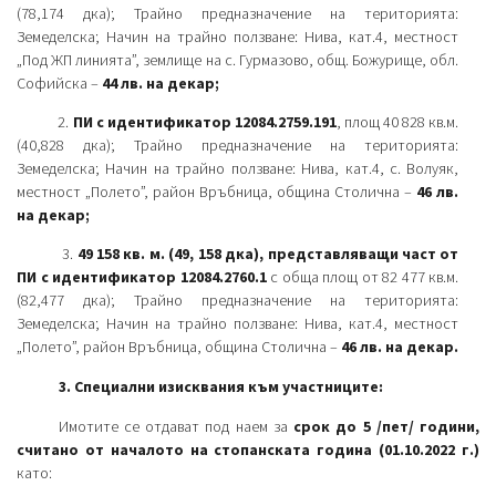
(78,174 дка); Трайно предназначение на територията:
Земеделска; Начин на трайно ползване: Нива, кат.4, местност
„Под ЖП линията”, землище на с. Гурмазово, общ. Божурище, обл.
Софийска –
44 лв. на декар;
2.
ПИ с идентификатор 12084.2759.191
, площ 40 828 кв.м.
(40,828 дка); Трайно предназначение на територията:
Земеделска; Начин на трайно ползване: Нива, кат.4, с. Волуяк,
местност „Полето”, район Връбница, община Столична –
46 лв.
на декар;
3.
49 158 кв. м. (49, 158 дка), представляващи част от
ПИ с идентификатор 12084.2760.1
с обща площ от 82 477 кв.м.
(82,477 дка); Трайно предназначение на територията:
Земеделска; Начин на трайно ползване: Нива, кат.4, местност
„Полето”, район Връбница, община Столична –
46 лв. на декар.
3. Специални изисквания към участниците:
Имотите се отдават под наем за
срок до 5 /пет/ години,
считано от началото на стопанската година (01.10.2022 г.)
като: