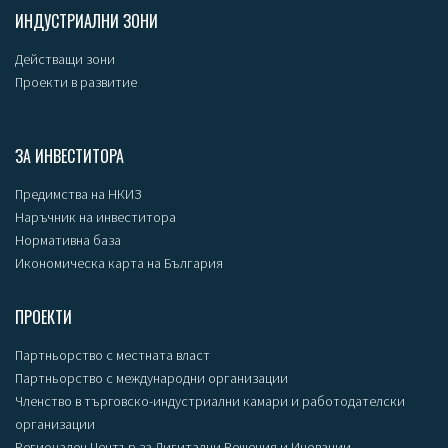
ИНДУСТРИАЛНИ ЗОНИ
Действащи зони
Проекти в развитие
ЗА ИНВЕСТИТОРА
Предимства на НКИЗ
Наръчник на инвеститора
Нормативна база
Икономическа карта на България
ПРОЕКТИ
Партньорство с местната власт
Партньорство с международни организации
Членство в търговско-индустриални камари и работодателски
организации
Регионален Център за Дигитални Решения и Иновации