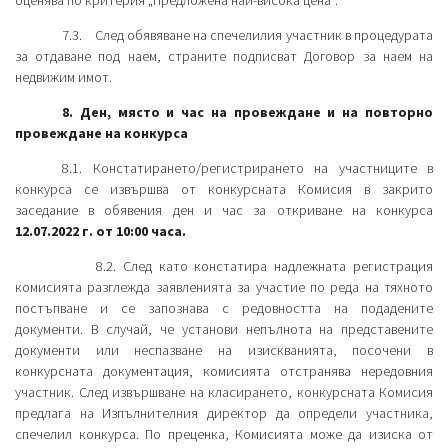
7.3. След обявяване на спечелилия участник в процедурата
за отдаване под наем, страните подписват Договор за наем на
недвижим имот.
8. Ден, място и час на провеждане и на повторно
провеждане на конкурса
8.1. Констатирането/регистрирането на участниците в
конкурса се извършва от конкурсната Комисия в закрито
заседание в обявения ден и час за откриване на конкурса
12.07.2022 г. от 10:00 часа.
8.2. След като констатира надлежната регистрация
комисията разглежда заявленията за участие по реда на тяхното
постъпване и се запознава с редовността на подадените
документи. В случай, че установи непълнота на представените
документи или неспазване на изискванията, посочени в
конкурсната документация, комисията отстранява нередовния
участник. След извършване на класирането, конкурсната Комисия
предлага на Изпълнителния директор да определи участника,
спечелил конкурса. По преценка, Комисията може да изиска от