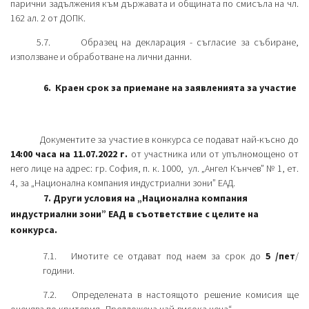
парични задължения към държавата и общината по смисъла на чл.
162 ал. 2 от ДОПК.
5.7. Образец на декларация - съгласие за събиране,
използване и обработване на лични данни.
6. Краен срок за приемане на заявленията за участие
Документите за участие в конкурса се подават най-късно до
14:00 часа на 11.07.2022 г.
от участника или от упълномощено от
него лице на адрес: гр. София, п. к. 1000, ул. „Ангел Кънчев” № 1, ет.
4, за „Национална компания индустриални зони” ЕАД.
7. Други условия на „Национална компания
индустриални зони” ЕАД в съответствие с целите на
конкурса.
7.1. Имотите се отдават под наем за срок до
5 /пет
/
години.
7.2. Определената в настоящото решение комисия ще
оценява по критерия „Предложена най-висока цена“.