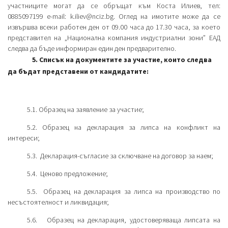
участниците могат да се обръщат към Коста Илиев, тел:
0885097199 e-mail: k.iliev@nciz.bg. Оглед на имотите може да се
извършва всеки работен ден от 09.00 часа до 17.30 часа, за което
представител на „Национална компания индустриални зони” ЕАД
следва да бъде информиран един ден предварително.
5. Списък на документите за участие, които следва
да бъдат представени от кандидатите:
5.1. Образец на заявление за участие;
5.2. Образец на декларация за липса на конфликт на
интереси;
5.3. Декларация-съгласие за сключване на договор за наем;
5.4. Ценово предложение;
5.5. Образец на декларация за липса на производство по
несъстоятелност и ликвидация;
5.6. Образец на декларация, удостоверяваща липсата на