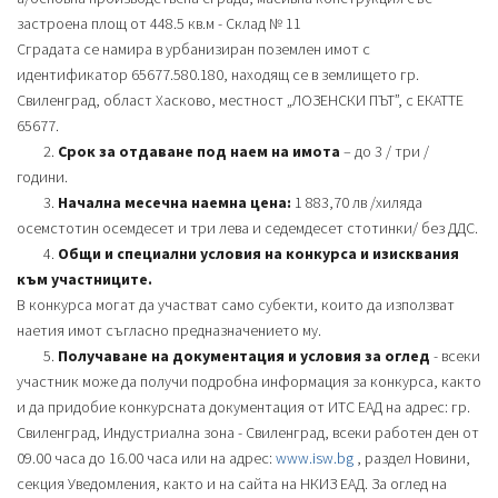
застроена площ от 448.5 кв.м - Склад № 11
Сградата се намира в урбанизиран поземлен имот с
идентификатор 65677.580.180, находящ се в землището гр.
Свиленград, област Хасково, местност „ЛОЗЕНСКИ ПЪТ”, с ЕКАТТЕ
65677.
2.
Срок за отдаване под наем на имота
– до 3 / три /
години.
3.
Началнa месечна наемна ценa:
1 883,70 лв /хиляда
осемстотин осемдесет и три лева и седемдесет стотинки/ без ДДС.
4.
Общи и специални условия на конкурса и изисквания
към участниците.
В конкурса могат да участват само субекти, които да използват
наетия имот съгласно предназначението му.
5.
Получаване на документация и условия за оглед
- всеки
участник може да получи подробна информация за конкурса, както
и да придобие конкурсната документация от ИТС ЕАД на адрес: гр.
Свиленград, Индустриална зона - Свиленград, всеки работен ден от
09.00 часа до 16.00 часа или на адрес:
www.isw.bg
, раздел Новини,
секция Уведомления, както и на сайта на НКИЗ ЕАД. За оглед на