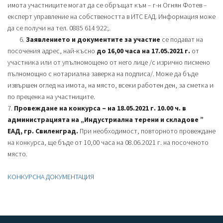
имота участниците могат да се обръщат към – г-н Огнян Фотев –
експерт управление на собствеността в ИТС ЕАД. Информация може
да се получи на тел. 0885 614 922;.
6.
Заявлението и документите за участие
се подават на
посочения адрес, най-късно
до 16,00 часа на 17.05.2021 г.
от
участника или от упълномощено от него лице /с изрично писмено
пълномощно с нотариална заверка на подписа/. Може да бъде
извършен оглед на имота, на място, всеки работен ден, за сметка и
по преценка на участниците.
7.
Провеждане на конкурса – на 18.05.2021 г. 10.00 ч. в
администрацията на „Индустриална терени и складове ”
ЕАД, гр. Свиленград.
При необходимост, повторното провеждане
на конкурса, ще бъде от 10,00 часа на 08.06.2021 г. на посоченото
място.
КОНКУРСНА ДОКУМЕНТАЦИЯ