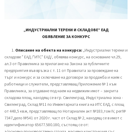
„ИНДУСТРИАЛНИ ТЕРЕНИ И СКЛАДОВЕ“ ЕАД
ОБЯВЛЕНИЕ ЗА КОНКУРС
1.
Описание на обекта на конкурса:
„Индустриални терени и
складове ” ЕАД /”ИТС” ЕАД/, обявява конкурс, на основание чл.29,
ал.3 от Правилника за прилагане на Закона за публичните
предприятия във връзка с т. 11 от Правилата за провеждане на
търг и конкурс и за сключване на договори за продажба и наем с
работници и служители, представляващ Приложение № 1 към
Правилника, за отдаване под наем на недвижим имот – закрита
складова площ, находящ се в гр. Свиленград, Индустриална зона -
Свиленград, Склад №11 по Инвентарната книга на ИТС ЕАД, с площ
от 448,5 кв.м, представляващ по Нотариален акт №183,том IV, рег№
7347,дело №541 от 2020 г. част от Склад № 2, находящ се в имот с
идентификатор 65677.580.180, състоящ се от:
а/основна производствена сграда, масивна конструкция със