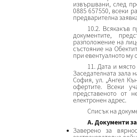
извършвани, след пр
0885 657550, всеки ра
предварителна заявка
10.2. Всякакъв 
документите, пред
разположение на лице
състояние на Обектит
при евентуалното му 
11. Дата и мяст
Заседателната зала на
София, ул. „Ангел Къ
офертите. Всеки у
представеното от н
електронен адрес.
Списък на докуме
А. Документи з
Заверено за вярно