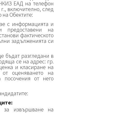
 НКИЗ ЕАД на телефон
 г., включително, след
 на Обектите:
нае с информацията и
ли предоставени на
установи фактическото
пълни задълженията си
ще бъдат разгледани в
одяща се на адрес: гр.
оценка и класиране на
 от оценяването на
а посочения от него
андидатите:
ците:
з за извършване на