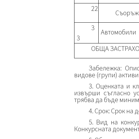
22
Съоръж
3
Автомобили
3
ОБЩА ЗАСТРАХО
Забележка: Опи
видове (групи) актив
3. Оценката и к
извърши съгласно ус
трябва да бъде миним
4. Срок: Срок на 
5. Вид на конку
Конкурсната докумен