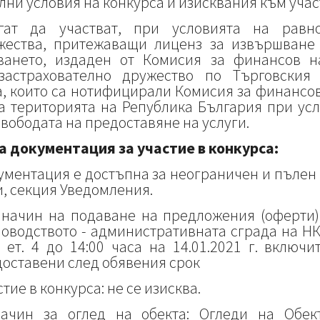
лни условия на конкурса и изисквания към уча
ат да участват, при условията на равно
жества, притежаващи лиценз за извършване
ването, издаден от Комисия за финансов н
застрахователно дружество по Търговския
а, които са нотифицирали Комисия за финансов
а територията на Република България при усл
свободата на предоставяне на услуги.
а документация за участие в конкурса:
ументация е достъпна за неограничен и пълен 
и, секция Уведомления.
и начин на подаване на предложения (оферти)
оводството - административната сграда на НКИ
ет. 4 до 14:00 часа на 14.01.2021 г. включ
оставени след обявения срок
стие в конкурса: не се изисква.
ачин за оглед на обекта: Огледи на Обек