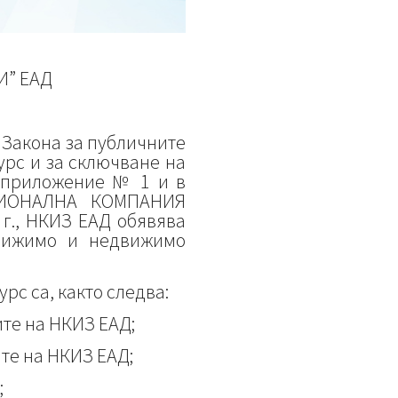
” ЕАД
а Закона за публичните
урс и за сключване на
о приложение № 1 и в
ЦИОНАЛНА КОМПАНИЯ
г., НКИЗ ЕАД обявява
движимо и недвижимо
рс са, както следва:
те на НКИЗ ЕАД;
ите на НКИЗ ЕАД;
;