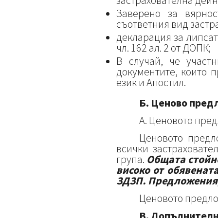
застрахователна дейн
Заверено за вярно
съответния вид застр
декларация за липса
чл. 162 ал. 2 от ДОПК;
В случай, че участ
документите, които 
език и Апостил.
Б. Ценово пред
А. Ценовото пред
Ценовото предл
всички застраховате
група.
Общата стойн
високо от обявенат
ЗДЗП
. Предложения,
Ценовото предло
В. Допълнител