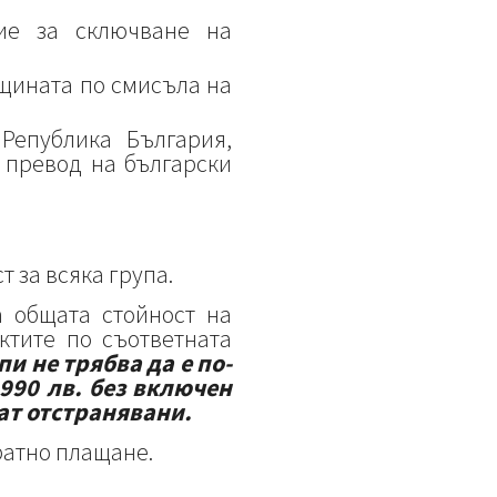
ие за сключване на
щината по смисъла на
Република България,
 превод на български
 за всяка група.
а общата стойност на
ктите по съответната
и не трябва да е по-
990 лв. без включен
дат отстранявани.
ратно плащане.