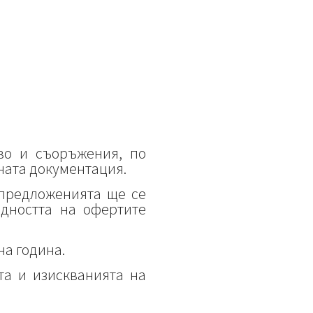
во и съоръжения, по
ната документация.
/предложенията ще се
идността на офертите
на година.
та и изискванията на