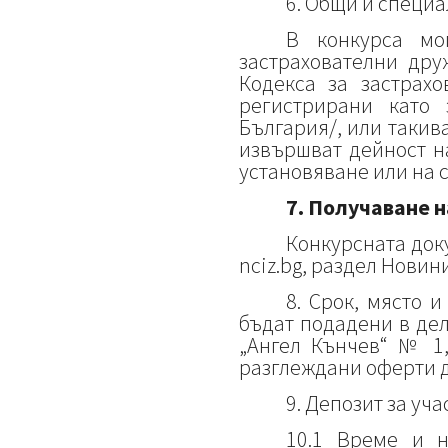
6. Общи и специа
В конкурса мог
застрахователни дру
Кодекса за застрахо
регистрирани като 
България/, или такив
извършват дейност н
установяване или на 
7. Получаване н
Конкурсната док
nciz.bg, раздел Новин
8. Срок, място 
бъдат подадени в дел
„Ангел Кънчев“ № 1, 
разглеждани оферти д
9. Депозит за уча
10.1 Време и н