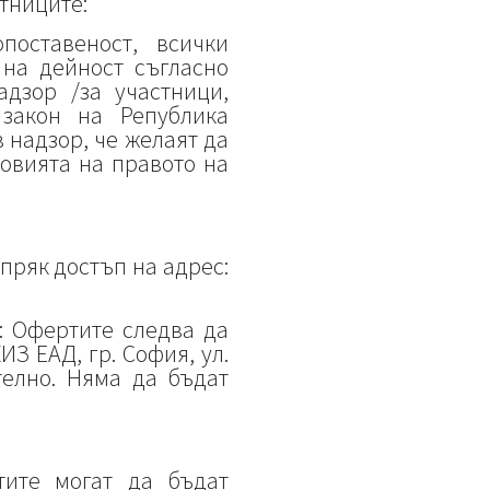
стниците:
поставеност, всички
 на дейност съгласно
адзор /за участници,
 закон на Република
 надзор, че желаят да
овията на правото на
пряк достъп на адрес:
: Офертите следва да
З ЕАД, гр. София, ул.
ително. Няма да бъдат
тите могат да бъдат