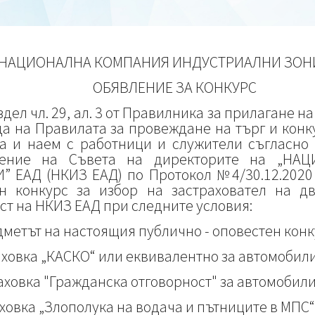
„НАЦИОНАЛНА КОМПАНИЯ ИНДУСТРИАЛНИ ЗОНИ
ОБЯВЛЕНИЕ ЗА КОНКУРС
дел чл. 29, ал. 3 от Правилника за прилагане н
а на Правилата за провеждане на търг и конк
а и наем с работници и служители съгласн
шение на Съвета на директорите на „НА
ЕАД (НКИЗ ЕАД) по Протокол №4/30.12.2020 
ен конкурс за избор на застраховател на 
ст на НКИЗ ЕАД при следните условия:
едметът на настоящия публично - оповестен конку
аховка „КАСКО“ или еквивалентно за автомобили
аховка "Гражданска отговорност" за автомобил
ховка „Злополука на водача и пътниците в МПС“