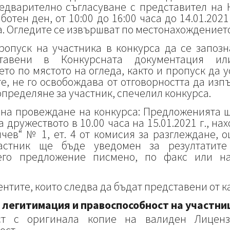
едварително съгласуване с представител на
ботен ден, от 10:00 до 16:00 часа до 14.01.2021
. Огледите се извършват по местонахождението
пропуск на участника в конкурса да се запоз
ставени в Конкурсната документация и
то по мястото на огледа, както и пропуск да 
е, не го освобождава от отговорността да из
определяне за участник, спечелил конкурса.
о на провеждане на конкурса: Предложенията 
 дружеството в 10.00 часа на 15.01.2021 г., нах
нчев“ № 1, ет. 4 от комисия за разглеждане, 
частник ще бъде уведомен за резултатите
его предложение писмено, по факс или н
нтите, които следва да бъдат представени от к
а легитимация и правоспособност на участни
ст с оригинала копие на валиден Лицен