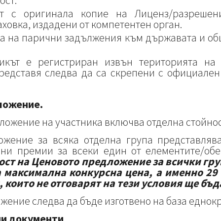
ост.
ст с оригинала копие на Лиценз/разрешен
аховка, издадени от компетентен орган.
та на парични задължения към държавата и об
никът е регистриран извън територията на 
представя следва да са скрепени с официален
ложение.
ложение на участника включва отделна стойност
ожение за всяка отделна група представляв
лни премии за всеки един от елементите/обе
ост на
Ценовото предложение за всички груп
а максимална конкурсна цена, а именно 29 
 които не отговарят на тези условия ще бъ
жение следва да бъде изготвено на база еднок
ни документи
.