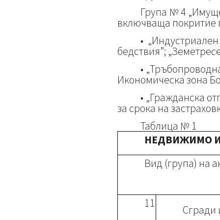
Група № 4 „Имущ
включваща покритие п
• „Индустриален
бедствия”; „Земетрес
• „Тръбопроводна
Икономическа зона Б
• „Гражданска отг
за срока на застрахов
Таблица № 1
НЕДВИЖИМО И
Вид (група) на 
11
Сгради 