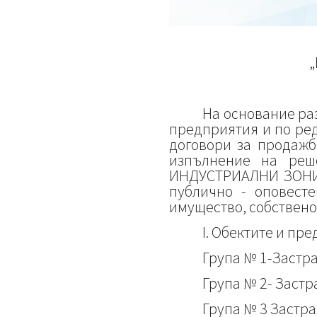
На основание раз
предприятия и по ред
договори за продажб
изпълнение на ре
ИНДУСТРИАЛНИ ЗОНИ” 
публично - оповест
имущество, собствено
I. Обектите и пр
Група № 1-Застр
Група № 2- Застр
Група № 3 Застра