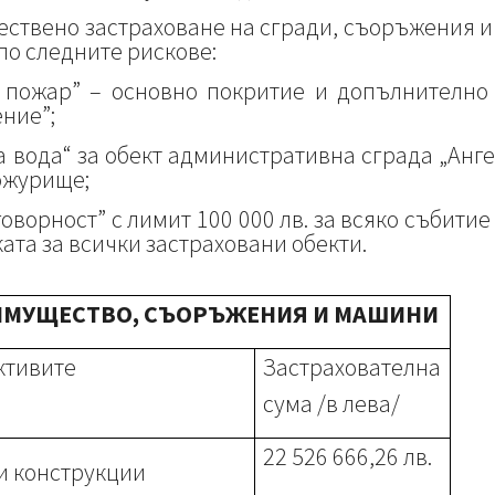
ествено застраховане на сгради, съоръжения и
о следните рискове:
 пожар” – основно покритие и допълнително
ение”;
 вода“ за обект административна сграда „Анге
ожурище;
оворност” с лимит 100 000 лв. за всяко събитие 
ката за всички застраховани обекти.
МУЩЕСТВО, СЪОРЪЖЕНИЯ И МАШИНИ
активите
Застрахователна
сума /в лева/
22 526 666,26 лв.
и конструкции