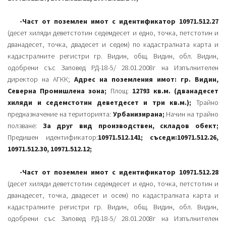
-Част от поземлен имот с идентификатор 10971.512.27
(десет хиляди деветстотин седемдесет и едно, точка, петстотин и
дванадесет, точка, двадесет и седем) по кадастралната карта и
кадастралните регистри гр. Видин, общ. Видин, обл. Видин,
одобрени със Заповед РД-18-5/ 28.01.2008г на Изпълнителен
директор на АГКК;
Адрес на поземления имот: гр. Видин,
Северна Промишлена зона;
Площ:
12793 кв.м. (дванадесет
хиляди и седемстотин деветдесет и три кв.м.);
Трайно
предназначение на територията:
Урбанизирана;
Начин на трайно
ползване:
За друг вид производствен, складов обект;
Предишен идентификатор:
10971.512.141; съседи:10971.512.26,
10971.512.30, 10971.512.12;
-Част от поземлен имот с идентификатор 10971.512.28
(десет хиляди деветстотин седемдесет и едно, точка, петстотин и
дванадесет, точка, двадесет и осем) по кадастралната карта и
кадастралните регистри гр. Видин, общ. Видин, обл. Видин,
одобрени със Заповед РД-18-5/ 28.01.2008г на Изпълнителен