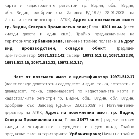
карта и кадастралните регистри гр. Видин, общ. Видин,
обл. Видин, одобрени със Заповед РД-18-5/ 28.01.2008г на
Изпълнителен директор на АГКК;
Адрес на поземления имот:
гр. Видин, Северна Промишлена зона;
Площ:
8201 кв.м.
(осем
хиляди двеста и един кв.м.); Трайно предназначение на
територията:
Урбанизирана
; Начин на трайно ползване:
За друг
вид производствен, складов обект
; Предишен
идентификатор:
10971.512.141
; съседи:
10971.512.13, 10971.512.30,
10971.512.15, 10971.512.21, 10971.512.17;
-
Част от поземлен имот с идентификатор 10971.512.17
(десет хиляди деветстотин седемдесет и едно, точка, петстотин и
дванадесет, точка, седемнадесет) по кадастралната карта и
кадастралните регистри гр. Видин, общ. Видин, обл. Видин,
одобрени със Заповед РД-18-5/ 28.01.2008г на Изпълнителен
директор на АГКК;
Адрес на поземления имот: гр. Видин,
Северна Промишлена зона;
Площ:
38477 кв.м
. (тридесет и осем
хиляди и четиристотин седемдесет и седем кв.м.); Трайно
предназначение на територията:
Урбанизирана;
Начин на трайно