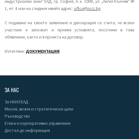
индустриални зони“ ЕАД, гр. София, п. к. 1000, ул. „Ангел Кънчев“ №
1, ет. 4 или на следния имейл адрес:
office@
nc
iz.
bg
С подаване на своето заявление и декларация се счита, че всеки
участник е запознат и приема условията, посочени в това
обявление, както и в проекта на договор.
Изтегляне:
ДОКУМЕНТАЦИЯ
ЗА НАС
За НКИЗ ЕАД
Мисия, визия и стратегически цели
Ръководство
Етика и корпоративно управление
Достъп до информация