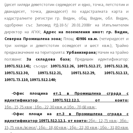
(десет хиляди деветстотин седемдесет и едно, точка, петстотин и
дванадесет, точка, дванадесет) по кадастралната карта и
кадастралните регистри гр. Видин, общ. Видин, обл. Видин,
одобрени със Заповед РД-18-5/ 28.01.2008г на Изпълнителен
директор на АГКК;
Адрес на поземления имот: гр. Видин,
Северна Промишлена зона;
Площ:
43986 кв.м.
(четиридесет и
три хиляди и деветстотин осемдесет и шест кв.м.); Трайно
предназначение на територията:
Урбанизирана;
Начин на трайно
ползване:
За складова база;
Предишен идентификатор:
10971.512.141;
съседи:
10971.512.26, 10971.512.27, 10971.512.28,
10971.512.30, 10971.512.21, 10971.512.29, 10971.512.13,
10971.73.110, 10971.512.140;
-Офис площина
ет.1 в Промишлена сграда с
идентификатор 10971.512.12.1, от които:
1бр.- 15,75 кв.м.; 1бр.- 22,30 кв.м. и 1бр.- 70,68 кв.м.;
-Офис площи на
ет.
3 в Промишлена сграда с
идентификатор 10971.512.12.1, от които:
2бр.- 12,75 кв.м.; 3бр.-
15,75 кв.м./всеки/; 1бр.- 18,60 кв.м.;
1бр.- 22,30 кв.м.; 1бр.- 31,80 кв.м.