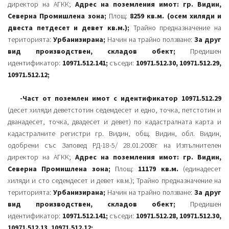
директор на АГКК;
Адрес на поземления имот: гр. Видин,
Северна Промишлена зона;
Площ:
8259 кв.м. (осем хиляди и
двеста петдесет и девет кв.м.);
Трайно предназначение на
територията:
Урбанизирана;
Начин на трайно ползване:
За друг
вид производствен, складов обект;
Предишен
идентификатор:
10971.512.141;
съседи:
10971.512.30, 10971.512.29,
10971.512.12;
-Част от поземлен имот с идентификатор 10971.512.29
(десет хиляди деветстотин седемдесет и едно, точка, петстотин и
дванадесет, точка, двадесет и девет) по кадастралната карта и
кадастралните регистри гр. Видин, общ. Видин, обл. Видин,
одобрени със Заповед РД-18-5/ 28.01.2008г на Изпълнителен
директор на АГКК;
Адрес на поземления имот: гр. Видин,
Северна Промишлена зона;
Площ:
11179 кв.м.
(единадесет
хиляди и сто седемдесет и девет кв.м.); Трайно предназначение на
територията:
Урбанизирана;
Начин на трайно ползване:
За друг
вид производствен, складов обект;
Предишен
идентификатор:
10971.512.141;
съседи:
10971.512.28, 10971.512.30,
10971.512.13, 10971.512.12;