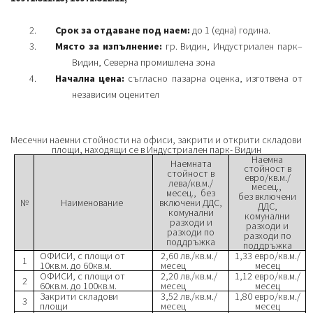
Срок за отдаване под наем:
до 1 (една) година.
Място за изпълнение:
гр. Видин, Индустриален парк–
Видин, Северна промишлена зона
Начална цена:
съгласно пазарна оценка, изготвена от
независим оценител
Месечни наемни стойности на офиси, закрити и открити складови
площи, находящи се в Индустриален парк- Видин
Наемна
Наемната
стойност в
стойност в
евро/кв.м./
лева/кв.м./
месец.,
месец., без
без включени
№
Наименование
включени ДДС,
ДДС,
комунални
комунални
разходи и
разходи и
разходи по
разходи по
поддръжка
поддръжка
ОФИСИ, с площи от
2,60 лв./кв.м./
1,33 евро/кв.м./
1
10кв.м. до 60кв.м.
месец
месец
ОФИСИ, с площи от
2,20 лв./кв.м./
1,12 евро/кв.м./
2
60кв.м. до 100кв.м.
месец
месец
Закрити складови
3,52 лв./кв.м./
1,80 евро/кв.м./
3
площи
месец
месец