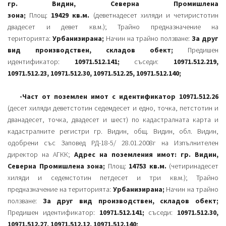
гр. Видин, Северна Промишлена
зона;
Площ:
19429 кв.м.
(деветнадесет хиляди и четиристотин
двадесет и девет кв.м.);
Трайно предназначение на
територията:
Урбанизирана;
Начин на трайно ползване:
За друг
вид производствен, складов обект;
Предишен
идентификатор:
10971.512.141;
съседи:
10971.512.219,
10971.512.23, 10971.512.30, 10971.512.25, 10971.512.140;
-Част от поземлен имот с идентификатор 10971.512.26
(десет хиляди деветстотин седемдесет и едно, точка, петстотин и
дванадесет, точка, двадесет и шест) по кадастралната карта и
кадастралните регистри гр. Видин, общ. Видин, обл. Видин,
одобрени със Заповед РД-18-5/ 28.01.2008г на Изпълнителен
директор на АГКК;
Адрес на поземления имот: гр. Видин,
Северна Промишлена зона;
Площ:
14753 кв.м.
(четиринадесет
хиляди и седемстотин петдесет и три кв.м.); Трайно
предназначение на територията:
Урбанизирана;
Начин на трайно
ползване:
За друг вид производствен, складов обект;
Предишен идентификатор:
10971.512.141;
съседи:
10971.512.30,
10971.512.27, 10971.512.12, 10971.512.140;