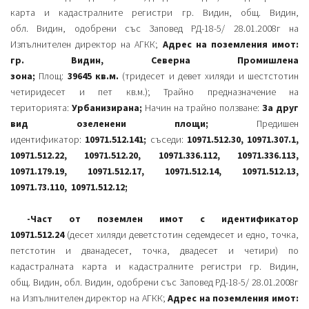
карта и кадастралните регистри гр. Видин, общ. Видин,
обл. Видин, одобрени със Заповед РД-18-5/ 28.01.2008г на
Изпълнителен директор на АГКК;
Адрес на поземления имот:
гр. Видин, Северна Промишлена
зона;
Площ:
39645 кв.м.
(тридесет и девет хиляди и шестстотин
четиридесет и пет кв.м.); Трайно предназначение на
територията:
Урбанизирана;
Начин на трайно ползване:
За друг
вид озеленени площи;
Предишен
идентификатор:
10971.512.141;
съседи:
10971.512.30, 10971.307.1,
10971.512.22, 10971.512.20, 10971.336.112, 10971.336.113,
10971.179.19, 10971.512.17, 10971.512.14, 10971.512.13,
10971.73.110, 10971.512.12;
-Част от поземлен имот с идентификатор
10971.512.24
(десет хиляди деветстотин седемдесет и едно, точка,
петстотин и дванадесет, точка, двадесет и четири) по
кадастралната карта и кадастралните регистри гр. Видин,
общ. Видин, обл. Видин, одобрени със Заповед РД-18-5/ 28.01.2008г
на Изпълнителен директор на АГКК;
Адрес на поземления имот: