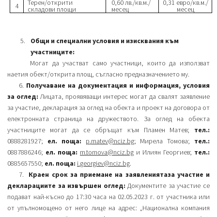
Терен/открити
0,60 лв./кв.м./
0,31 евро/кв.м./
4
складови площи
месец
месец
Общи и специални условия и изисквания към
участниците:
Могат да участват само участници, които да използват
наетия обект/открита площ, съгласно предназначението му.
6.
Получаване на документация и информация, условия
за оглед:
Лицата, проявяващи интерес могат да свалят заявление
за участие, декларация за оглед на обекта и проект на договора от
електронната страница на дружеството. За оглед на обекта
участниците могат да се обръщат към Пламен Матев;
тел.:
0888281927;
ел. поща:
p
.
ma
tev
@nciz.bg
; Мирела Томова;
тел.:
0887886246;
ел. поща:
m
.
tomov
a
@nciz.bg
и Илиян Георгиев;
тел.:
0885657550;
ел. поща:
i
.
georgiev
@nciz.bg
.
7.
Краен срок за приемане на заявлениятаза участие и
декларациите за извършен оглед:
Документите за участие се
подават най-късно до 17:30 часа на 02.05.2023 г. от участника или
от упълномощено от него лице на адрес: „Национална компания