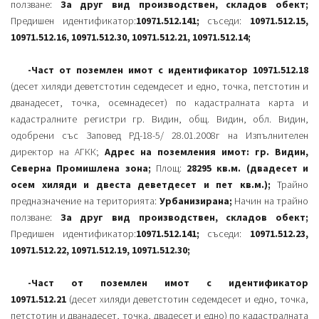
ползване:
За друг вид производствен, складов обект;
Предишен идентификатор:
10971.512.141;
съседи:
10971.512.15,
10971.512.16, 10971.512.30, 10971.512.21, 10971.512.14;
-Част от поземлен имот с идентификатор 10971.512.18
(десет хиляди деветстотин седемдесет и едно, точка, петстотин и
дванадесет, точка, осемнадесет) по кадастралната карта и
кадастралните регистри гр. Видин, общ. Видин, обл. Видин,
одобрени със Заповед РД-18-5/ 28.01.2008г на Изпълнителен
директор на АГКК;
Адрес на поземления имот: гр. Видин,
Северна Промишлена зона;
Площ:
28295 кв.м. (двадесет и
осем хиляди и двеста деветдесет и пет кв.м.);
Трайно
предназначение на територията:
Урбанизирана;
Начин на трайно
ползване:
За друг вид производствен, складов обект;
Предишен идентификатор:
10971.512.141;
съседи:
10971.512.23,
10971.512.22, 10971.512.19, 10971.512.30;
-Част от поземлен имот с идентификатор
10971.512.21
(десет хиляди деветстотин седемдесет и едно, точка,
петстотин и дванадесет, точка, двадесет и едно) по кадастралната