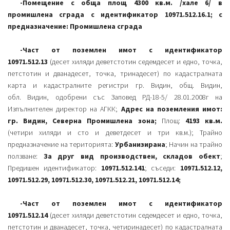
-Помещение с обща площ 4300 кв.м. /хале 6/ в
промишлена сграда с идентификатор 10971.512.16.1; с
предназначение: Промишлена сграда
-Част от поземлен имот с идентификатор
10971.512.13
(десет хиляди деветстотин седемдесет и едно, точка,
петстотин и дванадесет, точка, тринадесет) по кадастралната
карта и кадастралните регистри гр. Видин, общ. Видин,
обл. Видин, одобрени със Заповед РД-18-5/ 28.01.2008г на
Изпълнителен директор на АГКК;
Адрес на поземления имот:
гр. Видин, Северна Промишлена зона;
Площ:
4193 кв.м.
(четири хиляди и сто и деветдесет и три кв.м.); Трайно
предназначение на територията:
Урбанизирана
; Начин на трайно
ползване:
За друг вид производствен, складов обект
;
Предишен идентификатор:
10971.512.141
; съседи:
10971.512.12,
10971.512.29, 10971.512.30, 10971.512.21, 10971.512.14;
-Част от поземлен имот с идентификатор
10971.512.14
(десет хиляди деветстотин седемдесет и едно, точка,
петстотин и дванадесет, точка, четиринадесет) по кадастралната