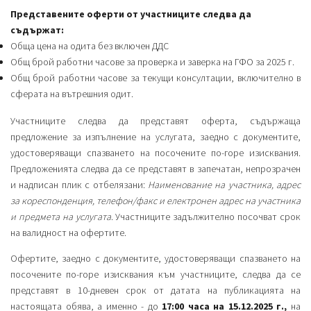
Представените оферти от участниците следва да
съдържат:
Обща цена на одита без включен ДДС
Общ брой работни часове за проверка и заверка на ГФО за 2025 г.
Общ брой работни часове за текущи консултации, включително в
сферата на вътрешния одит.
Участниците следва да представят оферта, съдържаща
предложение за изпълнение на услугата, заедно с документите,
удостоверяващи спазването на посочените по-горе изисквания.
Предложенията следва да се представят в запечатан, непрозрачен
и надписан плик с отбелязани:
Наименование на участника, адрес
за
кореспонденция, телефон/факс и електронен адрес
на участника
и предмета на услугата
. Участниците задължително посочват срок
на валидност на офертите.
Офертите, заедно с документите, удостоверяващи спазването на
посочените по-горе изисквания към участниците, следва да се
представят в 10-дневен срок от датата на публикацията на
настоящата обява, а именно - до
17:00 часа на 15.12.
2025
г.,
на