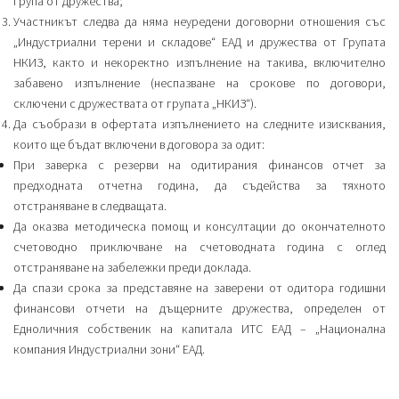
група от дружества;
Участникът следва да няма неуредени договорни отношения със
„Индустриални терени и складове“ ЕАД и дружества от Групата
НКИЗ, както и некоректно изпълнение на такива, включително
забавено изпълнение (неспазване на срокове по договори,
сключени с дружествата от групата „НКИЗ“).
Да съобрази в офертата изпълнението на следните изисквания,
които ще бъдат включени в договора за одит:
При заверка с резерви на одитирания финансов отчет за
предходната отчетна година, да съдейства за тяхното
отстраняване в следващата.
Да оказва методическа помощ и консултации до окончателното
счетоводно приключване на счетоводната година с оглед
отстраняване на забележки преди доклада.
Да спази срока за представяне на заверени от одитора годишни
финансови отчети на дъщерните дружества, определен от
Едноличния собственик на капитала ИТС ЕАД – „Национална
компания Индустриални зони“ ЕАД.