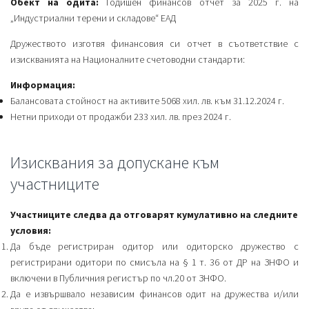
Обект на одита:
Годишен финансов отчет за 2025 г. на
„Индустриални терени и складове“ ЕАД
Дружеството изготвя финансовия си отчет в съответствие с
изискванията на Националните счетоводни стандарти:
Информация:
Балансовата стойност на активите 5068 хил. лв. към 31.12.2024 г.
Нетни приходи от продажби 233 хил. лв. през 2024 г.
Изисквания за допускане към
участниците
Участниците следва да отговарят кумулативно на следните
условия:
Да бъде регистриран одитор или одиторско дружество с
регистрирани одитори по смисъла на § 1 т. 36 от ДР на ЗНФО и
включени в Публичния регистър по чл.20 от ЗНФО.
Да е извършвало независим финансов одит на дружества и/или