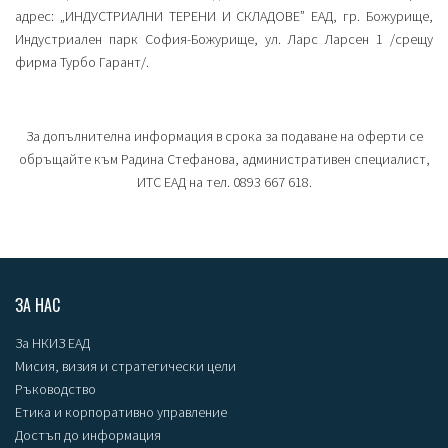
адрес: „ИНДУСТРИАЛНИ ТЕРЕНИ И СКЛАДОВЕ” ЕАД, гр. Божурище,
Индустриален парк София-Божурище, ул. Ларс Ларсен 1 /срещу
фирма Турбо Гарант/.
За допълнителна информация в срока за подаване на оферти се
обръщайте към Радина Стефанова, административен специалист,
ИТС ЕАД на тел. 0893 667 618.
ЗА НАС
За НКИЗ ЕАД
Мисия, визия и стратегически цели
Ръководство
Етика и корпоративно управление
Достъп до информация