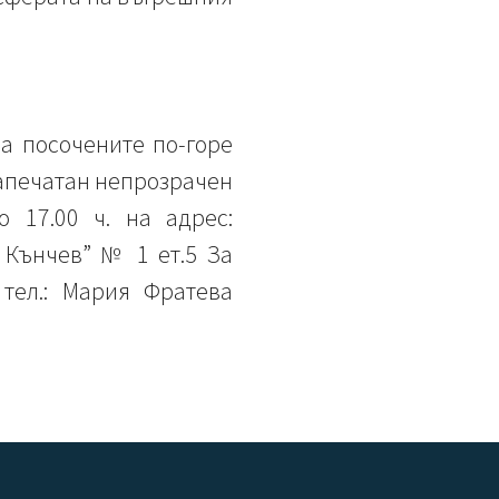
а посочените по-горе
запечатан непрозрачен
о 17.00 ч. на адрес:
Кънчев” № 1 ет.5 За
тел.: Мария Фратева