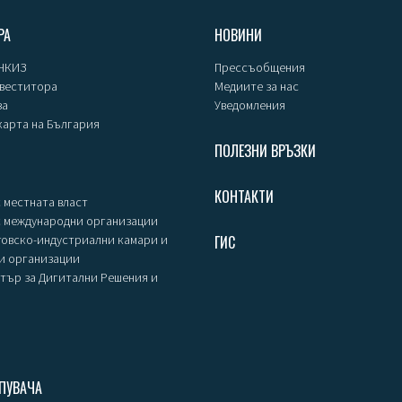
РА
НОВИНИ
 НКИЗ
Прессъобщения
нвеститора
Медиите за нас
за
Уведомления
карта на България
ПОЛЕЗНИ ВРЪЗКИ
КОНТАКТИ
 местната власт
с международни организации
говско-индустриални камари и
ГИС
и организации
тър за Дигитални Решения и
ПУВАЧА