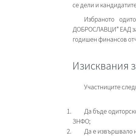
се дели и кандидатите
Избраното одит
ДОБРОСЛАВЦИ” ЕАД за
годишен финансов отч
Изисквания з
Участниците следв
Да бъде одиторско
ЗНФО;
Да е извършвало 