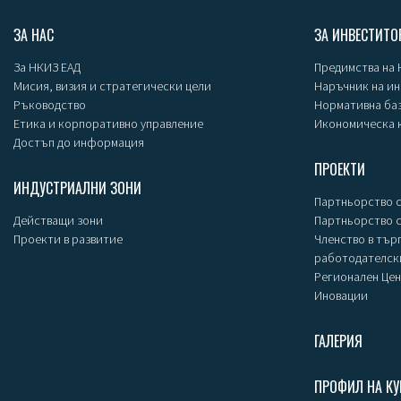
ЗА НАС
ЗА ИНВЕСТИТО
За НКИЗ ЕАД
Предимства на
Мисия, визия и стратегически цели
Наръчник на и
Ръководство
Нормативна ба
Етика и корпоративно управление
Икономическа 
Достъп до информация
ПРОЕКТИ
ИНДУСТРИАЛНИ ЗОНИ
Партньорство с
Действащи зони
Партньорство 
Проекти в развитие
Членство в тър
работодателск
Регионален Цен
Иновации
ГАЛЕРИЯ
ПРОФИЛ НА КУ