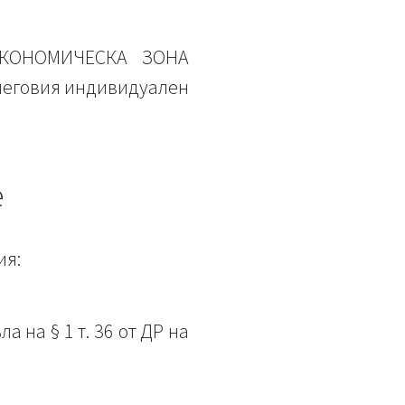
„ИКОНОМИЧЕСКА ЗОНА
неговия индивидуален
е
ия:
 на § 1 т. 36 от ДР на