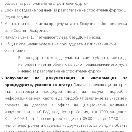
област, за разполагане на строителен фургон.
Срок за отдаване под наем за разполагане на строителен фургон: 1
(една) година.
Място за изпълнение на процедурата: гр. Божурище, Икономическа
зона София – Божурище.
Начална цена: 15 (петнадесет) лева, без ДДС на месец.
Общи и специални условия на процедурата и изисквания към
участниците:
В процедурата могат да участват само субекти, които да
използват наетия обект съгласно предназначението му, а
именно за разполагане на строителен фургон.
Получаване на документация и информация за
процедурата, условия за оглед
:
Лицата, проявяващи интерес
към настоящата процедура могат да получат подробна
информация за нея, както и да придобият заявление за участие и
проекта на договор в офиса на „Национална компания
индустриални зони“ ЕАД на адрес: гр. София, п. к. 1000, ул. „Ангел
Кънчев” № 1, ет. 4, всеки работен ден от 09:00 часа до 17:30 часа
или от електронната страница на дружеството. За оглед на обекта