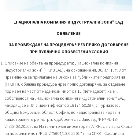
„НАЦИОНАЛНА КОМПАНИЯ ИНДУСТРИАЛНИ ЗОНИ” ЕАД
ОБЯВЛЕНИЕ
ЗА ПРОВЕЖДАНЕ НА ПРОЦЕДУРА ЧРЕЗ ПРЯКО ДОГОВАРЯНЕ
ПРИ ПУБЛИЧНО ОПОВЕСТЕНИ УСЛОВИЯ
Описание на обекта на процедурата: „Национална компания
индустриални зони” (НКИЗ ЕАД), на основание чл. 30, ал. 1, т. 8 от
Правилника за прилагане на Закона за публичните предприятия
(ППЗПП), обявява процедура чрез пряко договаряне, за отдаване
под наем на част от недвижим имот от 15 (петнадесет) кв. м.,
собственост на „Национална компания индустриални зони“ ЕАД,
находящ се в ПИ с идентификатор 18174.60.287, с. Гурмазово,
община Божурище, област София, по кадастралната карта и
кадастралните регистри, одобрени със Заповед № № РД-18-
24/28.03.2016 г. на Изпълнителен директор на АГКК, съгласно Скица
на поземлен имот № 15-275804/13.06.2017 г. на СГКК - Софийска