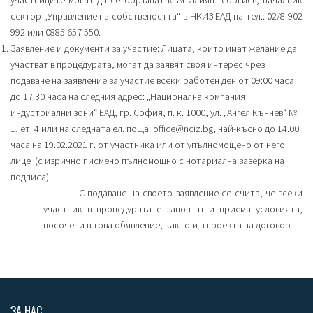
участниците могат да се обръщат към Илиян Георгиев, началник
сектор „Управление на собствеността“ в НКИЗ ЕАД на тел.: 02/8 902
992 или 0885 657 550.
Заявление и документи за участие: Лицата, които имат желание да
участват в процедурата, могат да заявят своя интерес чрез
подаване на заявление за участие всеки работен ден от 09:00 часа
до 17:30 часа на следния адрес: „Национална компания
индустриални зони“ ЕАД, гр. София, п. к. 1000, ул. „Ангел Кънчев“ №
1, ет. 4 или на следната ел. поща: office@nciz.bg, най-късно до 14.00
часа на 19.02.2021 г. от участника или от упълномощено от него
лице (с изрично писмено пълномощно с нотариална заверка на
подписа).
С подаване на своето заявление се счита, че всеки
участник в процедурата е запознат и приема условията,
посочени в това обявление, както и в проекта на договор.
ЗА НАС