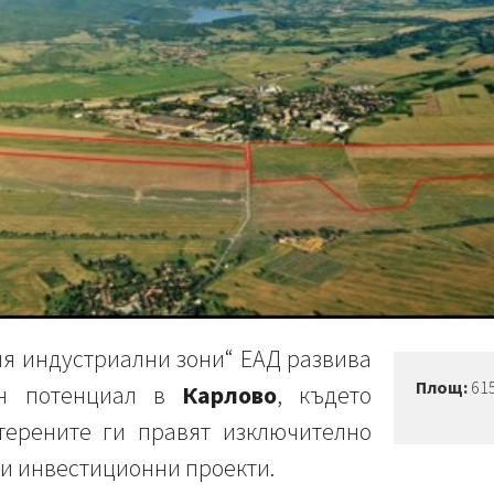
я индустриални зони“ ЕАД развива
Площ:
615
ен потенциал в
Карлово
, където
терените ги правят изключително
и инвестиционни проекти.