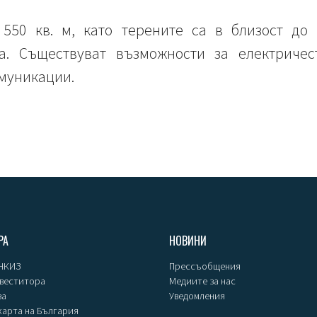
550 кв. м, като терените са в близост до
а. Съществуват възможности за електричест
омуникации.
РА
НОВИНИ
 НКИЗ
Прессъобщения
нвеститора
Медиите за нас
за
Уведомления
карта на България