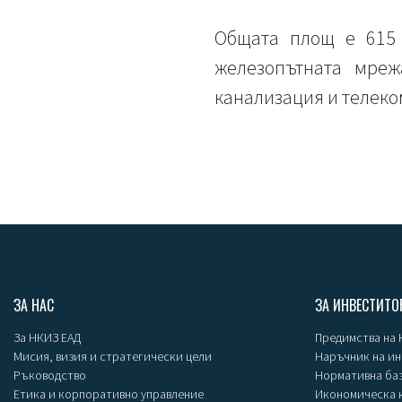
Общата площ е 615 
железопътната мреж
канализация и телек
ЗА НАС
ЗА ИНВЕСТИТО
За НКИЗ ЕАД
Предимства на
Мисия, визия и стратегически цели
Наръчник на и
Ръководство
Нормативна ба
Етика и корпоративно управление
Икономическа 