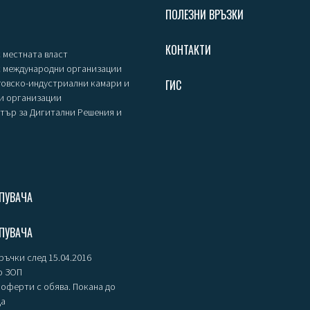
ПОЛЕЗНИ ВРЪЗКИ
КОНТАКТИ
 местната власт
с международни организации
говско-индустриални камари и
ГИС
и организации
тър за Дигитални Решения и
ПУВАЧА
ПУВАЧА
ъчки след 15.04.2016
о ЗОП
оферти с обява. Покана до
ца