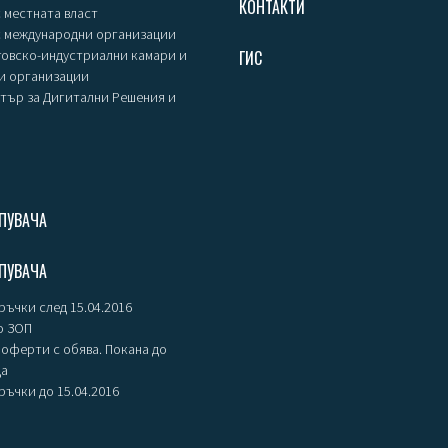
КОНТАКТИ
 местната власт
с международни организации
говско-индустриални камари и
ГИС
и организации
тър за Дигитални Решения и
ПУВАЧА
ПУВАЧА
ъчки след 15.04.2016
о ЗОП
оферти с обява. Покана до
ца
ъчки до 15.04.2016