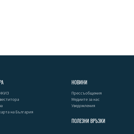
РА
НОВИНИ
 НКИЗ
Прессъобщения
нвеститора
Медиите за нас
за
Уведомления
карта на България
ПОЛЕЗНИ ВРЪЗКИ