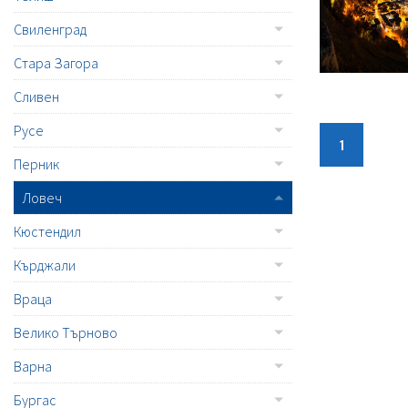
Свиленград
Стара Загора
Сливен
Русе
1
Перник
Ловеч
Кюстендил
Кърджали
Враца
Велико Търново
Варна
Бургас