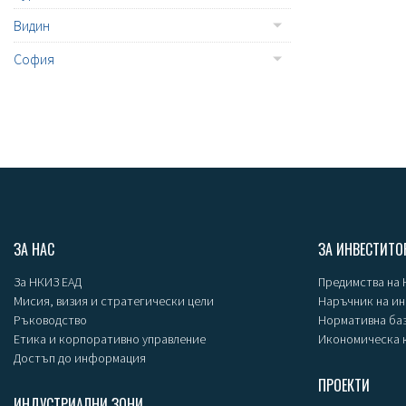
Видин
София
ЗА НАС
ЗА ИНВЕСТИТО
За НКИЗ ЕАД
Предимства на
Мисия, визия и стратегически цели
Наръчник на и
Ръководство
Нормативна ба
Етика и корпоративно управление
Икономическа 
Достъп до информация
ПРОЕКТИ
ИНДУСТРИАЛНИ ЗОНИ