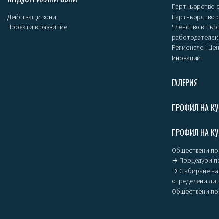
Партньорство с
Действащи зони
Партньорство 
Проекти в развитие
Членство в тър
работодателск
Регионален Цен
Иновации
ГАЛЕРИЯ
ПРОФИЛ НА КУ
ПРОФИЛ НА КУ
Обществени пор
→ Процедури п
→ Събиране на 
определени ли
Обществени пор