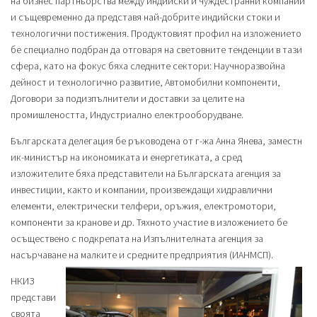
на бизнес партньорства между индийски и чуждестранни компании
и същевременно да представя най-добрите индийски стоки и
технологични постижения. Продуктовият профил на изложението
бе специално подбран да отговаря на световните тенденции в тази
сфера, като на фокус бяха следните сектори: Научноразвойна
дейност и технологично развитие, Автомобилни компоненти,
Договори за подизпълнители и доставки за целите на
промишлеността, Индустриално електрооборудване.
Българската делегация бе ръководена от г-жа Анна Янева, заместн
ик-министър на икономиката и енергетиката, а сред
изложителите бяха представители на Българската агенция за
инвестиции, както и компании, произвеждащи хидравлични
елементи, електрически телфери, оръжия, електромотори,
компоненти за кранове и др. Тяхното участие в изложението бе
осъществено с подкрепата на Изпълнителната агенция за
насърчаване на малките и средните предприятия (ИАНМСП).
НКИЗ
представи
своята