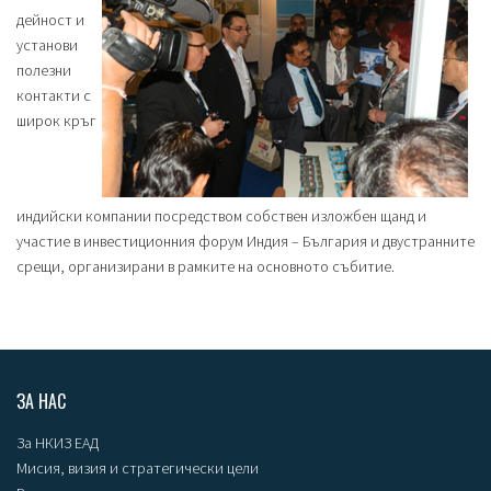
дейност и
установи
полезни
контакти с
широк кръг
индийски компании посредством собствен изложбен щанд и
участие в инвестиционния форум Индия – България и двустранните
срещи, организирани в рамките на основното събитие.
ЗА НАС
За НКИЗ ЕАД
Мисия, визия и стратегически цели