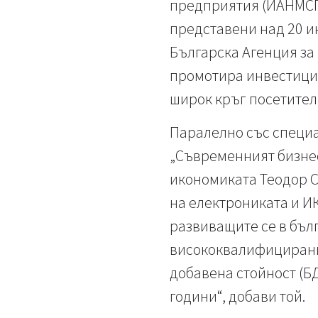
предприятия (ИАНМСП)
представени над 20 и
Българска Агенция за
промотира инвестицио
широк кръг посетители
Паралелно със специ
„Съвременният бизнес
икономиката Теодор С
на електрониката и И
развиващите се в бъл
висококвалифицирани 
добавена стойност (БД
години“, добави той.