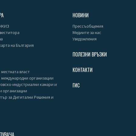
РА
НОВИНИ
 НКИЗ
Прессъобщения
нвеститора
Медиите за нас
за
Уведомления
карта на България
ПОЛЕЗНИ ВРЪЗКИ
КОНТАКТИ
 местната власт
с международни организации
говско-индустриални камари и
ГИС
и организации
тър за Дигитални Решения и
ПУВАЧА