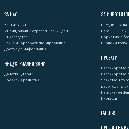
ЗА НАС
ЗА ИНВЕСТИТО
За НКИЗ ЕАД
Предимства на
Мисия, визия и стратегически цели
Наръчник на и
Ръководство
Нормативна ба
Етика и корпоративно управление
Икономическа 
Достъп до информация
ПРОЕКТИ
ИНДУСТРИАЛНИ ЗОНИ
Партньорство с
Действащи зони
Партньорство 
Проекти в развитие
Членство в тър
работодателск
Регионален Цен
Иновации
ГАЛЕРИЯ
ПРОФИЛ НА КУ