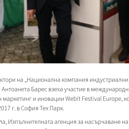
тори на „Национална компания индустриални з
а Антоанета Барес взеха участие в международ
 маркетинг и иновации Webit Festival Europe, к
017 г. в София Тех Парк.
ла, Изпълнителната агенция за насърчаване на