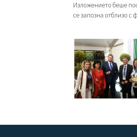
Изложението беше пос
се запозна отблизо с