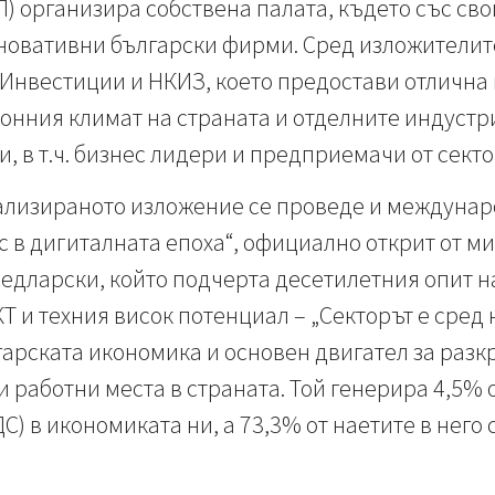
 организира собствена палата, където със сво
новативни български фирми. Сред изложителит
 Инвестиции и НКИЗ, което предостави отлична
нния климат на страната и отделните индустр
, в т.ч. бизнес лидери и предприемачи от секто
ализираното изложение се проведе и междунар
 в дигиталната епоха“, официално открит от м
едларски, който подчерта десетилетния опит н
КТ и техния висок потенциал – „Секторът е сре
гарската икономика и основен двигател за разк
работни места в страната. Той генерира 4,5% 
С) в икономиката ни, а 73,3% от наетите в него 