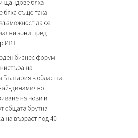
и щандове бяха
е бяха също така
 възможност да се
иални зони пред
р ИКТ.
оден бизнес форум
инистъра на
а България в областта
д най-динамично
риване на нови и
от общата брутна
са на възраст под 40