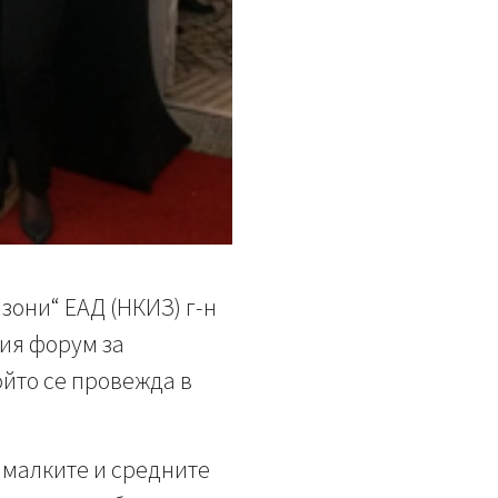
они“ ЕАД (НКИЗ) г-н
ния форум за
ойто се провежда в
 малките и средните