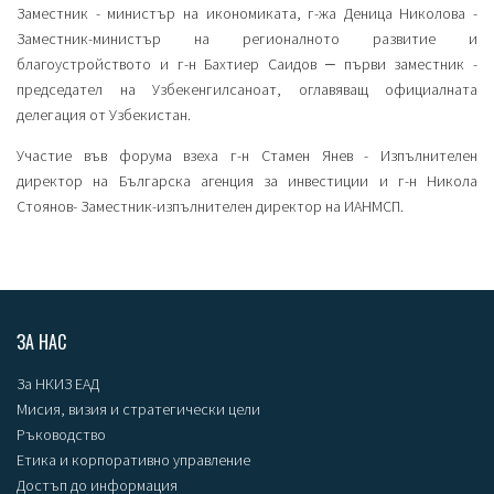
Заместник - министър на икономиката, г-жа Деница Николова -
Заместник-министър на регионалното развитие и
благоустройството и г-н Бахтиер Саидов ‒ първи заместник -
председател на Узбекенгилсаноат, оглавяващ официалната
делегация от Узбекистан.
Участие във форума взеха г-н Стамен Янев - Изпълнителен
директор на Българска агенция за инвестиции и г-н Никола
Стоянов- Заместник-изпълнителен директор на ИАНМСП.
ЗА НАС
За НКИЗ ЕАД
Мисия, визия и стратегически цели
Ръководство
Етика и корпоративно управление
Достъп до информация