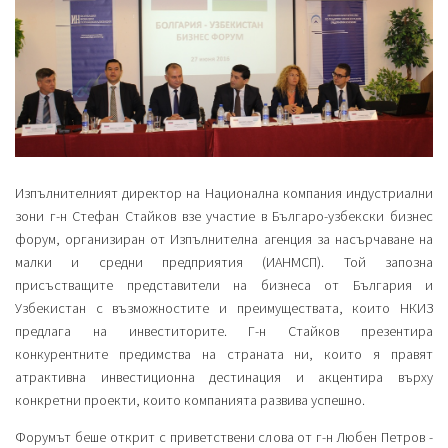
Изпълнителният директор на Национална компания индустриални
зони г-н Стефан Стайков взе участие в Българо-узбекски бизнес
форум, организиран от Изпълнителна агенция за насърчаване на
малки и средни предприятия (ИАНМСП). Той запозна
присъстващите представители на бизнеса от България и
Узбекистан с възможностите и преимуществата, които НКИЗ
предлага на инвеститорите. Г-н Стайков презентира
конкурентните предимства на страната ни, които я правят
атрактивна инвестиционна дестинация и акцентира върху
конкретни проекти, които компанията развива успешно.
Форумът беше открит с приветствени слова от г-н Любен Петров -