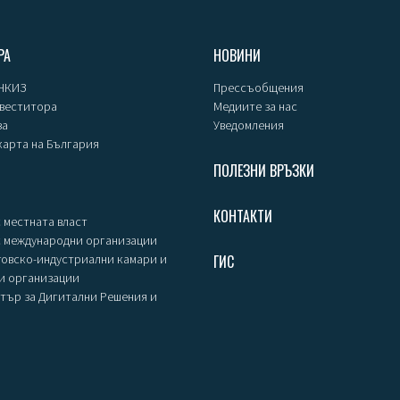
РА
НОВИНИ
 НКИЗ
Прессъобщения
нвеститора
Медиите за нас
за
Уведомления
карта на България
ПОЛЕЗНИ ВРЪЗКИ
КОНТАКТИ
 местната власт
с международни организации
говско-индустриални камари и
ГИС
и организации
тър за Дигитални Решения и