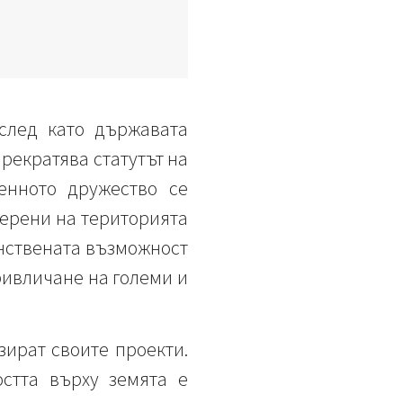
след като държавата
прекратява статутът на
енното дружество се
ерени на територията
инствената възможност
ривличане на големи и
зират своите проекти.
остта върху земята е