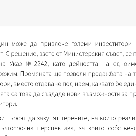
дин може да привлече големи инвеститори 
. С решение, взето от Министерския съвет, се 
на Указ №2242, като дейността на едноим
режим. Промяната ще позволи продажбата на т
тори, вместо отдаване под наем, каквато бе ед
ята са това да създаде нови възможности за п
итори.
и търсят да закупят терените, на които реали
ългосрочна перспектива, за които собствен