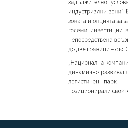
задължително услов
индустриални зони“ Е
зоната и опцията за 
големи инвестиции в
непосредствена връзк
до две граници – със
„Национална компания
динамично развиващи
логистичен парк –
позиционирали своите