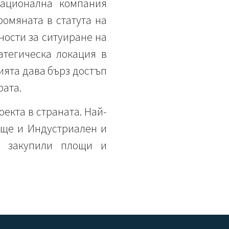
Национална компания
ромяната в статута на
ности за ситуиране на
атегическа локация в
ията дава бърз достъп
рата.
екта в страната. Най-
ище и Индустриален и
а закупили площи и