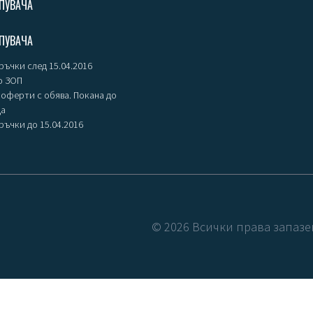
ПУВАЧА
ПУВАЧА
ъчки след 15.04.2016
о ЗОП
оферти с обява. Покана до
ца
ъчки до 15.04.2016
©
2026
Всички права запазе