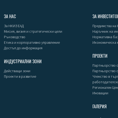
ЗА НАС
ЗА ИНВЕСТИТО
За НКИЗ ЕАД
Предимства на
Мисия, визия и стратегически цели
Наръчник на и
Ръководство
Нормативна ба
Етика и корпоративно управление
Икономическа 
Достъп до информация
ПРОЕКТИ
ИНДУСТРИАЛНИ ЗОНИ
Партньорство с
Действащи зони
Партньорство 
Проекти в развитие
Членство в тър
работодателск
Регионален Цен
Иновации
ГАЛЕРИЯ