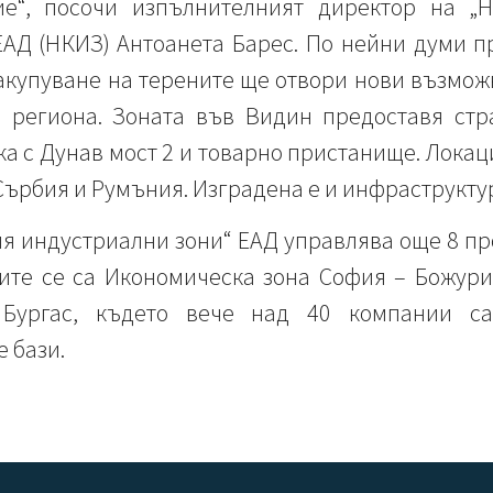
ие“, посочи изпълнителният директор на „
АД (НКИЗ) Антоанета Барес. По нейни думи п
закупуване на терените ще отвори нови възмож
 региона. Зоната във Видин предоставя стр
а с Дунав мост 2 и товарно пристанище. Локац
 Сърбия и Румъния. Изградена е и инфраструкту
 индустриални зони“ ЕАД управлява още 8 про
те се са Икономическа зона София – Божур
 Бургас, където вече над 40 компании с
 бази.