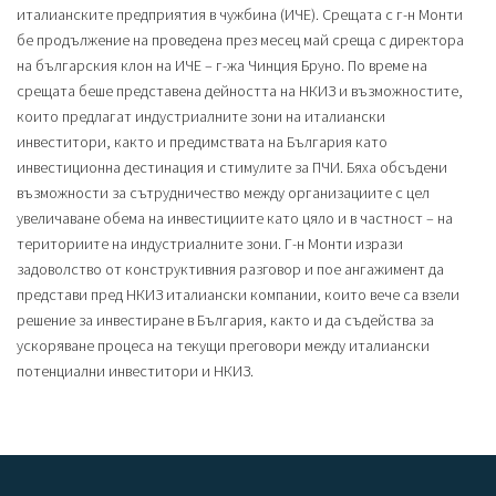
италианските предприятия в чужбина (ИЧЕ). Срещата с г-н Монти
бе продължение на проведена през месец май среща с директора
на българския клон на ИЧЕ – г-жа Чинция Бруно. По време на
срещата беше представена дейността на НКИЗ и възможностите,
които предлагат индустриалните зони на италиански
инвеститори, както и предимствата на България като
инвестиционна дестинация и стимулите за ПЧИ. Бяха обсъдени
възможности за сътрудничество между организациите с цел
увеличаване обема на инвестициите като цяло и в частност – на
териториите на индустриалните зони. Г-н Монти изрази
задоволство от конструктивния разговор и пое ангажимент да
представи пред НКИЗ италиански компании, които вече са взели
решение за инвестиране в България, както и да съдейства за
ускоряване процеса на текущи преговори между италиански
потенциални инвеститори и НКИЗ.