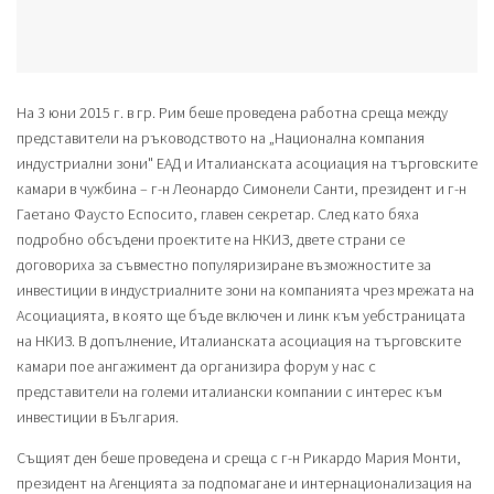
На 3 юни 2015 г. в гр. Рим беше проведена работна среща между
представители на ръководството на „Национална компания
индустриални зони" ЕАД и Италианската асоциация на търговските
камари в чужбина – г-н Леонардо Симонели Санти, президент и г-н
Гаетано Фаусто Еспосито, главен секретар. След като бяха
подробно обсъдени проектите на НКИЗ, двете страни се
договориха за съвместно популяризиране възможностите за
инвестиции в индустриалните зони на компанията чрез мрежата на
Асоциацията, в която ще бъде включен и линк към уебстраницата
на НКИЗ. В допълнение, Италианската асоциация на търговските
камари пое ангажимент да организира форум у нас с
представители на големи италиански компании с интерес към
инвестиции в България.
Същият ден беше проведена и среща с г-н Рикардо Мария Монти,
президент на Агенцията за подпомагане и интернационализация на