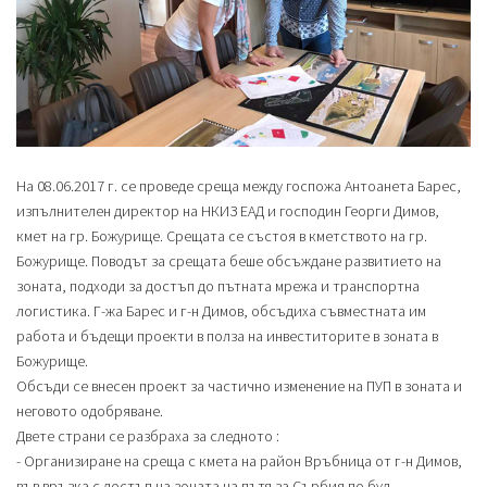
На 08.06.2017 г. се проведе среща между госпожа Антоанета Барес,
изпълнителен директор на НКИЗ ЕАД и господин Георги Димов,
кмет на гр. Божурище. Срещата се състоя в кметството на гр.
Божурище. Поводът за срещата беше обсъждане развитието на
зоната, подходи за достъп до пътната мрежа и транспортна
логистика. Г-жа Барес и г-н Димов, обсъдиха съвместната им
работа и бъдещи проекти в полза на инвеститорите в зоната в
Божурище.
Обсъди се внесен проект за частично изменение на ПУП в зоната и
неговото одобряване.
Двете страни се разбраха за следното :
- Организиране на среща с кмета на район Връбница от г-н Димов,
във връзка с достъп на зоната на пътя за Сърбия по бул.