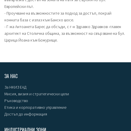
Европейски път.
- Проучване на възможностите за подход за достъп, покрай
конната база с излаз към Банско шосе.
- Г-жа Антоанета Барес да обсъди, с г-н Здравко Здравков -главен
архитект на Столична община, за възможност на свързване на бул.
Царица Йоана към Божурище.
ЗА НАС
За НКИЗ ЕАД
Мисия, визия и стратегически цели
Ръководство
Етика и корпоративно управление
Достъп до информация
ИНДУСТРИАЛНИ ЗОНИ