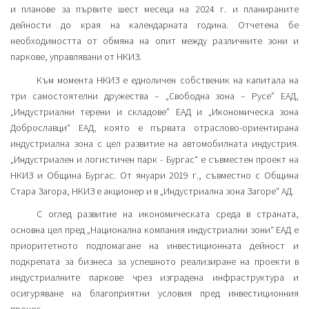
и планове за първите шест месеца на 2024 г. и планираните
дейности до края на календарната година. Отчетена бе
необходимостта от обмяна на опит между различните зони и
паркове, управлявани от НКИЗ.
Към момента НКИЗ е едноличен собственик на капитала на
три самостоятелни дружества – „Свободна зона – Русе” ЕАД,
„Индустриални терени и складове” ЕАД и „Икономическа зона
Доброславци“ ЕАД, която е първата отраслово-ориентирана
индустриална зона с цел развитие на автомобилната индустрия.
„Индустриален и логистичен парк - Бургас“ е съвместен проект на
НКИЗ и Община Бургас. От януари 2019 г., съвместно с Община
Стара Загора, НКИЗ е акционер и в „Индустриална зона Загоре“ АД.
С оглед развитие на икономическата среда в страната,
основна цел пред „Национална компания индустриални зони“ ЕАД е
приоритетното подпомагане на инвестиционната дейност и
подкрепата за бизнеса за успешното реализиране на проекти в
индустриалните паркове чрез изградена инфраструктура и
осигуряване на благоприятни условия пред инвестиционния