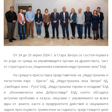
От 24 до 25 април 2024 г. в Стара Загора се състоя първата
по рода си среща на управляващите органи на дружествата, част
от структурата на „Национална компания индустриални зони“ ЕАД.
На срещата присъстваха представители на „Индустриален и
логистичен парк – Бургас“ АД, „Индустриална зона Загоре“ АД,
„Свободна зона – Русе“ ЕАД, „Индустриални терени и складове“ ЕАД
и „Икономическа зона Доброславци“ ЕАД, които обсъдиха
актуални проблеми и казуси, свързани с управлението на всяка
една от зоните, както и предприетите действия и свършените
задачи през първото тримесечие на годината, предстоящите цели