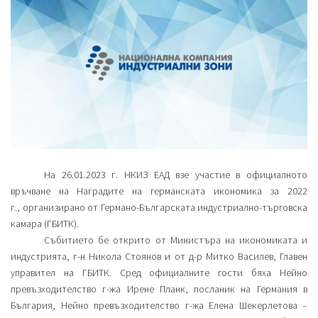
На 26.01.2023 г. НКИЗ ЕАД взе участие в официалното
връчване на Наградите на германската икономика за 2022
г., организирано от Германо-Българската индустриално-търговска
камара (ГБИТК).
Събитието бе открито от Министъра на икономиката и
индустрията, г-н Никола Стоянов и от д-р Митко Василев, Главен
управител на ГБИТК. Сред официалните гости бяха Нейно
превъзходителство г-жа Ирене Планк, посланик на Германия в
България, Нейно превъзходителство г-жа Елена Шекерлетова –