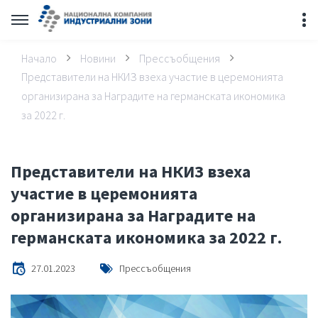
Начало
Новини
Прессъобщения
Представители на НКИЗ взеха участие в церемонията
организирана за Наградите на германската икономика
за 2022 г.
Представители на НКИЗ взеха
участие в церемонията
организирана за Наградите на
германската икономика за 2022 г.
27.01.2023
Прессъобщения