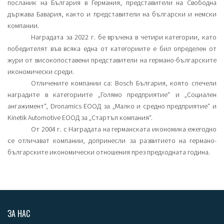
посланик на България в Германия, представители на Свободна
държава Бавария, както и представители на български и немски
компании.
Наградата за 2022 г. бе връчена в четири категории, като
победителят във всяка една от категориите е бил определен от
жури от високопоставени представители на германо-българските
икономически среди.
Отличените компании са: Bosch България, която спечели
наградите в категориите „Голямо предприятие“ и „Социален
ангажимент“, Dronamics ЕООД за „Малко и средно предприятие“ и
Kinetik Automotive ЕООД за „Стартъп компания“.
От 2004 г. с Наградата на германската икономика ежегодно
се отличават компании, допринесли за развитието на германо-
българските икономически отношения през предходната година.
ЗА НАС