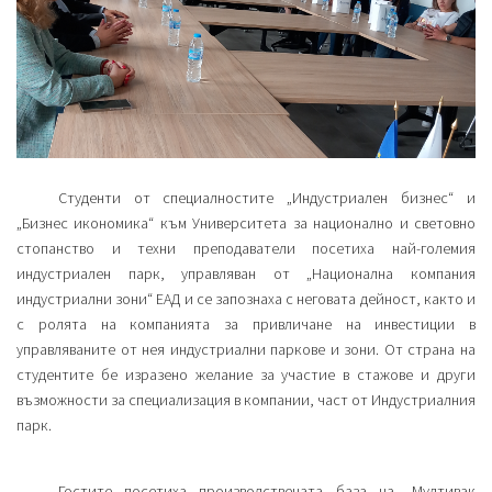
Студенти от специалностите „Индустриален бизнес“ и
„Бизнес икономика“ към Университета за национално и световно
стопанство и техни преподаватели посетиха най-големия
индустриален парк, управляван от „Национална компания
индустриални зони“ ЕАД и се запознаха с неговата дейност, както и
с ролята на компанията за привличане на инвестиции в
управляваните от нея индустриални паркове и зони. От страна на
студентите бе изразено желание за участие в стажове и други
възможности за специализация в компании, част от Индустриалния
парк.
Гостите посетиха производствената база на „Мултивак