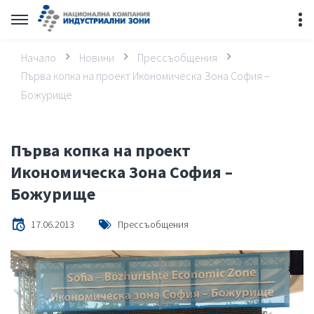
Начало
Новини
Прессъобщения
Първа копка на проект Икономическа Зона София –
Божурище
Първа копка на проект
Икономическа Зона София –
Божурище
17.06.2013
Прессъобщения