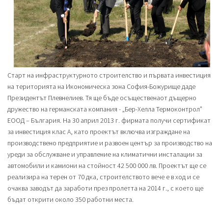
Старт на инфраструктурното строителство и първата инвестиция
на територията на Икономическа зона София-Божурище даде
Президентът Плевнелиев. Тя ще бъде осъщественaот дъщерно
дружество на германската компания - „Бер-Хелла Термоконтрол”
ЕООД – България. На 30 април 2013 г. фирмата получи сертификат
за инвестиция клас А, като проектът включва изграждане на
производствено предприятие и развоен център за производство на
уреди за обслужване и управление на климатични инсталации за
автомобили и камиони на стойност 42 500 000 лв. Проектът ще се
реализира на терен от 70 дка, строителството вече е в ход и се
очаква заводът да заработи през пролетта на 2014 г., с което ще
бъдат открити около 350 работни места.