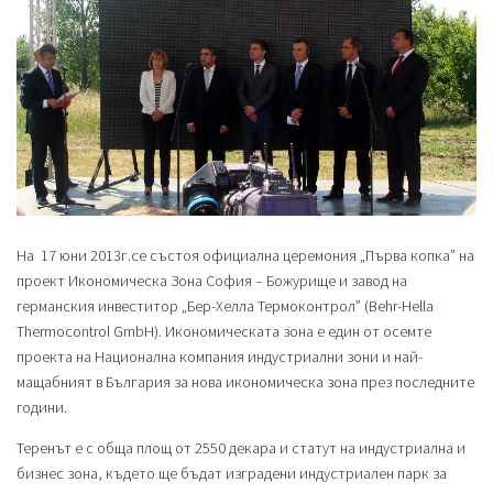
На 17 юни 2013г.се състоя официална церемония „Първа копка” на
проект Икономическа Зона София – Божурище и завод на
германския инвеститор „Бер-Хелла Термоконтрол” (Behr-Hella
Thermocontrol GmbH). Икономическата зона е един от осемте
проекта на Национална компания индустриални зони и най-
мащабният в България за нова икономическа зона през последните
години.
Теренът е с обща площ от 2550 декара и статут на индустриална и
бизнес зона, където ще бъдат изградени индустриален парк за