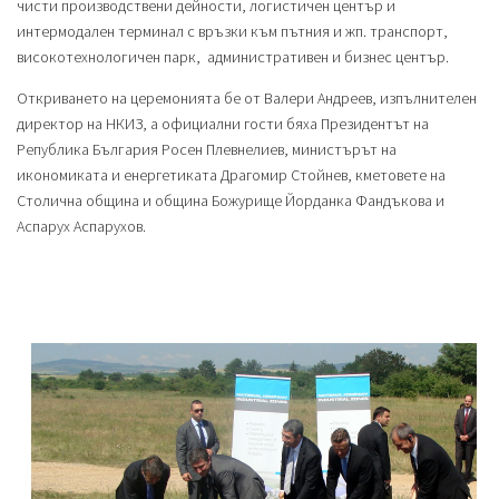
чисти производствени дейности, логистичен център и
интермодален терминал с връзки към пътния и жп. транспорт,
високотехнологичен парк, административен и бизнес център.
Откриването на церемонията бе от Валери Андреев, изпълнителен
директор на НКИЗ, а официални гости бяха Президентът на
Република България Росен Плевнелиев, министърът на
икономиката и енергетиката Драгомир Стойнев, кметовете на
Столична община и община Божурище Йорданка Фандъкова и
Аспарух Аспарухов.