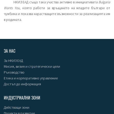
НКИЗ ЕАД също така участва активно в инициативата
Bulgaria
Wants You
, която работи за връщането на младите българи от
чужбина и показва нарастващите възможности за реализацията им
в родината.
ЗА НАС
За НКИЗ ЕАД
Мисия, визия и стратегически цели
Ръководство
Етика и корпоративно управление
Достъп до информация
ИНДУСТРИАЛНИ ЗОНИ
Действащи зони
Проекти в развитие