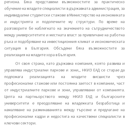
региона. Бяха представени възможностите за практическо
обучение на младите специалисти в държавната администрация, за
индивидуални студентски стажове в Министерство на икономиката
и индустрията и подопечните му структури. По време на
разговорите бе наблегнато на значението на сътрудничеството
между университетите и местната власт за привличане на работна
ръка и подобряване на инвестиционния климат и икономическата
ситуация в България. Обсъдени бяха възможностите за
реализация на младите хора в България.
От своя страна, като държавна компания, която развива и
управлява индустриални паркове и зони,, НКИЗ ЕАД се старае да
подпомага реализацията на младите висшисти чрез
професионални стажове или постоянна заетост в компании, част
от индустриалните паркове и зони, управлявани от компанията.
Целта на партньорството между НКИЗ ЕАД и българските
университети е преодоляване на младежката безработица и
намаляване на разминаванията между търсене и предлагане на
професионални кадри и недостига на качествени специалисти в
ключови сектори.