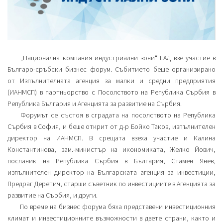
„Национална компания индустриални зони“ ЕАД взе участие в
Българо-сръбски бизнес форум. Събитието беше организирано
от Изпълнителната агенция за малки и средни предприятия
(ИАНМСП) в партньорство с Посолството на Република Сърбия в
Република България и Агенцията за развитие на Сърбия.
Форумът се състоя в сградата на посолството на Република
Сърбия в София, и беше открит от д-р Бойко Таков, изпълнителен
директор на ИАНМСП. В срещата взеха участие и Калина
Константинова, зам.-министър на икономиката, Желко Йович,
посланик на Република Сърбия в България, Стамен Янев,
изпълнителен директор на Българската агенция за инвестиции,
Предраг Деретич, старши съветник по инвестициите в Агенцията за
развитие на Сърбия, и други.
По време на бизнес форума бяха представени инвестиционния
климат и инвестиционните възможности в двете страни, както и