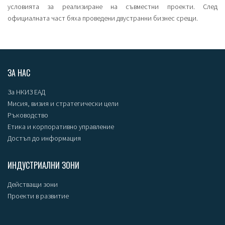
условията за реализиране на съвместни проекти. След
официалната част бяха проведени двустранни бизнес срещи.
ЗА НАС
За НКИЗ ЕАД
Мисия, визия и стратегически цели
Ръководство
Етика и корпоративно управление
Достъп до информация
ИНДУСТРИАЛНИ ЗОНИ
Действащи зони
Проекти в развитие