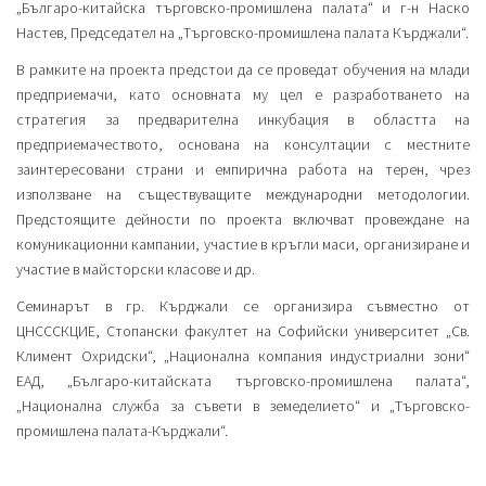
„Българо-китайска търговско-промишлена палата“ и г-н Наско
Настев, Председател на „Търговско-промишлена палата Кърджали“.
В рамките на проекта предстои да се проведат обучения на млади
предприемачи, като основната му цел е разработването на
стратегия за предварителна инкубация в областта на
предприемачеството, основана на консултации с местните
заинтересовани страни и емпирична работа на терен, чрез
използване на съществуващите международни методологии.
Предстоящите дейности по проекта включват провеждане на
комуникационни кампании, участие в кръгли маси, организиране и
участие в майсторски класове и др.
Семинарът в гр. Кърджали се организира съвместно от
ЦНСССКЦИЕ, Стопански факултет на Софийски университет „Св.
Климент Охридски“, „Национална компания индустриални зони“
ЕАД, „Българо-китайската търговско-промишлена палата“,
„Национална служба за съвети в земеделието“ и „Търговско-
промишлена палата-Кърджали“.