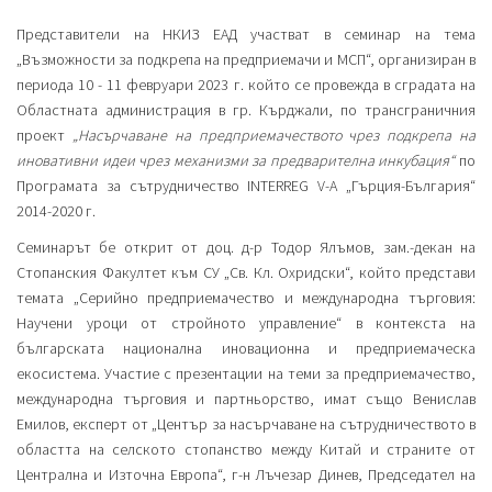
Представители на НКИЗ ЕАД участват в семинар на тема
„Възможности за подкрепа на предприемачи и МСП“, организиран в
периода 10 - 11 февруари 2023 г. който се провежда в сградата на
Областната администрация в гр. Кърджали, по трансграничния
проект
„Насърчаване на предприемачеството чрез подкрепа на
иновативни идеи чрез механизми за предварителна инкубация“
по
Програмата за сътрудничество INTERREG V-A „Гърция-България“
2014-2020 г.
Семинарът бе открит от доц. д-р Тодор Ялъмов, зам.-декан на
Стопанския Факултет към СУ „Св. Кл. Охридски“, който представи
темата „Серийно предприемачество и международна търговия:
Научени уроци от стройното управление“ в контекста на
българската национална иновационна и предприемаческа
екосистема. Участие с презентации на теми за предприемачество,
международна търговия и партньорство, имат също Венислав
Емилов, експерт от „Център за насърчаване на сътрудничеството в
областта на селското стопанство между Китай и страните от
Централна и Източна Европа“, г-н Лъчезар Динев, Председател на