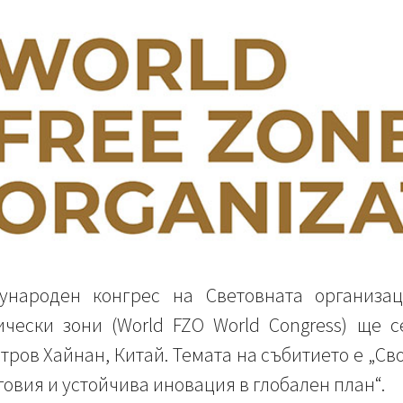
ународен конгрес на Световната организа
чески зони (World FZO World Congress) ще с
стров Хайнан, Китай. Темата на събитието е „С
говия и устойчива иновация в глобален план“.