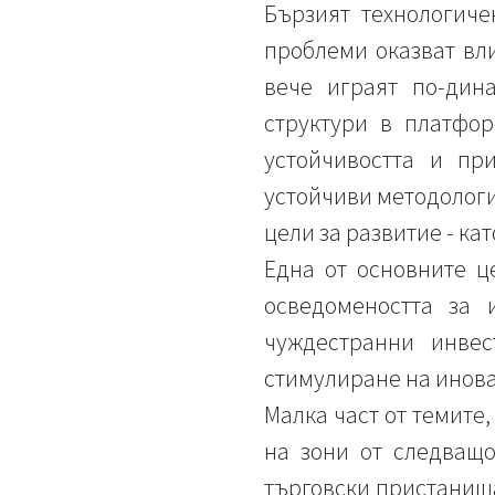
Бързият технологиче
проблеми оказват вл
вече играят по-дин
структури в платфор
устойчивостта и пр
устойчиви методологи
цели за развитие - ка
Една от основните ц
осведомеността за 
чуждестранни инвес
стимулиране на инова
Малка част от темите
на зони от следващо
търговски пристанища