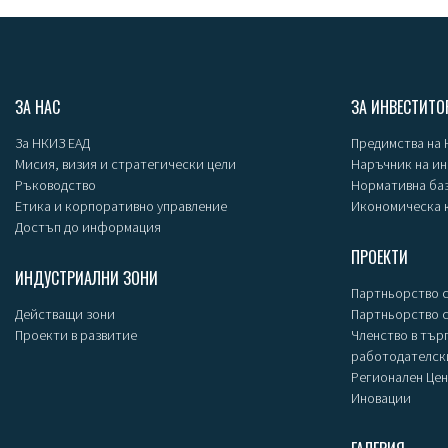
ЗА НАС
ЗА ИНВЕСТИТО
За НКИЗ ЕАД
Предимства на
Мисия, визия и стратегически цели
Наръчник на и
Ръководство
Нормативна ба
Етика и корпоративно управление
Икономическа 
Достъп до информация
ПРОЕКТИ
ИНДУСТРИАЛНИ ЗОНИ
Партньорство с
Действащи зони
Партньорство 
Проекти в развитие
Членство в тър
работодателск
Регионален Цен
Иновации