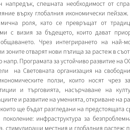
н напредък, спешната необходимост от спр
ияние върху глобалния икономически пейзаж.
амична роля, като се превръщат от тради
ми с визия за бъдещето, които дават прио
иобщаването. Чрез интегрирането на най-м
и зоните отварят нови пътища за растеж в съот
то напр. Програмата за устойчиво развитие на О
ели на Световната организация на свободн
икономическите ползи, които носят чрез з
тиции и търговията, насърчаване на култу
циите и развитие на уменията, откриване на ра
, които ще бъдат разгледани на предстоящата с
 поколение: инфраструктура за безпроблемн
, стимулиращи местния и глобалния растеж; 