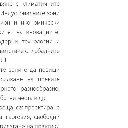
авяне с климатичните
 Индустриалните зони
ционни икономически
ритет на иновациите,
одерни технологии и
ветствие с глобалните
ОН.
ите зони е да повиши
асилване на преките
рното разнообразие,
ботни места и др.
реща, са: проектиране
а търговия; свободни
прилагане на практики