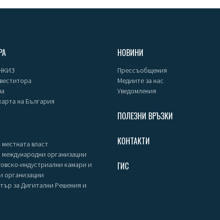
РА
НОВИНИ
 НКИЗ
Прессъобщения
нвеститора
Медиите за нас
за
Уведомления
карта на България
ПОЛЕЗНИ ВРЪЗКИ
КОНТАКТИ
 местната власт
с международни организации
говско-индустриални камари и
ГИС
и организации
тър за Дигитални Решения и