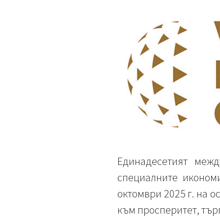
Единадесетият межд
специалните икономи
октомври 2025 г. на о
към просперитет, тър