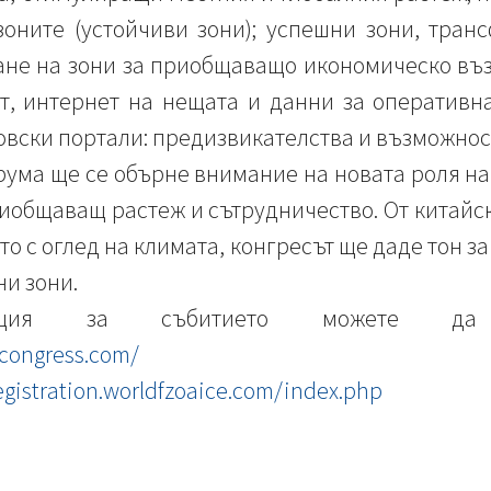
зоните (устойчиви зони); успешни зони, тра
ане на зони за приобщаващо икономическо въз
т, интернет на нещата и данни за оперативн
овски портали: предизвикателства и възможнос
рума ще се обърне внимание на новата роля н
иобщаващ растеж и сътрудничество. От китайск
то с оглед на климата, конгресът ще даде тон за
ни зони.
ация за събитието можете да
dcongress.com/
registration.worldfzoaice.com/index.php