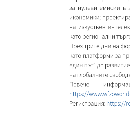
за нулеви емисии в 
икономики; проектир
на изкуствен интелек
като регионални търг
През трите дни на фо
като платформи за пр
един път“ до развитие
на глобалните свобод
Повече информ
https://www.wfzoworl
Регистрация:
https://