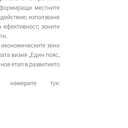
нсформиращи местните
действие; използване
а ефективност; зоните
ти.
а икономическите зони
ата визия „Един пояс,
 нов етап в развитието
 намерите тук: