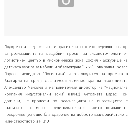
Подкрепата на държавата и правителството е определящ фактор
за реализацията на мащабния проект за високотехнологичен
логистичен център в Икономическа зона София - Божурище на
датската верига за мебели и обзавеждане "JYSK". Това заяви Троелс
Ларсен, мениджър “Логистика” и ръководител на проекта в
България на среща със заместник-министъра на икономиката
Александър Манолев и изпълнителния директор на “Национална
компания индустриални зони” (НКИЗ) Антоанета Барес. Той
допълни, че процесът по реализацията на инвестицията е
съпътстван с много предизвикателства, които компанията
преодолява успешно благодарение на доброто взаимодействие с
министерството и НКИЗ.