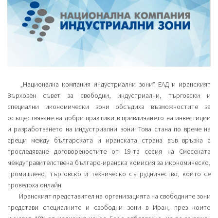
„Национална компания индустриални зони“ ЕАД и иранският
Върховен съвет за свободни, индустриални, търговски и
специални икономически зони обсъдиха възможностите за
осъществяване на добри практики в привличането на инвестиции
и разработването на индустриални зони. Това стана по време на
срещи между българската и иранската страна във връзка с
проследяване договореностите от 19-та сесия на Смесената
междуправителствена българо-иранска комисия за икономическо,
промишлено, търговско и техническо сътрудничество, които се
проведоха онлайн.
Иранският представител на организацията на свободните зони
представи специалните и свободни зони в Иран, през които