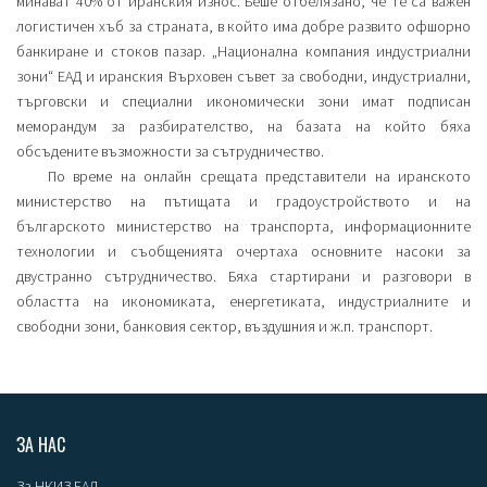
минават 40% от иранския износ. Беше отбелязано, че те са важен
логистичен хъб за страната, в който има добре развито офшорно
банкиране и стоков пазар. „Национална компания индустриални
зони“ ЕАД и иранския Върховен съвет за свободни, индустриални,
търговски и специални икономически зони имат подписан
меморандум за разбирателство, на базата на който бяха
обсъдените възможности за сътрудничество.
По време на онлайн срещата представители на иранското
министерство на пътищата и градоустройството и на
българското министерство на транспорта, информационните
технологии и съобщенията очертаха основните насоки за
двустранно сътрудничество. Бяха стартирани и разговори в
областта на икономиката, енергетиката, индустриалните и
свободни зони, банковия сектор, въздушния и ж.п. транспорт.
ЗА НАС
За НКИЗ ЕАД