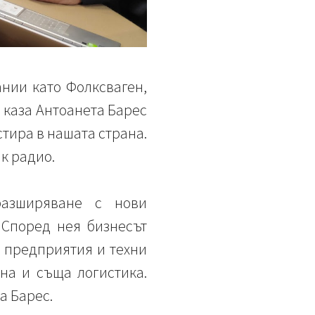
ании като Фолксваген,
 каза Антоанета Барес
тира в нашата страна.
к радио.
разширяване с нови
 Според нея бизнесът
а предприятия и техни
дна и съща логистика.
а Барес.