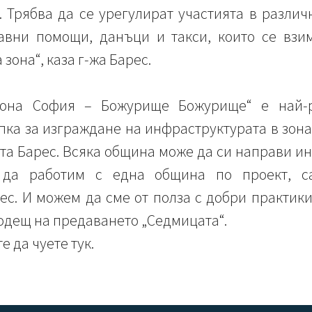
. Трябва да се урегулират участията в разли
вни помощи, данъци и такси, които се взим
зона“, каза г-жа Барес.
зона София – Божурище Божурище“ е най-р
ка за изграждане на инфраструктурата в зонат
а Барес. Всяка община може да си направи ин
е да работим с една община по проект, с
с. И можем да сме от полза с добри практики
одещ на предаването „Седмицата“.
 да чуете тук.