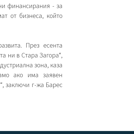
чни финансирания - за
ат от бизнеса, който
азвита. През есента
а ни в Стара Загора“,
дустриална зона, каза
амо ако има заявен
“, заключи г-жа Барес