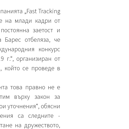
анията „Fast Tracking
не на млади кадри от
постоянна заетост и
 Барес отбеляза, че
ждународния конкурс
 г.“, организиран от
, който се проведе в
нта това правно не е
отим върху закон за
ои уточнения“, обясни
ения са следните -
тане на дружеството,