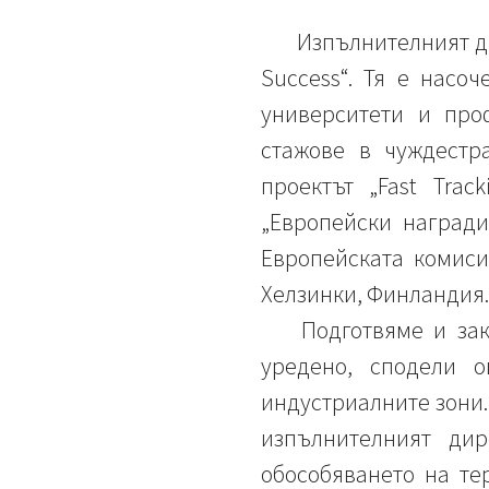
Изпълнителният ди
Success“. Тя е насо
университети и про
стажове в чуждестр
проектът „Fast Tra
„Европейски награди
Европейската комиси
Хелзинки, Финландия.
Подготвяме и за
уредено, сподели о
индустриалните зони.
изпълнителният ди
обособяването на те