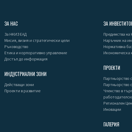
ЗА НАС
ЗА ИНВЕСТИТО
За НКИЗ ЕАД
Предимства на
Мисия, визия и стратегически цели
Наръчник на и
Ръководство
Нормативна ба
Етика и корпоративно управление
Икономическа 
Достъп до информация
ПРОЕКТИ
ИНДУСТРИАЛНИ ЗОНИ
Партньорство с
Действащи зони
Партньорство 
Проекти в развитие
Членство в тър
работодателск
Регионален Цен
Иновации
ГАЛЕРИЯ