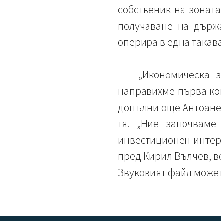
собственик на зоната
получаване на държа
оперира в една такава 
„Икономическа 
направихме първа коп
допълни още Антоанет
тя. „Ние започвам
инвестиционен интере
пред Кирил Вълчев, в
Звуковият файл можете