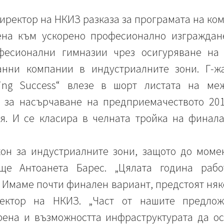
ректор на НКИЗ разказа за програмата на комп
чена към ускорено професионално изгражда
фесионални гимназии чрез осигуряване на 
анни компании в индустриалните зони. Г-жа
cking Success“ влезе в шорт листата на ме
 за насърчаване на предприемачеството 2019
я. И се класира в челната тройка на финала
кон за индустриалните зони, защото до моме
ще Антоанета Барес. „Цялата година раб
 Имаме почти финален вариант, предстоят няк
ректор на НКИЗ. „Част от нашите предлож
рена и възможността инфраструктурата да ос