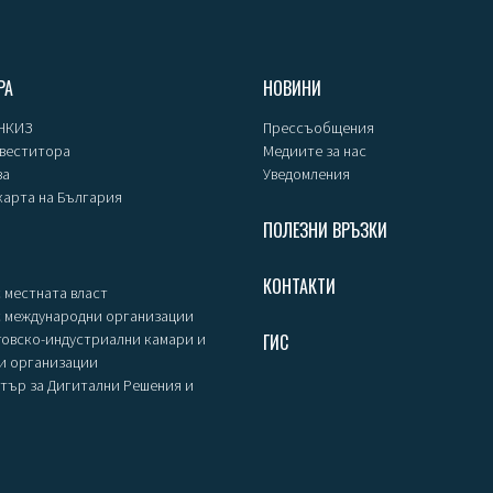
РА
НОВИНИ
 НКИЗ
Прессъобщения
нвеститора
Медиите за нас
за
Уведомления
карта на България
ПОЛЕЗНИ ВРЪЗКИ
КОНТАКТИ
 местната власт
с международни организации
говско-индустриални камари и
ГИС
и организации
тър за Дигитални Решения и