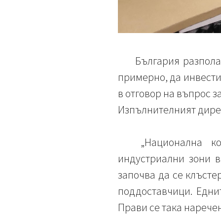
България разпола
примерно, да инвести
в отговор на въпрос 
Изпълнителният дирек
„Национална к
индустриални зони в
започва да се клъсте
поддоставчици. Еднит
Прави се така нарече