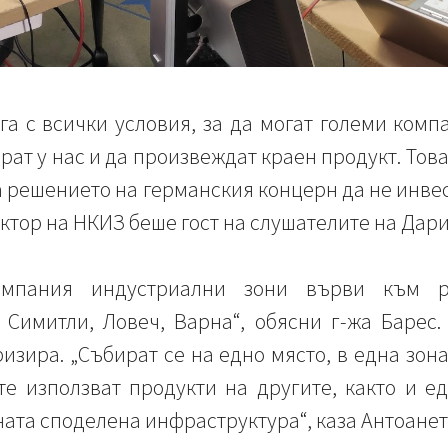
га с всички условия, за да могат големи комп
рат у нас и да произвеждат краен продукт. Това
за решението на германския концерн да не инвес
тор на НКИЗ беше гост на слушателите на Дари
омпания индустриални зони върви към 
 Симитли, Ловеч, Варна“, обясни г-жа Барес.
ризира. „Събират се на едно място, в една зон
е използват продукти на другите, както и е
ната споделена инфраструктура“, каза Антоанет