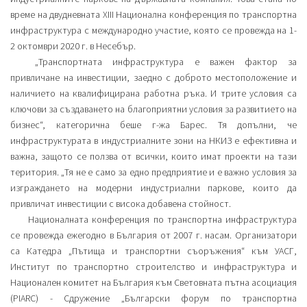
време на двудневната XIII Национална конференция по транспортна
инфраструктура с международно участие, която се провежда на 1-
2 октомври 2020 г. в Несебър.
„Транспортната инфраструктура е важен фактор за
привличане на инвестиции, заедно с доброто местоположение и
наличието на квалифицирана работна ръка. И трите условия са
ключови за създаването на благоприятни условия за развитието на
бизнес“, категорична беше г-жа Барес. Тя допълни, че
инфраструктурата в индустриалните зони на НКИЗ е ефективна и
важна, защото се ползва от всички, които имат проекти на тази
територия. „Тя не е само за едно предприятие и е важно условия за
изграждането на модерни индустриални паркове, които да
привличат инвестиции с висока добавена стойност.
Националната конференция по транспортна инфраструктура
се провежда ежегодно в България от 2007 г. насам. Организатори
са Катедра „Пътища и транспортни съоръжения“ към УАСГ,
Институт по транспортно строителство и инфраструктура и
Национален комитет на България към Световната пътна асоциация
(PIARC) - Сдружение „Български форум по транспортна