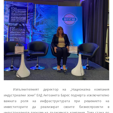
Изпълнителният директор на „Национална компания
индустриални зони“ ЕАД Антоанета Барес подчерта изключително
важната роля на инфраструктурата при решението на
инвеститорите да реализират своите бизнеспроекти в
индустриалните паркове на държавната компания. Това стана по