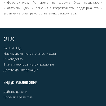
инфраструктура. По време на форума бяха представени
иновативни идеи и решения в изграждането, поддържането и
управлението на транспортната инфраструктура.
ЗА НАС
За НКИЗ ЕАД
Мисия, визия и стратегически цели
Ръководство
Етика и корпоративно управление
Достъп до информация
ИНДУСТРИАЛНИ ЗОНИ
Действащи зони
Проекти в развитие