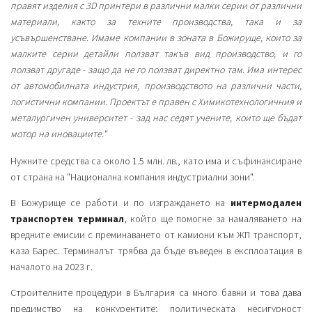
правят изделия с 3D принтери в различни малки серии от различни
материали, както за техните производства, така и за
усъвършенстване. Имаме компании в зоната в Божируще, които за
малките серии детайли ползват такъв вид производство, и го
ползват другаде - защо да не го ползват директно там. Има интерес
от автомобилната индустрия, производството на различни части,
логистични компании. Проектът е правен с Химикотехнологичния и
металургичен университет - зад нас седят учените, които ще бъдат
мотор на иновациите."
Нужните средства са около 1.5 млн. лв., като има и съфинансиране
от страна на "Национална компания индустриални зони".
В Божурище се работи и по изграждането на
интермодален
транспортен терминал
, който ще помогне за намаляването на
вредните емисии с преминаването от камиони към ЖП транспорт,
каза Барес. Терминалът трябва да бъде въведен в експлоатация в
началото на 2023 г.
Строителните процедури в България са много бавни и това дава
предимство на конкурентите; политическата несигурност