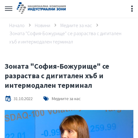
Начало
Новини
Медиите за нас
Зоната "София-Божурище" се разраства с дигитален
хъб и интермодален терминал
Зоната "София-Божурище" се
разраства с дигитален хъб и
интермодален терминал
31.10.2022
Медиите за нас