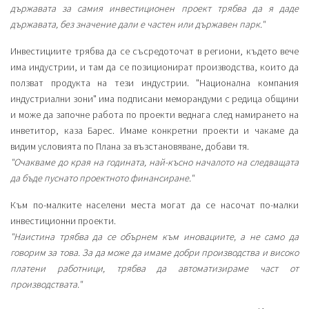
държавата за самия инвестиционен проект трябва да я даде
държавата, без значение дали е частен или държавен парк."
Инвестициите трябва да се съсредоточат в региони, където вече
има индустрии, и там да се позиционират производства, които да
ползват продукта на тези индустрии. "Национална компания
индустриални зони" има подписани меморандуми с редица общини
и може да започне работа по проекти веднага след намирането на
инветитор, каза Барес. Имаме конкретни проекти и чакаме да
видим условията по Плана за възстановяване, добави тя.
"Очакваме до края на годината, най-късно началото на следващата
да бъде пуснато проектното финансиране."
Към по-малките населени места могат да се насочат по-малки
инвестиционни проекти.
"Наистина трябва да се обърнем към иновациите, а не само да
говорим за това. За да може да имаме добри производства и високо
платени работници, трябва да автоматизираме част от
производствата."