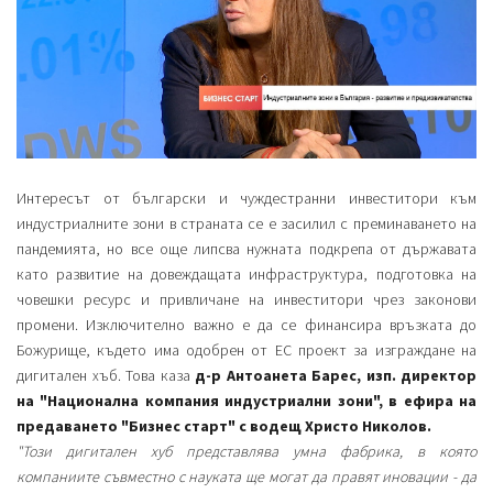
Интересът от български и чуждестранни инвеститори към
индустриалните зони в страната се е засилил с преминаването на
пандемията, но все още липсва нужната подкрепа от държавата
като развитие на довеждащата инфраструктура, подготовка на
човешки ресурс и привличане на инвеститори чрез законови
промени. Изключително важно е да се финансира връзката до
Божурище, където има одобрен от ЕС проект за изграждане на
дигитален хъб. Това каза
д-р Антоанета Барес, изп. директор
на "Национална компания индустриални зони", в ефира на
предаването "Бизнес старт" с водещ Христо Николов.
"Този дигитален хуб представлява умна фабрика, в която
компаниите съвместно с науката ще могат да правят иновации - да