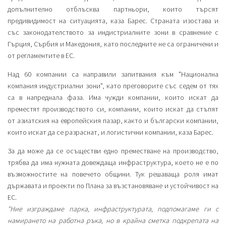
допълнително отблъсква партньори, които търсят
предивидимост на ситуацията, каза Барес. Страната изостава и
със законодателството за индистриалните зони в сравнение с
Гърция, Сърбия и Македония, като последните не са ограничени и
от регламентите в ЕС.
Над 60 компании са направили запитвания към "Национална
компания индустриални зони", като преговорите със седем от тях
са в напреднала фаза. Има чужди компании, които искат да
преместят производството си, компании, които искат да стъпят
от азиатския на европейския пазар, както и български компании,
които искат да се разраснат, и логистични компании, каза Барес.
За да може да се осъществи едно преместване на производство,
трябва да има нужната довеждаща инфраструктура, което не е по
възможностите на повечето общини. Тук решаваща роля имат
държавата и проекти по Плана за възстановяване и устойчивост на
ЕС.
"Ние изграждаме парка, инфраструктурата, подпомагаме ги с
намирането на работна ръка, но в крайна сметка подкрепата на