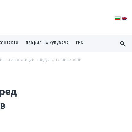
КОНТАКТИ
ПРОФИЛ НА КУПУВАЧА
ГИС
и за инвестиции в индустриалните зони
пред
 в