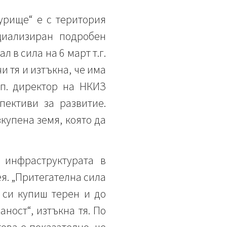
урище“ е с територия
циализиран подробен
 в сила на 6 март т.г.
и тя и изтъкна, че има
зп. директор на НКИЗ
пективи за развитие.
зкупена земя, която да
 инфраструктурата в
я. „Притегателна сила
 си купиш терен и до
аност“, изтъкна тя. По