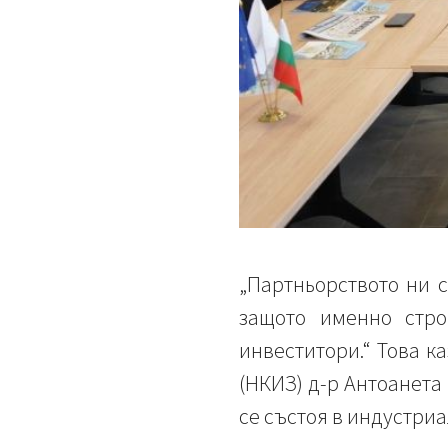
„Партньорството ни с
защото именно стро
инвеститори.“ Това к
(НКИЗ) д-р Антоанета
се състоя в индустри