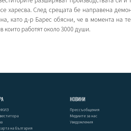
веститорите разширяват производствата си и т
 се харесва. След срещата бе направена демо
на, като д-р Барес обясни, че в момента на т
в които работят около 3000 души.
РА
НОВИНИ
 НКИЗ
Прессъобщения
нвеститора
Медиите за нас
за
Уведомления
карта на България