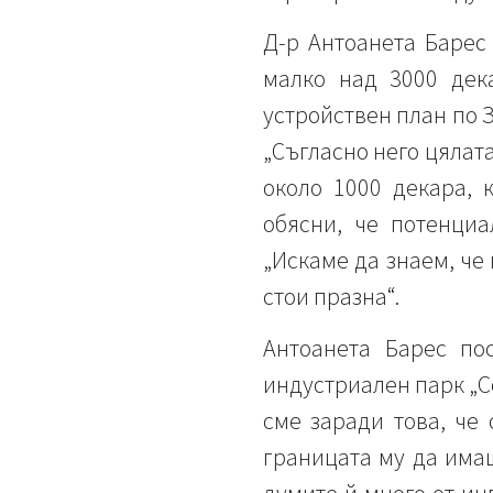
Д-р Антоанета Барес
малко над 3000 дек
устройствен план по З
„Съгласно него цялата
около 1000 декара, 
обясни, че потенциа
„Искаме да знаем, че 
стои празна“.
Антоанета Барес по
индустриален парк „С
сме заради това, че
границата му да имаш 