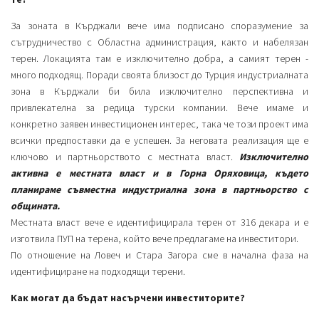
За зоната в Кърджали вече има подписано споразумение за
сътрудничество с Областна администрация, както и набелязан
терен. Локацията там е изключително добра, а самият терен -
много подходящ. Поради своята близост до Турция индустриалната
зона в Кърджали би била изключително перспективна и
привлекателна за редица турски компании. Вече имаме и
конкретно заявен инвестиционен интерес, така че този проект има
всички предпоставки да е успешен. За неговата реализация ще е
ключово и партньорството с местната власт.
Изключително
активна е местната власт и в Горна Оряховица, където
планираме съвместна индустриална зона в партньорство с
общината.
Местната власт вече е идентифицирала терен от 316 декара и е
изготвила ПУП на терена, който вече предлагаме на инвеститори.
По отношение на Ловеч и Стара Загора сме в начална фаза на
идентифициране на подходящи терени.
Как могат да бъдат насърчени инвеститорите?