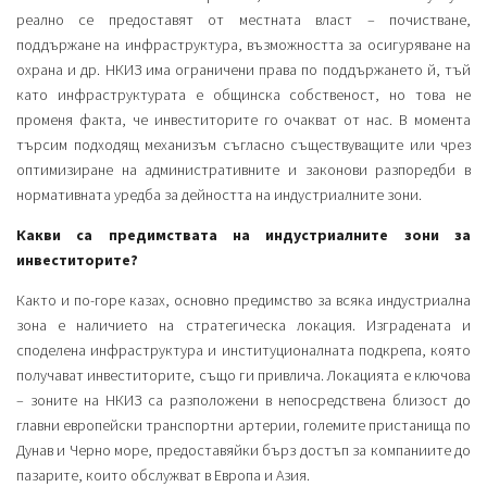
реално се предоставят от местната власт – почистване,
поддържане на инфраструктура, възможността за осигуряване на
охрана и др. НКИЗ има ограничени права по поддържането й, тъй
като инфраструктурата е общинска собственост, но това не
променя факта, че инвеститорите го очакват от нас. В момента
търсим подходящ механизъм съгласно съществуващите или чрез
оптимизиране на административните и законови разпоредби в
нормативната уредба за дейността на индустриалните зони.
Какви са предимствата на индустриалните зони за
инвеститорите?
Както и по-горе казах, основно предимство за всяка индустриална
зона е наличието на стратегическа локация. Изградената и
споделена инфраструктура и институционалната подкрепа, която
получават инвеститорите, също ги привлича. Локацията е ключова
– зоните на НКИЗ са разположени в непосредствена близост до
главни европейски транспортни артерии, големите пристанища по
Дунав и Черно море, предоставяйки бърз достъп за компаниите до
пазарите, които обслужват в Европа и Азия.