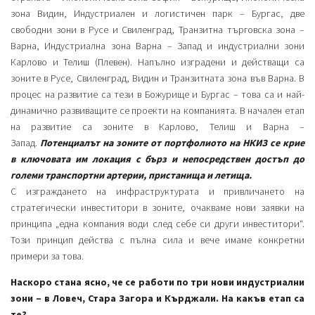
зона Видин, Индустриален и логистичен парк – Бургас, две
свободни зони в Русе и Свиленград, Транзитна търговска зона –
Варна, Индустриална зона Варна – Запад и индустриални зони
Карлово и Телиш (Плевен). Напълно изградени и действащи са
зоните в Русе, Свиленград, Видин и Транзитната зона във Варна. В
процес на развитие са тези в Божурище и Бургас – това са и най-
динамично развиващите се проекти на компанията. В начален етап
на развитие са зоните в Карлово, Телиш и Варна –
Запад.
Потенциалът на зоните от портфолиото на НКИЗ се крие
в ключовата им локация с бърз и непосредствен достъп до
големи транспортни артерии, пристанища и летища.
С изграждането на инфраструктурата и привличането на
стратегически инвеститори в зоните, очакваме нови заявки на
принципа „една компания води след себе си други инвеститори“.
Този принцип действа с пълна сила и вече имаме конкретни
примери за това.
Наскоро стана ясно, че се работи по три нови индустриални
зони – в Ловеч, Стара Загора и Кърджали. На какъв етап са
те?