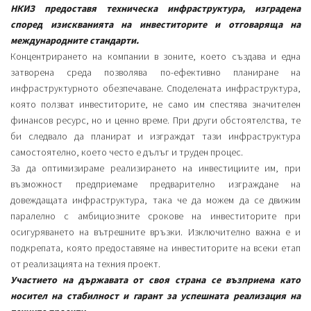
НКИЗ предоставя техническа инфраструктура, изградена
според изискванията на инвеститорите и отговаряща на
международните стандарти.
Концентрирането на компании в зоните, което създава и една
затворена среда позволява по-ефективно планиране на
инфраструктурното обезпечаване. Споделената инфраструктура,
която ползват инвеститорите, не само им спестява значителен
финансов ресурс, но и ценно време. При други обстоятелства, те
би следвало да планират и изграждат тази инфраструктура
самостоятелно, което често е дълъг и труден процес.
За да оптимизираме реализирането на инвестициите им, при
възможност предприемаме предварително изграждане на
довеждащата инфраструктура, така че да можем да се движим
паралелно с амбициозните срокове на инвеститорите при
осигуряването на вътрешните връзки. Изключително важна е и
подкрепата, която предоставяме на инвеститорите на всеки етап
от реализацията на техния проект.
Участието на държавата от своя страна се възприема като
носител на стабилност и гарант за успешната реализация на