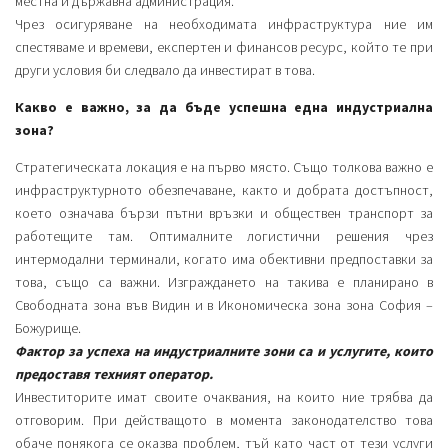
местна и държавна администрация.
Чрез осигуряване на необходимата инфраструктура ние им
спестяваме и времеви, експертен и финансов ресурс, който те при
други условия би следвало да инвестират в това.
Какво е важно, за да бъде успешна една индустриална
зона?
Стратегическата локация е на първо място. Също толкова важно е
инфраструктурното обезпечаване, както и добрата достъпност,
което означава бързи пътни връзки и обществен транспорт за
работещите там. Оптималните логистични решения чрез
интермодални терминали, когато има обективни предпоставки за
това, също са важни. Изграждането на такива е планирано в
Свободната зона във Видин и в Икономическа зона зона София –
Божурище.
Фактор за успеха на индустриалните зони са и услугите, които
предоставя техният оператор.
Инвеститорите имат своите очаквания, на които ние трябва да
отговорим. При действащото в момента законодателство това
обаче понякога се оказва проблем, тъй като част от тези услуги