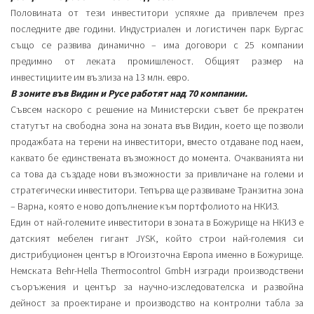
Половината от тези инвеститори успяхме да привлечем през
последните две години. Индустриален и логистичен парк Бургас
също се развива динамично – има договори с 25 компании
предимно от леката промишленост. Общият размер на
инвестициите им възлиза на 13 млн. евро.
В зоните във Видин и Русе работят над 70 компании.
Съвсем наскоро с решение на Министерски съвет бе прекратен
статутът на свободна зона на зоната във Видин, което ще позволи
продажбата на терени на инвеститори, вместо отдаване под наем,
каквато бе единствената възможност до момента. Очакванията ни
са това да създаде нови възможности за привличане на големи и
стратегически инвеститори. Тепърва ще развиваме Транзитна зона
– Варна, която е ново допълнение към портфолиото на НКИЗ.
Един от най-големите инвеститори в зоната в Божурище на НКИЗ е
датският мебелен гигант JYSK, който строи най-големия си
дистрибуционен център в Югоизточна Европа именно в Божурище.
Немската Behr-Hella Thermocontrol GmbH изгради производствени
съоръжения и център за научно-изследователска и развойна
дейност за проектиране и производство на контролни табла за