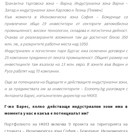
Транзитна търговска зона – Варна, Индустриална зона Варна –
Запад и индустриални зони Карлово и Телиш (Плевен).
Към момента в Икономическа зона София – Божурище са
привлечени общо 19 инвеститори от секторите автомобилна
промишленост, високи технологии, складова и логистична дейност.
Очаква се реализираните вложения там да достигнат близо 350
млн. лв., а разкритите работни места над 1050.
Индустриален и логистичен парк Бургас има сключени договори с
25 компании предимно от леката промишленост. Общият размер на
инвестициите там възлиза на 13 млн. евро.
В зоните във Видин и
Русе работят над 70 компании.
Още за потенциала на бъдещите и действащите индустриални зони,
и за предимствата им за инвеститорите – Economy.bg разговаря с
Антоанета Барес, изпълнителен директор на НКИЗ.
Г-жо Барес, колко действащи индустриални зони има в
момента у нас и какъв е потенциалът им?
Портфолиото на НКИЗ включва 9 проекта на територията на
страната – Икономическа зона София – Божурище, Икономическа