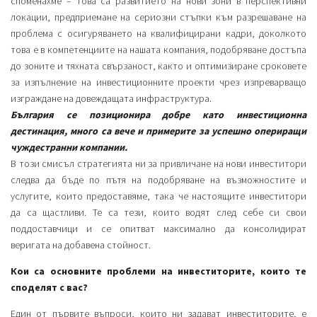
споменахме – това са развитието на нови зони в перспективни
локации, предприемане на сериозни стъпки към разрешаване на
проблема с осигуряването на квалифицирани кадри, доколкото
това е в компетенциите на нашата компания, подобряване достъпа
до зоните и тяхната свързаност, както и оптимизиране сроковете
за изпълнение на инвестиционните проекти чрез изпреварващо
изграждане на довеждащата инфраструктура.
България се позиционира добре като инвестиционна
дестинация, много са вече и примерите за успешно опериращи
чуждестранни компании.
В този смисъл стратегията ни за привличане на нови инвеститори
следва да бъде по пътя на подобряване на възможностите и
услугите, които предоставяме, така че настоящите инвеститори
да са щастливи. Те са тези, които водят след себе си свои
поддоставчици и се опитват максимално да консолидират
веригата на добавена стойност.
Кои са основните проблеми на инвеститорите, които те
споделят с вас?
Един от първите въпроси, които ни задават инвеститорите, е