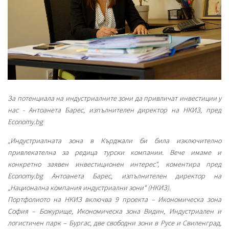
За потенциала на индустриалните зони да привличат инвестиции у
нас - Антоанета Барес, изпълнителен директор на НКИЗ, пред
Economy.bg
„Индустриалната зона в Кърджали би била изключително
привлекателна за редица турски компании. Вече имаме и
конкретно заявен инвестиционен интерес“, коментира пред
Economy.bg Антоанета Барес, изпълнителен директор на
„Национална компания индустриални зони“ (НКИЗ).
Портфолиото на НКИЗ включва 9 проекта – Икономическа зона
София – Божурище, Икономическа зона Видин, Индустриален и
логистичен парк – Бургас, две свободни зони в Русе и Свиленград,