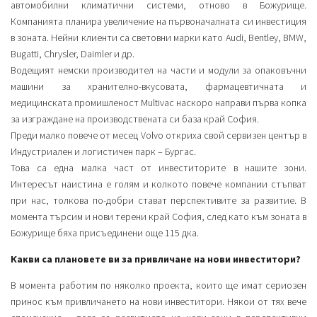
автомобилни климатични системи, отново в Божурище.
Компанията планира увеличение на първоначалната си инвестиция
в зоната. Нейни клиенти са световни марки като Audi, Bentley, BMW,
Bugatti, Chrysler, Daimler и др.
Водещият немски производител на части и модули за опаковъчни
машини за хранително-вкусовата, фармацевтичната и
медицинската промишленост Multivac наскоро направи първа копка
за изграждане на производствената си база край София.
Преди малко повече от месец Volvo откриха свой сервизен център в
Индустриален и логистичен парк – Бургас.
Това са една малка част от инвеститорите в нашите зони.
Интересът наистина е голям и колкото повече компании стъпват
при нас, толкова по-добри стават перспективите за развитие. В
момента търсим и нови терени край София, след като към зоната в
Божурище бяха присъединени още 115 дка.
Какви са плановете ви за привличане на нови инвеститори?
В момента работим по няколко проекта, които ще имат сериозен
принос към привличането на нови инвеститори. Някои от тях вече