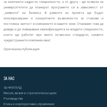
за наличните кадри по специалности, а от друга – ще позволи на
университетите да планират програмите си в зависимост от
„заявките“ на бизнеса. В рамките на проекта ще бъдат
популяризирани и конкретните възможности за стажове и
постоянна заетост в компаниите в нашите зони. Очакваме това да
доведе и до повишаване квалификацията на младите специалисти,
които ще работят при много по-високи стандарти, каквито
чуждестранните компании имат.
Оригинална публикация
ЗА НАС
За НКИЗ ЕАД
Мисия, визия и стратегически цели
Ръководство
Етика и корпоративно управление