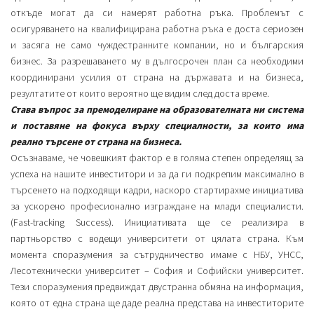
откъде могат да си намерят работна ръка. Проблемът с
осигуряването на квалифицирана работна ръка е доста сериозен
и засяга не само чуждестранните компании, но и българския
бизнес. За разрешаването му в дългосрочен план са необходими
координирани усилия от страна на държавата и на бизнеса,
резултатите от които вероятно ще видим след доста време.
Става въпрос за премоделиране на образователната ни система
и поставяне на фокуса върху специалности, за които има
реално търсене от страна на бизнеса.
Осъзнаваме, че човешкият фактор е в голяма степен определящ за
успеха на нашите инвеститори и за да ги подкрепим максимално в
търсенето на подходящи кадри, наскоро стартирахме инициатива
за ускорено професионално изграждане на млади специалисти.
(Fast-tracking Success). Инициативата ще се реализира в
партньорство с водещи университети от цялата страна. Към
момента споразумения за сътрудничество имаме с НБУ, УНСС,
Лесотехнически университет – София и Софийски университет.
Тези споразумения предвиждат двустранна обмяна на информация,
която от една страна ще даде реална представа на инвеститорите