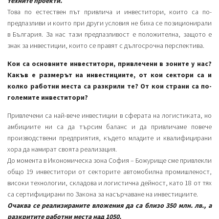
техните проекти.
Това по естествен път привлича и инвеститори, които са по-
предпазливи и които при други условия не биха се позиционирали
в България. За нас тази предпазливост е положителна, защото е
знак за инвестиции, които се правят с дългосрочна перспектива.
Кои са основните инвеститори, привлечени в зоните у нас?
Какъв е размерът на инвестициите, от кои сектори са и
колко работни места са разкрили те? От кои страни са по-
големите инвеститори?
Привлечени са най-вече инвестиции в сферата на логистиката, но
амбициите ни са да търсим баланс и да привличаме повече
производствени предприятия, където младите и квалифицирани
хора да намират своята реализация.
До момента в Икономическа зона София – Божурище сме привлекли
общо 19 инвеститори от секторите автомобилна промишленост,
високи технологии, складова и логистична дейност, като 18 от тях
са сертифицирани по Закона за насърчаване на инвестициите.
Очаква се реализираните вложения да са близо 350 млн. лв., а
разкритите работни места над 1050.