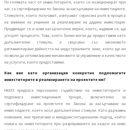
По-голямата част от инвеститорите, които се позиционират при
нас са сертифицирани по Закона за насърчаване на инвестициите.
Стимулите, които получават, изиграват сериозна роля в процеса
на взимане на решение за реализиране на дадена инвестиция.
Предвиждат се и нови насърчителни мерки, които, надявам се, ще
ускорят процесите. Това, което бихме могли да предоставим като
допълнителни стимули, е свързано със законовото
регламентиране дейността на индустриалните зони, което ще ни
позволи да оптимизираме механизмите за управление и качеството
на услугите, които предоставяме.
Как вие като организация конкретно подпомагате
инвеститорите в реализирането на проектите им?
НКИЗ предлага персонално съдействие на инвеститорите и
подпомага инвестиционния процес, включително за
сертифициране на проектите по Закона за насърчаване на
инвестициите, което носи допълнителни стимули. Като държавна
компания, ние прилагаме и междуинституционален подход, който
помага на инвеститорите при разрешаването на казуси на ниво