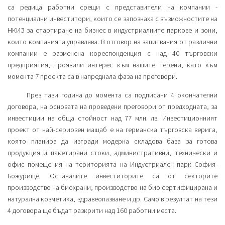
са редица работни срещи с представители на компании -
потенциални инвеститори, които се запознаха с възможностите на
НКИЗ за стартиране на бизнес в индустриалните паркове и зони,
които компанията управлява. В отговор на запитвания от различни
компании е разменена кореспонденция с над 40 търговски
предприятия, проявили интерес към нашите терени, като към
момента 7 проекта са в напреднала фаза на преговори.
През тази година до момента са подписани 4 окончателни
договора, на основата на проведени преговори от предходната, за
инвестиции на обща стойност над 77 млн. лв. Инвестиционният
проект от най-сериозен мащаб е на германска търговска верига,
която планира да изгради модерна складова база за готова
продукция и пакетирани стоки, административни, технически и
офис помещения на територията на Индустриален парк София-
Божурище. Останалите инвеститорите са от секторите
производство на биохрани, производство на био сертифицирана и
натурална козметика, здравеопазване и др. Само в резултат на тези
4 договора ще бъдат разкрити над 160 работни места.