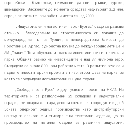
европейски - български, германски, датски, гръцки, турски,
швейцарски. Вложените до момента средства надхвърлят 312 млн.
евро, а откритите нови работни места са над 2000.
„Индустриален и логистичен парк - Бургас“ също се развива
отлично благодарение на стратегическата си локация до
международния път за Турция, в непосредствена близост до
Пристанище Бургас, с директна връзка до международно летище и
АМ „Тракия“. Това обуславя и големия инвестиционен интерес към
парка. Общият размер на инвестициите е над 37 милиона евро.
Създадени са около 800 нови работни места. В развитие вече са и
първите инвеститорски проекти в т.нар. втора фаза на парка, за
която са предвидени допълнителни 600 дка. терени.
„Свободна зона Русе“ е друг успешен проект на НКИЗ. На
територията й са разположени 29 складови и индустриални
сгради, претоварна ж.п. гара, депо за светли нефтопродукти и др. В
Зоната оперират редица производства като дистрибуторски
център за опаковане и етикиране на текстилни изделия, цех за
производство на метални съдове за различни индустрии,