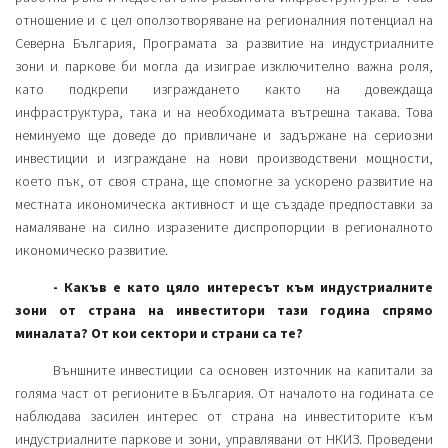
отношение и с цел оползотворяване на регионалния потенциал на
Северна България, Програмата за развитие на индустриалните
зони и паркове би могла да изиграе изключително важна роля,
като подкрепи изграждането както на довеждаща
инфраструктура, така и на необходимата вътрешна такава. Това
неминуемо ще доведе до привличане и задържане на сериозни
инвестиции и изграждане на нови производствени мощности,
което пък, от своя страна, ще спомогне за ускорено развитие на
местната икономическа активност и ще създаде предпоставки за
намаляване на силно изразените диспропорции в регионалното
икономическо развитие.
- Какъв е като цяло интересът към индустриалните
зони от страна на инвеститори тази година спрямо
миналата? От кои сектори и страни са те?
Външните инвестиции са основен източник на капитали за
голяма част от регионите в България. От началото на годината се
наблюдава засилен интерес от страна на инвеститорите към
индустриалните паркове и зони, управлявани от НКИЗ. Проведени