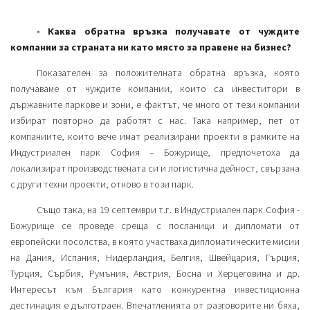
- Каква обратна връзка получавате от чуждите
компании за страната ни като място за правене на бизнес?
Показателен за положителната обратна връзка, която
получаваме от чуждите компании, които са инвеститори в
държавните паркове и зони, е фактът, че много от тези компании
избират повторно да работят с нас. Така например, пет от
компаниите, които вече имат реализирани проекти в рамките на
Индустриален парк София – Божурище, предпочетоха да
локализират производствената си и логистична дейност, свързана
с други техни проекти, отново в този парк.
Също така, на 19 септември т.г. в Индустриален парк София -
Божурище се проведе среща с посланици и дипломати от
европейски посолства, в която участваха дипломатическите мисии
на Дания, Испания, Нидерландия, Белгия, Швейцария, Гърция,
Турция, Сърбия, Румъния, Австрия, Босна и Херцеговина и др.
Интересът към България като конкурентна инвестиционна
дестинация е дълготраен. Впечатленията от разговорите ни бяха,