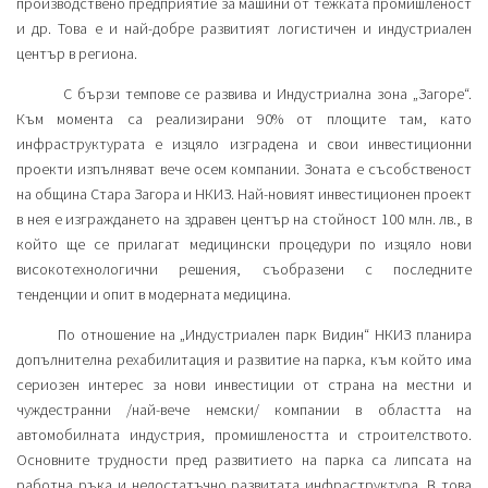
производствено предприятие за машини от тежката промишленост
и др. Това е и най-добре развитият логистичен и индустриален
център в региона.
С бързи темпове се развива и Индустриална зона „Загоре“.
Към момента са реализирани 90% от площите там, като
инфраструктурата е изцяло изградена и свои инвестиционни
проекти изпълняват вече осем компании. Зоната е съсобственост
на община Стара Загора и НКИЗ. Най-новият инвестиционен проект
в нея е изграждането на здравен център на стойност 100 млн. лв., в
който ще се прилагат медицински процедури по изцяло нови
високотехнологични решения, съобразени с последните
тенденции и опит в модерната медицина.
По отношение на „Индустриален парк Видин“ НКИЗ планира
допълнителна рехабилитация и развитие на парка, към който има
сериозен интерес за нови инвестиции от страна на местни и
чуждестранни /най-вече немски/ компании в областта на
автомобилната индустрия, промишлеността и строителството.
Основните трудности пред развитието на парка са липсата на
работна ръка и недостатъчно развитата инфраструктура. В това