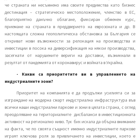
че страната ни несъмнено има своите предимства като бизнес
дестинация – стратегическо местоположение, членство в ЕС,
благоприятно данъчно облагане, фиксиран обменен курс,
приемане на страната в преддверието на еврозоната и др. В
настоящата сложна геополитическа обстановка за България се
откриват нови възможности за релокация на производства и
инвестиции в посока на диверсификация на някои производства,
засегнати от нарушените вериги на доставки, възникнали в
резултат от пандемията от коронавирус и войната в Украйна.
- Какви са приоритетите ви в управлението на
индустриалните зони?
Приоритет на компанията е да продължи усилията си за
изграждане на модерна смарт индустриална инфраструктура във
всички наши индустриални паркове и зони в цялата страна, с оглед
преодоляване на териториалните дисбаланси в инвестиционната
активност на регионално ниво. Тук бих искала да обърна внимание
на факта, че по своята същност именно индустриалните паркове
играят ключова роля за привличането на инвестиции, което е