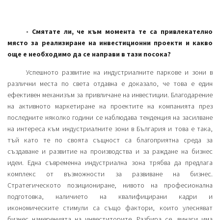
- Смятате ли, че към момента те са привлекателно
място за реализиране на инвестиционни проекти и какво
още е необходимо да се направи в тази посока?
Успешното развитие на индустриалните паркове и зони в
различни места по света отдавна е доказало, че това е един
ефективен механизъм за привличане на инвестиции. Благодарение
на активното маркетиране на проектите на компанията през
последните няколко години се наблюдава тенденция на засилване
на интереса към индустриалните зони в България и това е така,
тъй като те по своята същност са благоприятна среда за
създаване и развитие на производства и за раждане на бизнес
идеи. Една съвременна индустриална зона трябва да предлага
комплекс от възможности за развиване на бизнес.
Стратегическото позициониране, нивото на професионална
подготовка, наличието на квалифицирани кадри и
икономическите стимули са също фактори, които улесняват
бизнес намеренията на инвеститорите. Разбира се, винаги има