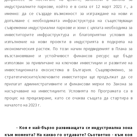
индустриалните паркове, който е в сила от 12 март 2021 г., а
именно: да се създаде възможност за изграждане на нови и
допълване с необходимата инфраструктура на съществуващи
съвременни индустриални паркове и зони с цялата необходима за
инвеститорите инфраструктура и благоприятни условия за
изпълнение на нови проекти в индустрията в подкрепа на
икономическия растеж. По този начин предвиденият в Плана за
възстановяване и устойчивост финансов ресурс ще бъде
използван за привличане на ключови инвестиции и развитие на
инвестиционната екосистема в България. Същевременно, за
стратегическите/ключовите инвеститори ще продължат да се
прилагат административните и финансови мерки по Закона за
насърчаване на инвестициите. Условията по Програмата са в
процес на прецизиране, като се очаква същата да стартира в
началото на 2023 г.
- Коя е най-бързо развиващата се индустриална зона
към момента? На какво го отдавате? Съответно - към коя