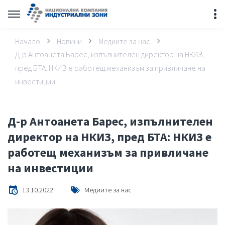
Начало
Новини
Медиите за нас
Д-р Антоанета Барес, изпълнителен директор на НКИЗ,
пред БТА: НКИЗ е работещ механизъм за привличане на
инвестиции
Д-р Антоанета Барес, изпълнителен
директор на НКИЗ, пред БТА: НКИЗ е
работещ механизъм за привличане
на инвестиции
13.10.2022
Медиите за нас