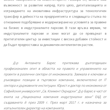
възможност за развитие напред. Като цяло, дигитализацията и
изграждането на иновативна инфраструктура за технологичен
трансфер в дейността на предприятията е следващата стъпка по
отношение подобряване и модернизиране на условията за правене
на бизнес в индустриалните паркове. В тази връзка вярвам, че
индустриалните паркове и зони могат да се превърнат в
притегателен център за инвестиции с висока добавен стойност и
да бъдат предпоставка за динамичен интелигентен растеж.
Д-р Антоанета Барес притежава дългогодишен
професионален опит в областта на правото и управлението на
проекти в различни сектори от икономиката. Заемала е ключови и
ръководни позиции в търговски компании, включително от IT
сектора и държавните институции. Юрист и доктор по икономика от
Софийския университет „Св. Климент Охридски“. Д-р Барес е част от
екипа на „Национална компания индустриални зони“ ЕАД от
създаването й през 2009 г. През март 2017 г. е назначена за
изпълнителен директор на компанията.