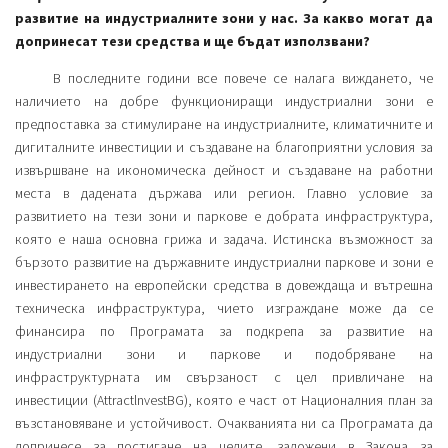
развитие на индустриалните зони у нас. За какво могат да
допринесат тези средства и ще бъдат използвани?
В последните години все повече се налага виждането, че
наличието на добре функциониращи индустриални зони е
предпоставка за стимулиране на индустриалните, климатичните и
дигиталните инвестиции и създаване на благоприятни условия за
извършване на икономическа дейност и създаване на работни
места в дадената държава или регион. Главно условие за
развитието на тези зони и паркове е добрата инфраструктура,
която е наша основна грижа и задача. Истинска възможност за
бързото развитие на държавните индустриални паркове и зони е
инвестирането на европейски средства в довеждаща и вътрешна
техническа инфраструктура, чието изграждане може да се
финансира по Програмата за подкрепа за развитие на
индустриални зони и паркове и подобряване на
инфраструктурната им свързаност с цел привличане на
инвестиции (AttractlnvestBG), която е част от Националния план за
възстановяване и устойчивост. Очакванията ни са Програмата да
допринесе за постигане на целите, заложени в Закона за