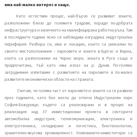
има най-малко интерес и защо.
Като естествен процес, най-бързо се развиват зоните,
разположени близо до големите градове, поради по-добрата
инфраструктура и наличието на квалифицирана работна ръка. Там
в последните години ясно се наблюдава изградена индустриална
периферия. Разбира се, има и локации, които са уникални по
своето местоположение – парковете и зоните в Бургас и Варна,
които са разположени на Черно море, зоната в Русе също е
предпочитана, тъй като има излаз на р. Дунав. По-голямо
затруднение изпитваме с развитието на парковете в по-малко
развитите икономически области на страната.
Считам, че голяма част от парковете и зоните са се развили
през годините, като бих могла да отлича Индустриален парк
София-Божурище
,
където са реализирани и в процес на
реализация над 37 инвестиционни проекта в секторите
автомобилна индустрия, телекомуникации, електроника и
електротехника, складиране и логистика, биотехнологии,
хранително-вкусова промишленост. Компаниите-инвеститори са