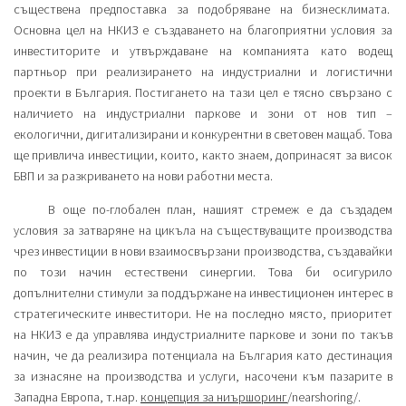
съществена предпоставка за подобряване на бизнесклимата.
Основна цел на НКИЗ е създаването на благоприятни условия за
инвеститорите и утвърждаване на компанията като водещ
партньор при реализирането на индустриални и логистични
проекти в България. Постигането на тази цел е тясно свързано с
наличието на индустриални паркове и зони от нов тип –
екологични, дигитализирани и конкурентни в световен мащаб. Това
ще привлича инвестиции, които, както знаем, допринасят за висок
БВП и за разкриването на нови работни места.
В още по-глобален план, нашият стремеж е да създадем
условия за затваряне на цикъла на съществуващите производства
чрез инвестиции в нови взаимосвързани производства, създавайки
по този начин естествени синергии. Това би осигурило
допълнителни стимули за поддържане на инвестиционен интерес в
стратегическите инвеститори. Не на последно място, приоритет
на НКИЗ е да управлява индустриалните паркове и зони по такъв
начин, че да реализира потенциала на България като дестинация
за изнасяне на производства и услуги, насочени към пазарите в
Западна Европа, т.нар.
концепция за ниършоринг
/nearshoring/.