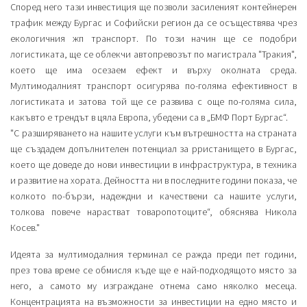
Според него тази инвестиция ще позволи засиленият контейнерен
трафик между Бургас и Софийски регион да се осъществява чрез
екологичния жп транспорт. По този начин ще се подобри
логистиката, ще се облекчи автопревозът по магистрала "Тракия",
което ще има осезаем ефект и върху околната среда.
Мултимодалният транспорт осигурява по-голяма ефективност в
логистиката и затова той ще се развива с още по-голяма сила,
какъвто е трендът в цяла Европа, убедени са в „БМФ Порт Бургас“.
"С разширяването на нашите услуги към вътрешността на страната
ще създадем допълнителен потенциал за pристанището в Бургас,
което ще доведе до нови инвестиции в инфраструктура, в техника
и развитие на хората. Дейността ни в последните години показа, че
колкото по-бързи, надеждни и качествени са нашите услуги,
толкова повече нарастват товаропотоците“, обяснява Никола
Косев."
Идеята за мултимодалния терминал се ражда преди пет години,
през това време се обмисля къде ще е най-подходящото място за
него, а самото му изграждане отнема само няколко месеца.
Концентрацията на възможности за инвестиции на едно място и