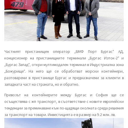
Частният пристанищен оператор „БМФ Порт Бургас“ АД,
концесионер на пристанищните терминали „Бургас Изток-2“ и
„Бургас Запад“, откри мултимодален терминал в Индустриална зона
„Божурище“. На него ще се обработват морски контейнери,
разтоварени в пристанище Бургас и предназначени за клиенти в
западната част на страната, но и обратно.
Превозът на контейнерите между Бургас и София ще се
осъществява с жп транспорт, в съответствие с новите европейски
тенденции за преминаване към по-щадящи околната среда решения
за транспорт на товари. Инвестицията е в размер на 9.2 млн. лв.