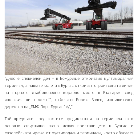
"Днес е специален ден – в Божурище откриваме мултимодалния
терминал, а нашите колеги в Бургас откриват строителната линия
на първото дълбоководно корабно място в България след
японския ни проект“", отбеляза Борис Балев, изпълнителен
директор на „БМФ Порт Бургас“ АД."
Той представи пред гостите предимствата на терминала като
основно свързващо звено между пристанището в Бургас и
европейската мрежа от мултимодални терминали, което обуславя