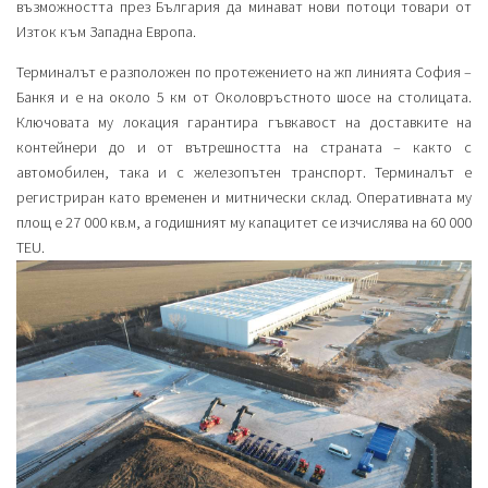
възможността през България да минават нови потоци товари от
Изток към Западна Европа.
Терминалът е разположен по протежението на жп линията София –
Банкя и е на около 5 км от Околовръстното шосе на столицата.
Ключовата му локация гарантира гъвкавост на доставките на
контейнери до и от вътрешността на страната – както с
автомобилен, така и с железопътен транспорт. Терминалът е
регистриран като временен и митнически склад. Оперативната му
площ е 27 000 кв.м, а годишният му капацитет се изчислява на 60 000
TEU.