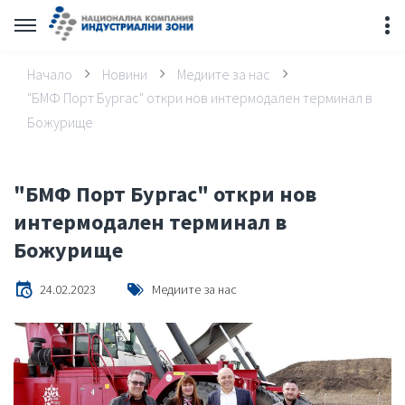
Начало
Новини
Медиите за нас
"БМФ Порт Бургас" откри нов интермодален терминал в
Божурище
"БМФ Порт Бургас" откри нов
интермодален терминал в
Божурище
24.02.2023
Медиите за нас