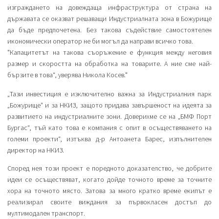
изграждането на довеждаща инфраструктура от страна на
държавата се оказват решаващи Индустриалната зона в Божурище
да бъде предпочетена. Без такова съдействие самостоятелен
икономически оператор не би могъл да направи всичко това.
"Капацитетът на такова съоръжение е функция между неговия
размер и скоростта на обработка на товарите. А ние сме най-
бързите в това“, уверява Никола Косев."
„Тази инвестиция е изключително важна за Индустриалния парк
„Божурище“ и за НКИЗ, защото придава завършеност на идеята за
развитието на индустриалните зони. Доверихме се на „БМФ Порт
Бургас“, тъй като това е компания с опит в осъществяването на
големи проекти“, изтъква д-р Антоанета Барес, изпълнителен
директор на НКИЗ.
Според нея този проект е поредното доказателство, че добрите
идеи се осъществяват, когато дойде точното време за точните
хора на точното място. Затова за много кратко време екипът е
реализирал своите виждания за първокласен достъп до
мултимодален транспорт.