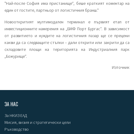
"Най-после София има пристанище“, беше краткият коментар на
един от гостите, партньор от логистичния бранш."
Новооткритият мултимодален терминал е първият етап от
инвестиционните намерения на „БМФ Порт Бургас“. В зависимост
от развитието и нуждите на логистичния пазар ще се прецени
какви да са следващите стъпки – дали открити или закрити да са
складовите площи на територията на Индустриалния парк
„Божурище“.
Източник
ЗА НАС
За НКИЗ ЕАД
Мисия, визия и стратегически цели
Ръководство