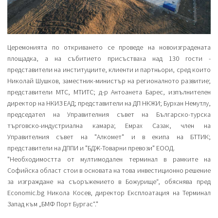
Церемонията по откриването се проведе на новоизградената
площадка, а на събитието присъстваха над 130 гости -
представители на институциите, клиенти и партньори, сред които
Николай Шушков, заместник-министър на регионалното развитие;
представители МТС, МТИТС; д-р Антоанета Барес, изпълнителен
директор на НКИЗ ЕАД; представители на ДП НКЖИ; Бурхан Немутлу,
председател на Управителния съвет на Българско-турска
търговско-индустриална камара; Емрах Сазак, член на
Управителния съвет на "Алкомет" и в екипа на БТТИК;
представители на ДППИ и "БДЖ-Товарни превози" ЕООД.
"Необходимостта от мултимодален терминал в рамките на
Софийска област стои в основата на това инвестиционно решение
за изграждане на съоръжението в Божурище“, обяснява пред
Economic.bg Никола Косев, директор Експлоатация на Терминал
Запад към „БМФ Порт Бургас“."