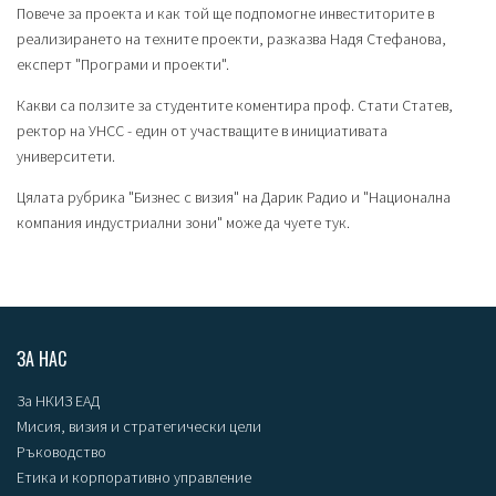
Повече за проекта и как той ще подпомогне инвеститорите в
реализирането на техните проекти, разказва Надя Стефанова,
експерт "Програми и проекти".
Какви са ползите за студентите коментира проф. Стати Статев,
ректор на УНСС - един от участващите в инициативата
университети.
Цялата рубрика "Бизнес с визия" на Дарик Радио и "Национална
компания индустриални зони" може да чуете
тук
.
ЗА НАС
За НКИЗ ЕАД
Мисия, визия и стратегически цели
Ръководство
Етика и корпоративно управление