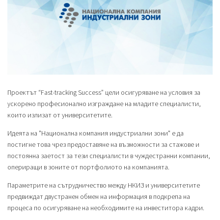
Проектът “Fast-tracking Success” цели осигуряване на условия за
ускорено професионално изграждане на младите специалисти,
които излизат от университетите.
Идеята на "Национална компания индустриални зони" е да
постигне това чрез предоставяне на възможности за стажове и
постоянна заетост за тези специалисти в чуждестранни компании,
опериращи в зоните от портфолиото на компанията.
Параметрите на сътрудничество между НКИЗ и университетите
предвиждат двустранен обмен на информация в подкрепа на
процеса по осигуряване на необходимите на инвеститора кадри.